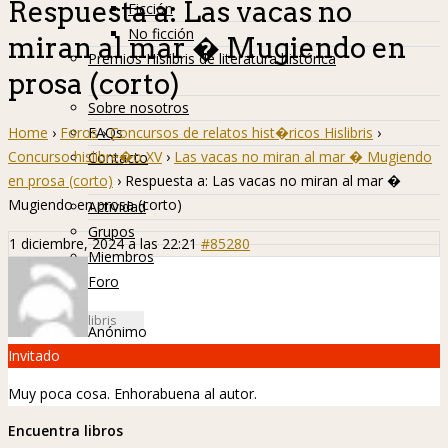
Respuesta a: Las vacas no
Ficción
No ficción
miran al mar � Mugiendo en
Premios Hislibris de literatura histórica
prosa (corto)
Info
Sobre nosotros
Home
›
Foros
›
Concursos de relatos hist�ricos Hislibris
›
FAQs
Concurso hislibre�o XV
›
Las vacas no miran al mar � Mugiendo
Contacto
en prosa (corto)
›
Respuesta a: Las vacas no miran al mar �
Hislibreños
Mugiendo en prosa (corto)
Actividad
Grupos
1 diciembre, 2024 a las 22:21
#85280
Miembros
Foro
Anónimo
Invitado
Muy poca cosa. Enhorabuena al autor.
Encuentra libros