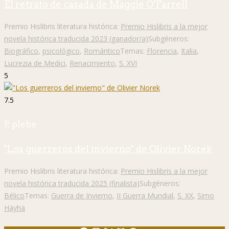
El retrato de casada de Maggie O’Farrell
Premio Hislibris literatura histórica:
Premio Hislibris a la mejor
novela histórica traducida 2023 (ganador/a)
Subgéneros:
Biográfico
,
psicológico
,
Romántico
Temas:
Florencia
,
Italia
,
Lucrezia de Medici
,
Renacimiento
,
S. XVI
5
7.5
P. plebe
"Los guerreros del invierno" de Olivier Norek
Premio Hislibris literatura histórica:
Premio Hislibris a la mejor
novela histórica traducida 2025 (finalista)
Subgéneros:
Bélico
Temas:
Guerra de Invierno
,
II Guerra Mundial
,
S. XX
,
Simo
Häyhä