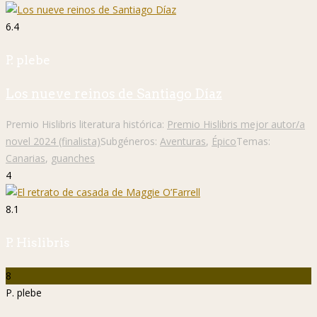
6.4
P. plebe
Los nueve reinos de Santiago Díaz
Premio Hislibris literatura histórica:
Premio Hislibris mejor autor/a
novel 2024 (finalista)
Subgéneros:
Aventuras
,
Épico
Temas:
Canarias
,
guanches
4
8.1
P. Hislibris
8
P. plebe