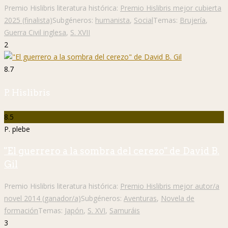
Premio Hislibris literatura histórica:
Premio Hislibris mejor cubierta
2025 (finalista)
Subgéneros:
humanista
,
Social
Temas:
Brujería
,
Guerra Civil inglesa
,
S. XVII
2
8.7
P. Hislibris
8.5
P. plebe
"El guerrero a la sombra del cerezo" de David B.
Gil
Premio Hislibris literatura histórica:
Premio Hislibris mejor autor/a
novel 2014 (ganador/a)
Subgéneros:
Aventuras
,
Novela de
formación
Temas:
Japón
,
S. XVI
,
Samuráis
3