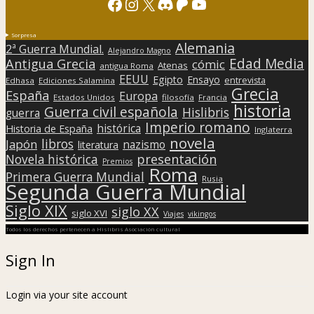
Facebook
Instagram
X
Discord
Patreon
YouTube
Sorpresa
Alemania
2ª Guerra Mundial.
Alejandro Magno
Edad Media
Antigua Grecia
cómic
Atenas
antigua Roma
EEUU
Egipto
Ensayo
entrevista
Edhasa
Ediciones Salamina
Grecia
España
Europa
Estados Unidos
filosofía
Francia
historia
Guerra civil española
Hislibris
guerra
Imperio romano
histórica
Historia de España
Inglaterra
novela
libros
Japón
nazismo
literatura
presentación
Novela histórica
Premios
Roma
Primera Guerra Mundial
Rusia
Segunda Guerra Mundial
Siglo XIX
siglo XX
siglo XVI
Viajes
vikingos
Todos los derechos pertenecen a Hislibris Asociación cultural
Sign In
Login via your site account