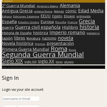
Sorpresa
Alemania
2ª Guerra Mundial.
Alejandro Magno
Edad Media
Antigua Grecia
cómic
Atenas
antigua Roma
EEUU
Egipto
Ensayo
entrevista
Edhasa
Ediciones Salamina
Grecia
España
Europa
Estados Unidos
filosofía
Francia
historia
Guerra civil española
Hislibris
guerra
Imperio romano
histórica
Historia de España
Inglaterra
novela
libros
Japón
nazismo
literatura
presentación
Novela histórica
Premios
Roma
Primera Guerra Mundial
Rusia
Segunda Guerra Mundial
Siglo XIX
siglo XX
siglo XVI
Viajes
vikingos
Todos los derechos pertenecen a Hislibris Asociación cultural
Sign In
Login via your site account