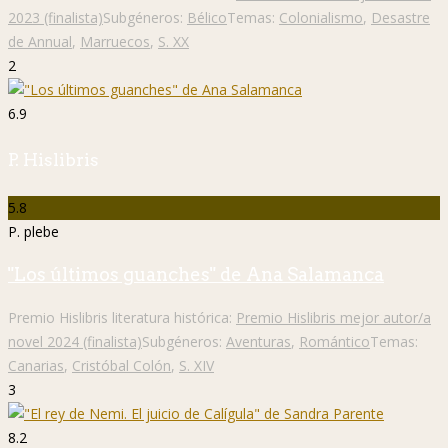
2023 (finalista)
Subgéneros:
Bélico
Temas:
Colonialismo
,
Desastre
de Annual
,
Marruecos
,
S. XX
2
6.9
P. Hislibris
5.8
P. plebe
"Los últimos guanches" de Ana Salamanca
Premio Hislibris literatura histórica:
Premio Hislibris mejor autor/a
novel 2024 (finalista)
Subgéneros:
Aventuras
,
Romántico
Temas:
Canarias
,
Cristóbal Colón
,
S. XIV
3
8.2