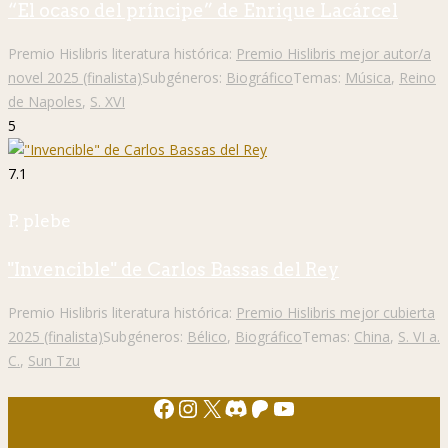
“El ocaso del príncipe” de Enrique Lacárcel
Premio Hislibris literatura histórica:
Premio Hislibris mejor autor/a
novel 2025 (finalista)
Subgéneros:
Biográfico
Temas:
Música
,
Reino
de Napoles
,
S. XVI
5
7.1
P. plebe
"Invencible" de Carlos Bassas del Rey
Premio Hislibris literatura histórica:
Premio Hislibris mejor cubierta
2025 (finalista)
Subgéneros:
Bélico
,
Biográfico
Temas:
China
,
S. VI a.
C.
,
Sun Tzu
Facebook
Instagram
X
Discord
Patreon
YouTube