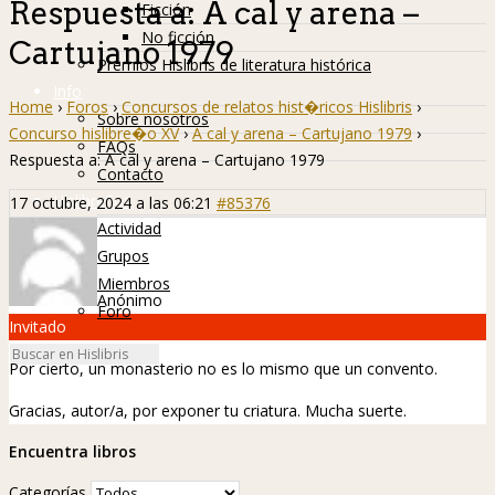
Respuesta a: A cal y arena –
Ficción
No ficción
Cartujano 1979
Premios Hislibris de literatura histórica
Info
Home
›
Foros
›
Concursos de relatos hist�ricos Hislibris
›
Sobre nosotros
Concurso hislibre�o XV
›
A cal y arena – Cartujano 1979
›
FAQs
Respuesta a: A cal y arena – Cartujano 1979
Contacto
Hislibreños
17 octubre, 2024 a las 06:21
#85376
Actividad
Grupos
Miembros
Anónimo
Foro
Invitado
Por cierto, un monasterio no es lo mismo que un convento.
Gracias, autor/a, por exponer tu criatura. Mucha suerte.
Encuentra libros
Categorías