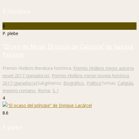
P. Hislibris
8
P. plebe
"El rey de Nemi. El juicio de Calígula" de Sandra
Parente
Premio Hislibris literatura histórica:
Premio Hislibris mejor autor/a
novel 2017 (ganador/a)
,
Premio Hislibris mejor novela histórica
2017 (ganador/a)
Subgéneros:
Biográfico
,
Político
Temas:
Calígula
,
Imperio romano
,
Roma
,
S. I
4
8.6
P. plebe