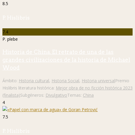
8.5
P. Hislibris
7.4
P. plebe
Historia de China. El retrato de una de las
grandes civilizaciones de la historia de Michael
Wood
Ámbito:
Historia cultural
,
Historia Social
,
Historia universal
Premio
Hislibris literatura histórica:
Mejor obra de no ficción histórica 2023
(finalista)
Subgéneros:
Divulgativo
Temas:
China
4
7.5
P. Hislibris