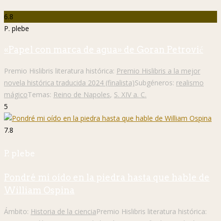
6.8
P. plebe
«Papel con marca de agua» de Goran Petrović
Premio Hislibris literatura histórica:
Premio Hislibris a la mejor
novela histórica traducida 2024 (finalista)
Subgéneros:
realismo
mágico
Temas:
Reino de Napoles
,
S. XIV a. C.
5
7.8
P. plebe
Pondré mi oído en la piedra hasta que hable de
William Ospina
Ámbito:
Historia de la ciencia
Premio Hislibris literatura histórica: