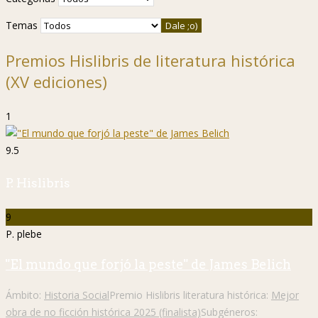
Temas
Premios Hislibris de literatura histórica
(XV ediciones)
1
9.5
P. Hislibris
9
P. plebe
"El mundo que forjó la peste" de James Belich
Ámbito:
Historia Social
Premio Hislibris literatura histórica:
Mejor
obra de no ficción histórica 2025 (finalista)
Subgéneros: