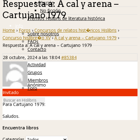
Respuesta a: A cal y arena –
Ficción
No ficción
Cartujano 1979
Premios Hislibris de literatura histórica
Info
Home
›
Foros
›
Concursos de relatos hist�ricos Hislibris
›
Sobre nosotros
Concurso hislibre�o XV
›
A cal y arena – Cartujano 1979
›
FAQs
Respuesta a: A cal y arena – Cartujano 1979
Contacto
Hislibreños
28 octubre, 2024 a las 18:04
#85384
Actividad
Grupos
Miembros
Anónimo
Foro
Invitado
Para Cartujano 1979:
Saludos.
Encuentra libros
Categorías