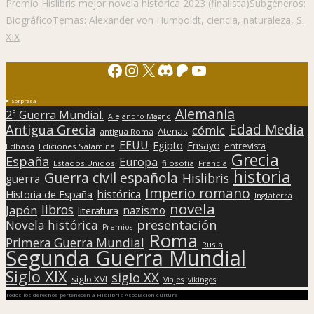
Premio Hislibris mejor novela histórica 2023 (finalista)
Subgéneros:
Biográfico
Temas:
Alexander von Humboldt
,
ciencia
,
naturaleza
,
S.
XIX
Facebook
Instagram
X
Discord
Patreon
YouTube
Sorpresa
Alemania
2ª Guerra Mundial.
Alejandro Magno
Edad Media
Antigua Grecia
cómic
Atenas
antigua Roma
EEUU
Egipto
Ensayo
entrevista
Edhasa
Ediciones Salamina
Grecia
España
Europa
Estados Unidos
filosofía
Francia
historia
Guerra civil española
Hislibris
guerra
Imperio romano
histórica
Historia de España
Inglaterra
novela
libros
Japón
nazismo
literatura
presentación
Novela histórica
Premios
Roma
Primera Guerra Mundial
Rusia
Segunda Guerra Mundial
Siglo XIX
siglo XX
siglo XVI
Viajes
vikingos
Todos los derechos pertenecen a Hislibris Asociación cultural