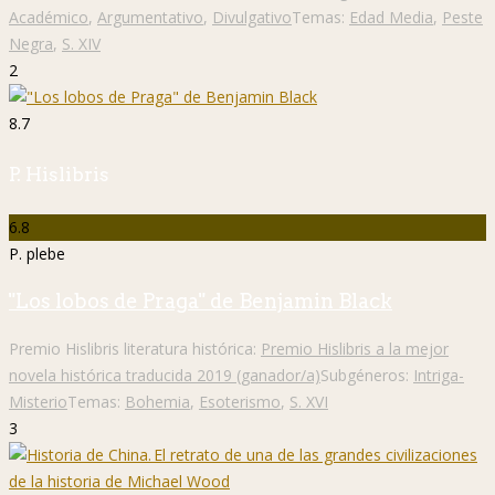
Académico
,
Argumentativo
,
Divulgativo
Temas:
Edad Media
,
Peste
Negra
,
S. XIV
2
8.7
P. Hislibris
6.8
P. plebe
"Los lobos de Praga" de Benjamin Black
Premio Hislibris literatura histórica:
Premio Hislibris a la mejor
novela histórica traducida 2019 (ganador/a)
Subgéneros:
Intriga-
Misterio
Temas:
Bohemia
,
Esoterismo
,
S. XVI
3