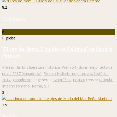
8.2
P. Hislibris
8
P. plebe
"El rey de Nemi. El juicio de Calígula" de Sandra
Parente
Premio Hislibris literatura histórica:
Premio Hislibris mejor autor/a
novel 2017 (ganador/a)
,
Premio Hislibris mejor novela histórica
2017 (ganador/a)
Subgéneros:
Biográfico
,
Político
Temas:
Calígula
,
Imperio romano
,
Roma
,
S. I
3
7.5