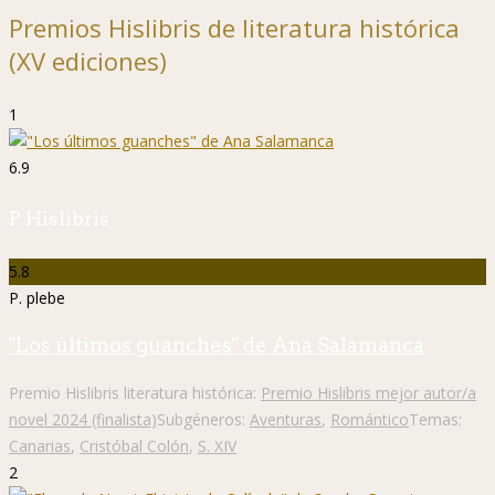
Premios Hislibris de literatura histórica
(XV ediciones)
1
6.9
P. Hislibris
5.8
P. plebe
"Los últimos guanches" de Ana Salamanca
Premio Hislibris literatura histórica:
Premio Hislibris mejor autor/a
novel 2024 (finalista)
Subgéneros:
Aventuras
,
Romántico
Temas:
Canarias
,
Cristóbal Colón
,
S. XIV
2