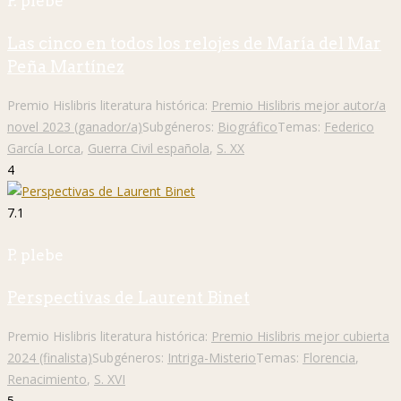
P. plebe
Las cinco en todos los relojes de María del Mar
Peña Martínez
Premio Hislibris literatura histórica:
Premio Hislibris mejor autor/a
novel 2023 (ganador/a)
Subgéneros:
Biográfico
Temas:
Federico
García Lorca
,
Guerra Civil española
,
S. XX
4
7.1
P. plebe
Perspectivas de Laurent Binet
Premio Hislibris literatura histórica:
Premio Hislibris mejor cubierta
2024 (finalista)
Subgéneros:
Intriga-Misterio
Temas:
Florencia
,
Renacimiento
,
S. XVI
5