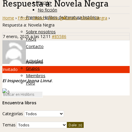
Respuesta a: Novela Negra
Ficción
No ficción
Premios Hislibris de literatura histórica
Home
›
Foros
›
Libros
›
Otros g�neros
›
Novela Negra
›
Info
Respuesta a: Novela Negra
Sobre nosotros
7 enero, 2025 a las 12:11
#85586
FAQs
Contacto
Hislibreños
Actividad
Anónimo
Grupos
Invitado
Miembros
El Inspector Joona Linna
‘.
Foro
Encuentra libros
Categorías
Temas