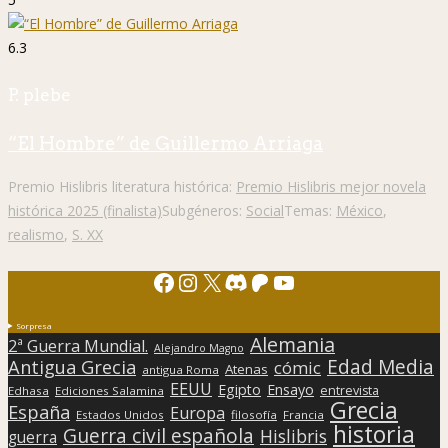
6.3
P. plebe
“El Hombre” de Guillermo Arriaga
Premio Hislibris literatura histórica:
Premio Hislibris mejor novela
histórica 2025 (finalista)
Subgéneros:
Social
Temas:
México
,
realismo
,
S. XX
Facebook
Instagram
X
Discord
Patreon
YouTube
Sorpresa
Alemania
2ª Guerra Mundial.
Alejandro Magno
Edad Media
Antigua Grecia
cómic
Atenas
antigua Roma
EEUU
Egipto
Ensayo
entrevista
Edhasa
Ediciones Salamina
Grecia
España
Europa
Estados Unidos
filosofía
Francia
historia
Guerra civil española
Hislibris
guerra