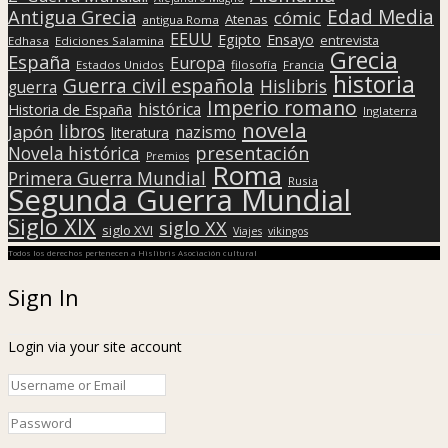
Edad Media
Antigua Grecia
cómic
Atenas
antigua Roma
EEUU
Egipto
Ensayo
entrevista
Edhasa
Ediciones Salamina
Grecia
España
Europa
Estados Unidos
filosofía
Francia
historia
Guerra civil española
Hislibris
guerra
Imperio romano
histórica
Historia de España
Inglaterra
novela
libros
Japón
nazismo
literatura
presentación
Novela histórica
Premios
Roma
Primera Guerra Mundial
Rusia
Segunda Guerra Mundial
Siglo XIX
siglo XX
siglo XVI
Viajes
vikingos
Todos los derechos pertenecen a Hislibris Asociación cultural
Sign In
Login via your site account