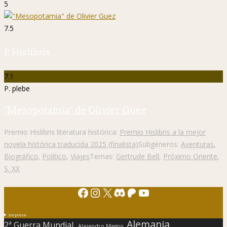
5
7.5
P. Hislibris
7.1
P. plebe
"Mesopotamia" de Olivier Guez
Premio Hislibris literatura histórica:
Premio Hislibris a la mejor
novela histórica traducida 2025 (finalista)
Subgéneros:
Aventuras
,
Biográfico
,
Político
,
Viajes
Temas:
Gertrude Bell
,
Próximo Oriente
,
S. XX
Facebook
Instagram
X
Discord
Patreon
YouTube
Sorpresa
Alemania
2ª Guerra Mundial.
Alejandro Magno