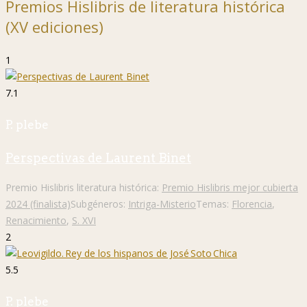
Premios Hislibris de literatura histórica
(XV ediciones)
1
7.1
P. plebe
Perspectivas de Laurent Binet
Premio Hislibris literatura histórica:
Premio Hislibris mejor cubierta
2024 (finalista)
Subgéneros:
Intriga-Misterio
Temas:
Florencia
,
Renacimiento
,
S. XVI
2
5.5
P. plebe