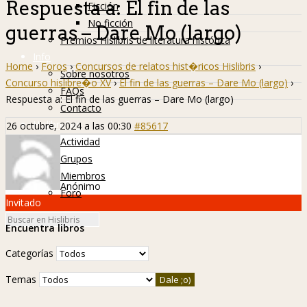
Respuesta a: El fin de las
Ficción
No ficción
guerras – Dare Mo (largo)
Premios Hislibris de literatura histórica
Info
Home
›
Foros
›
Concursos de relatos hist�ricos Hislibris
›
Sobre nosotros
Concurso hislibre�o XV
›
El fin de las guerras – Dare Mo (largo)
›
FAQs
Respuesta a: El fin de las guerras – Dare Mo (largo)
Contacto
Hislibreños
26 octubre, 2024 a las 00:30
#85617
Actividad
Grupos
Miembros
Anónimo
Foro
Invitado
Encuentra libros
Categorías
Temas