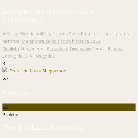
Leovigildo. Rey de los hispanos de
José Soto Chica
Ámbito:
Historia política
,
Historia Social
Premio Hislibris literatura
histórica:
Mejor obra de no ficción histórica 2023
(finalista)
Subgéneros:
Biográfico
,
Divulgativo
Temas:
España
,
Leovigildo
,
S. VI
,
visigodos
3
6.7
P. Hislibris
5.5
P. plebe
"Fedra" de Laura Shepperson