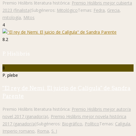
Premio Hislibris literatura histórica:
Premio Hislibris mejor cubierta
2023 (finalista)
Subgéneros:
Mitológico
Temas:
Fedra
,
Grecia
,
mitología
,
Mitos
4
8.2
P. Hislibris
8
P. plebe
"El rey de Nemi. El juicio de Calígula" de Sandra
Parente
Premio Hislibris literatura histórica:
Premio Hislibris mejor autor/a
novel 2017 (ganador/a)
,
Premio Hislibris mejor novela histórica
2017 (ganador/a)
Subgéneros:
Biográfico
,
Político
Temas:
Calígula
,
Imperio romano
,
Roma
,
S. I