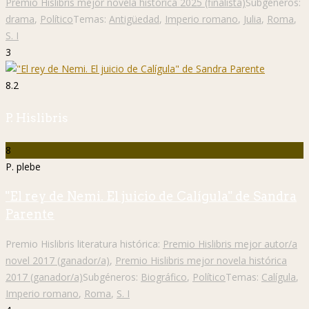
Premio Hislibris mejor novela histórica 2025 (finalista)
Subgéneros:
drama
,
Político
Temas:
Antigüedad
,
Imperio romano
,
Julia
,
Roma
,
S. I
3
8.2
P. Hislibris
8
P. plebe
"El rey de Nemi. El juicio de Calígula" de Sandra
Parente
Premio Hislibris literatura histórica:
Premio Hislibris mejor autor/a
novel 2017 (ganador/a)
,
Premio Hislibris mejor novela histórica
2017 (ganador/a)
Subgéneros:
Biográfico
,
Político
Temas:
Calígula
,
Imperio romano
,
Roma
,
S. I