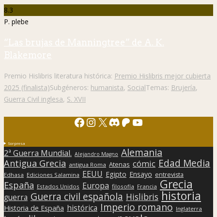
8.3
P. plebe
“Las brujas de Manningtree” de A. K.
Blakemore
Premio Hislibris literatura histórica:
Premio Hislibris mejor cubierta
2025 (finalista)
Subgéneros:
humanista
,
Social
Temas:
Brujería
,
Guerra Civil inglesa
,
S. XVII
Facebook
Instagram
X
Discord
Patreon
YouTube
Sorpresa
Alemania
2ª Guerra Mundial.
Alejandro Magno
Edad Media
Antigua Grecia
cómic
Atenas
antigua Roma
EEUU
Egipto
Ensayo
entrevista
Edhasa
Ediciones Salamina
Grecia
España
Europa
Estados Unidos
filosofía
Francia
historia
Guerra civil española
Hislibris
guerra
Imperio romano
histórica
Historia de España
Inglaterra