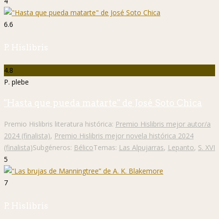
4
6.6
P. Hislibris
4.8
P. plebe
"Hasta que pueda matarte" de José Soto Chica
Premio Hislibris literatura histórica:
Premio Hislibris mejor autor/a
2024 (finalista)
,
Premio Hislibris mejor novela histórica 2024
(finalista)
Subgéneros:
Bélico
Temas:
Las Alpujarras
,
Lepanto
,
S. XVI
5
7
P. Hislibris