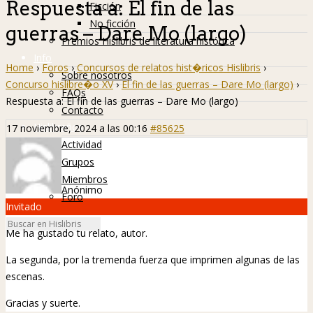
Respuesta a: El fin de las
Ficción
No ficción
guerras – Dare Mo (largo)
Premios Hislibris de literatura histórica
Info
Home
›
Foros
›
Concursos de relatos hist�ricos Hislibris
›
Sobre nosotros
Concurso hislibre�o XV
›
El fin de las guerras – Dare Mo (largo)
›
FAQs
Respuesta a: El fin de las guerras – Dare Mo (largo)
Contacto
Hislibreños
17 noviembre, 2024 a las 00:16
#85625
Actividad
Grupos
Miembros
Anónimo
Foro
Invitado
Me ha gustado tu relato, autor.
La segunda, por la tremenda fuerza que imprimen algunas de las
escenas.
Gracias y suerte.