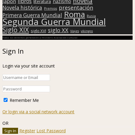
novela
libros
Japón
nazismo
literatura
presentación
Novela histórica
Premios
Roma
Primera Guerra Mundial
Rusia
Segunda Guerra Mundial
Siglo XIX
siglo XX
siglo XVI
Viajes
vikingos
Todos los derechos pertenecen a Hislibris Asociación cultural
Sign In
Login via your site account
Remember Me
Or login via a social network account
OR
Register
Lost Password