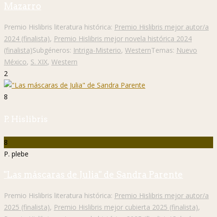
Mazarro
Premio Hislibris literatura histórica:
Premio Hislibris mejor autor/a
2024 (finalista)
,
Premio Hislibris mejor novela histórica 2024
(finalista)
Subgéneros:
Intriga-Misterio
,
Western
Temas:
Nuevo
México
,
S. XIX
,
Western
2
8
P. Hislibris
8
P. plebe
"Las máscaras de Julia" de Sandra Parente
Premio Hislibris literatura histórica:
Premio Hislibris mejor autor/a
2025 (finalista)
,
Premio Hislibris mejor cubierta 2025 (finalista)
,