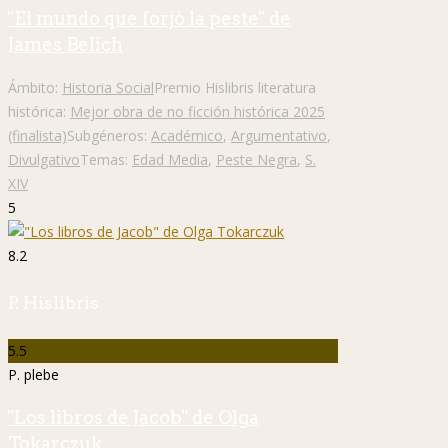
"El mundo que forjó la peste" de
James Belich
Ámbito:
Historia Social
Premio Hislibris literatura
histórica:
Mejor obra de no ficción histórica 2025
(finalista)
Subgéneros:
Académico
,
Argumentativo
,
Divulgativo
Temas:
Edad Media
,
Peste Negra
,
S.
XIV
5
8.2
P. Hislibris
5.5
P. plebe
"Los libros de Jacob" de Olga
Tokarczuk