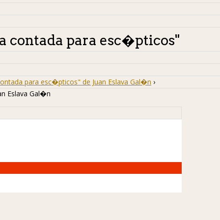
ma contada para esc�pticos"
contada para esc�pticos" de Juan Eslava Gal�n
›
an Eslava Gal�n