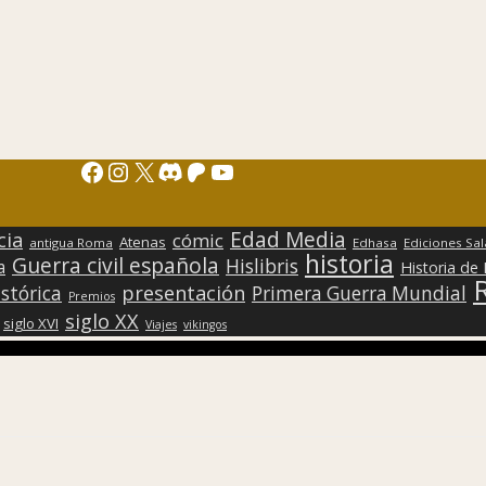
Facebook
Instagram
X
Discord
Patreon
YouTube
Edad Media
cia
cómic
Atenas
antigua Roma
Edhasa
Ediciones Sa
historia
Guerra civil española
Hislibris
a
Historia de
presentación
stórica
Primera Guerra Mundial
Premios
siglo XX
siglo XVI
Viajes
vikingos