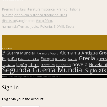
Premio Hislibris literatura histórica:
Premio Hislibris
a la mejor novela histórica traducida 2023
(finalista)
Subgéneros:
Biográfico
,
humanista
Temas:
judío
,
Polonia
,
S. XVIII
,
Secta
Sorpresa
Alemania
Antigua Gre
2ª Guerra Mundial.
Alejandro Magno
Grecia
España
Europa
guerr
Estados Unidos
filosofía
Francia
novela
libros
Japón
Novela hi
nazismo
literatura
Inglaterra
Segunda Guerra Mundial
Siglo XIX
Todos los derechos pertenecen a Hislibris Asociación cultural
Sign In
Login via your site account