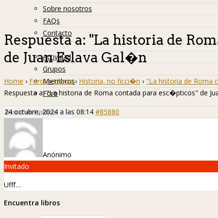
Sobre nosotros
FAQs
Contacto
Respuesta a: "La historia de Ro
Hislibreños
de Juan Eslava Gal�n
Actividad
Grupos
Home
›
Foros
›
Libros
›
Historia, no ficci�n
›
"La historia de Roma 
Miembros
Respuesta a: "La historia de Roma contada para esc�pticos" de Ju
Foro
24 octubre, 2024 a las 08:14
#85880
Anónimo
Invitado
Ufff…
Encuentra libros