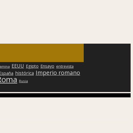
EEUU
Egipto
Ensayo
entrevista
lamina
Imperio romano
histórica
 España
Roma
Rusia