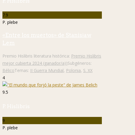
P. Hislibris
7.9
P. plebe
«Entre los muertos» de Stanisław
Lem
Premio Hislibris literatura histórica:
Premio Hislibris
mejor cubierta 2024 (ganador/a))
Subgéneros:
Bélico
Temas:
II Guerra Mundial
,
Polonia
,
S. XX
4
9.5
P. Hislibris
9
P. plebe