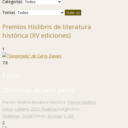
Categorías
Temas
Premios Hislibris de literatura
histórica (XV ediciones)
1
7.8
P. plebe
"Despejado" de Carys Davies
Premio Hislibris literatura histórica:
Premio Hislibris
mejor cubierta 2025 (finalista)
Subgéneros:
Realismo
,
Social
Temas:
Escocia
,
S. XIX
2