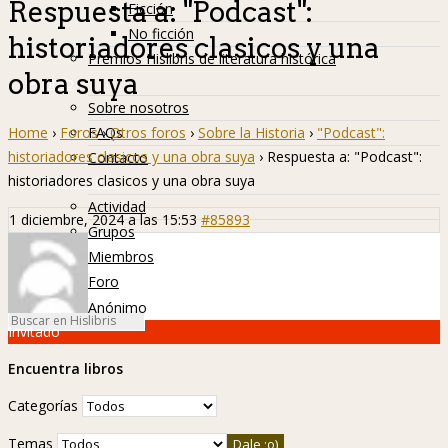
Respuesta a: "Podcast":
Ficción
No ficción
historiadores clasicos y una
Premios Hislibris de literatura histórica
obra suya
Info
Sobre nosotros
Home
›
Foros
›
Otros foros
›
Sobre la Historia
›
"Podcast":
FAQs
historiadores clasicos y una obra suya
›
Respuesta a: "Podcast":
Contacto
historiadores clasicos y una obra suya
Hislibreños
Actividad
1 diciembre, 2024 a las 15:53
#85893
Grupos
Miembros
Foro
Anónimo
Invitado
Encuentra libros
Categorías
Temas