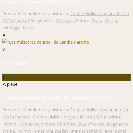
"Fedra" de Laura Shepperson
Premio Hislibris literatura histórica:
Premio Hislibris mejor cubierta
2023 (finalista)
Subgéneros:
Mitológico
Temas:
Fedra
,
Grecia
,
mitología
,
Mitos
4
8
P. Hislibris
8
P. plebe
"Las máscaras de Julia" de Sandra Parente
Premio Hislibris literatura histórica:
Premio Hislibris mejor autor/a
2025 (finalista)
,
Premio Hislibris mejor cubierta 2025 (finalista)
,
Premio Hislibris mejor novela histórica 2025 (finalista)
Subgéneros:
drama
,
Político
Temas:
Antigüedad
,
Imperio romano
,
Julia
,
Roma
,