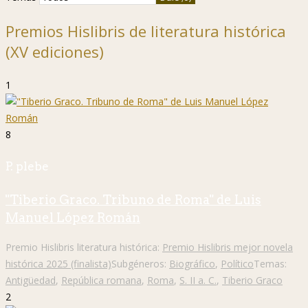
Premios Hislibris de literatura histórica
(XV ediciones)
1
8
P. plebe
"Tiberio Graco. Tribuno de Roma" de Luis
Manuel López Román
Premio Hislibris literatura histórica:
Premio Hislibris mejor novela
histórica 2025 (finalista)
Subgéneros:
Biográfico
,
Político
Temas:
Antigüedad
,
República romana
,
Roma
,
S. II a. C.
,
Tiberio Graco
2