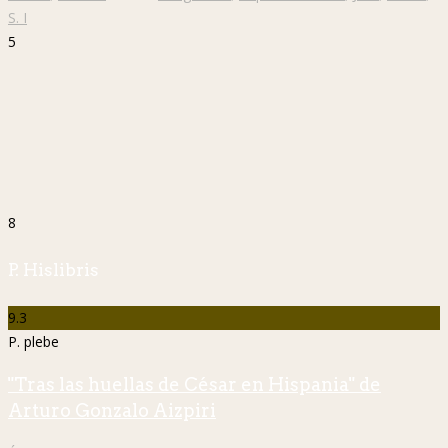
S. I
5
8
P. Hislibris
9.3
P. plebe
"Tras las huellas de César en Hispania" de
Arturo Gonzalo Aizpiri