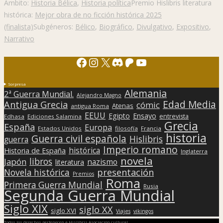
Ámbito:
Historia Bélica
,
Historia política
Premio Hislibris literatura
histórica:
Mejor obra de no ficción histórica 2025
(finalista)
Subgéneros:
Bélico
,
Biográfico
,
Divulgativo
,
Expositivo
,
Narrativo
Facebook
Instagram
X
Discord
Patreon
YouTube
Sorpresa
Alemania
2ª Guerra Mundial.
Alejandro Magno
Edad Media
Antigua Grecia
cómic
Atenas
antigua Roma
EEUU
Egipto
Ensayo
entrevista
Edhasa
Ediciones Salamina
Grecia
España
Europa
Estados Unidos
filosofía
Francia
historia
Guerra civil española
Hislibris
guerra
Imperio romano
histórica
Historia de España
Inglaterra
novela
libros
Japón
nazismo
literatura
presentación
Novela histórica
Premios
Roma
Primera Guerra Mundial
Rusia
Segunda Guerra Mundial
Siglo XIX
siglo XX
siglo XVI
Viajes
vikingos
Todos los derechos pertenecen a Hislibris Asociación cultural