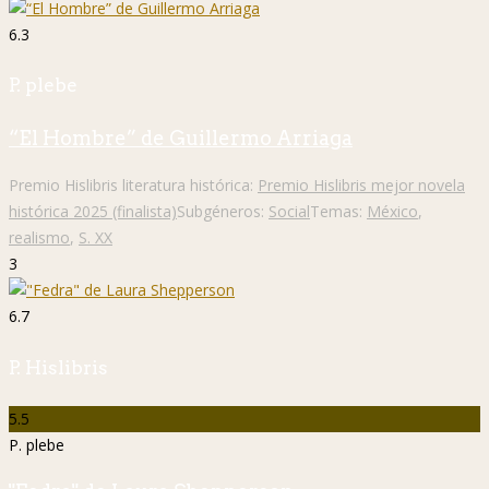
6.3
P. plebe
“El Hombre” de Guillermo Arriaga
Premio Hislibris literatura histórica:
Premio Hislibris mejor novela
histórica 2025 (finalista)
Subgéneros:
Social
Temas:
México
,
realismo
,
S. XX
3
6.7
P. Hislibris
5.5
P. plebe