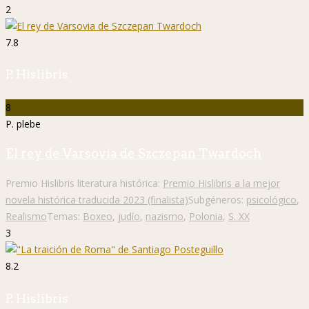
2
7.8
P. Hislibris
8
P. plebe
El rey de Varsovia de Szczepan Twardoch
Premio Hislibris literatura histórica:
Premio Hislibris a la mejor
novela histórica traducida 2023 (finalista)
Subgéneros:
psicológico
,
Realismo
Temas:
Boxeo
,
judío
,
nazismo
,
Polonia
,
S. XX
3
8.2
P. Hislibris