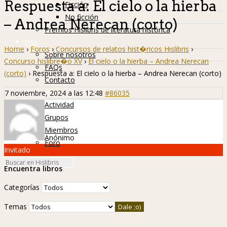
Respuesta a: El cielo o la hierba
Ficción
No ficción
– Andrea Nerecan (corto)
Premios Hislibris de literatura histórica
Info
Home
›
Foros
›
Concursos de relatos hist�ricos Hislibris
›
Sobre nosotros
Concurso hislibre�o XV
›
El cielo o la hierba – Andrea Nerecan
FAQs
(corto)
›
Respuesta a: El cielo o la hierba – Andrea Nerecan (corto)
Contacto
Hislibreños
7 noviembre, 2024 a las 12:48
#86035
Actividad
Grupos
Miembros
Anónimo
Foro
Invitado
Encuentra libros
Categorías
Temas