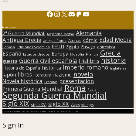
Facebook
Instagram
X
Discord
Patreon
YouTube
Sorpresa
Alemania
2ª Guerra Mundial.
Alejandro Magno
Edad Media
Antigua Grecia
cómic
Atenas
antigua Roma
EEUU
Egipto
Ensayo
entrevista
Edhasa
Ediciones Salamina
Grecia
España
Europa
Estados Unidos
filosofía
Francia
historia
Guerra civil española
Hislibris
guerra
Imperio romano
histórica
Historia de España
Inglaterra
novela
libros
Japón
nazismo
literatura
presentación
Novela histórica
Premios
Roma
Primera Guerra Mundial
Rusia
Segunda Guerra Mundial
Siglo XIX
siglo XX
siglo XVI
Viajes
vikingos
Todos los derechos pertenecen a Hislibris Asociación cultural
Sign In