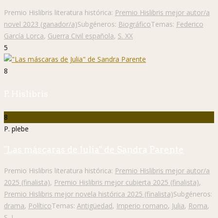
Premio Hislibris literatura histórica:
Premio Hislibris mejor autor/a
novel 2023 (ganador/a)
Subgéneros:
Biográfico
Temas:
Federico
García Lorca
,
Guerra Civil española
,
S. XX
5
8
P. Hislibris
8
P. plebe
"Las máscaras de Julia" de Sandra Parente
Premio Hislibris literatura histórica:
Premio Hislibris mejor autor/a
2025 (finalista)
,
Premio Hislibris mejor cubierta 2025 (finalista)
,
Premio Hislibris mejor novela histórica 2025 (finalista)
Subgéneros:
drama
,
Político
Temas:
Antigüedad
,
Imperio romano
,
Julia
,
Roma
,
S. I