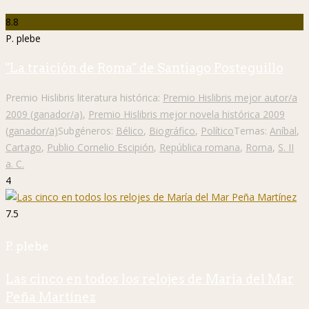
8.8
P. plebe
"La traición de Roma" de Santiago Posteguillo
Premio Hislibris literatura histórica:
Premio Hislibris mejor autor/a
2009 (ganador/a)
,
Premio Hislibris mejor novela histórica 2009
(ganador/a)
Subgéneros:
Bélico
,
Biográfico
,
Político
Temas:
Aníbal
,
Cartago
,
Publio Cornelio Escipión
,
República romana
,
Roma
,
S. II
a. C.
4
7.5
P. plebe
Las cinco en todos los relojes de María del Mar
Peña Martínez