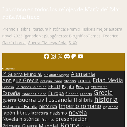
Las cinco en todos los relojes de María del Mar
Peña Martínez
Premio Hislibris literatura histórica:
Premio Hislibris mejor autor/a
novel 2023 (ganador/a)
Subgéneros:
Biográfico
Temas:
Federico
García Lorca
,
Guerra Civil española
,
S. XX
Facebook
Instagram
X
Discord
Patreon
YouTube
Sorpresa
Alemania
2ª Guerra Mundial.
Alejandro Magno
Edad Media
Antigua Grecia
cómic
Atenas
antigua Roma
EEUU
Egipto
Ensayo
entrevista
Edhasa
Ediciones Salamina
Grecia
España
Europa
Estados Unidos
filosofía
Francia
historia
Guerra civil española
Hislibris
guerra
Imperio romano
histórica
Historia de España
Inglaterra
novela
libros
Japón
nazismo
literatura
presentación
Novela histórica
Premios
Roma
Primera Guerra Mundial
Rusia