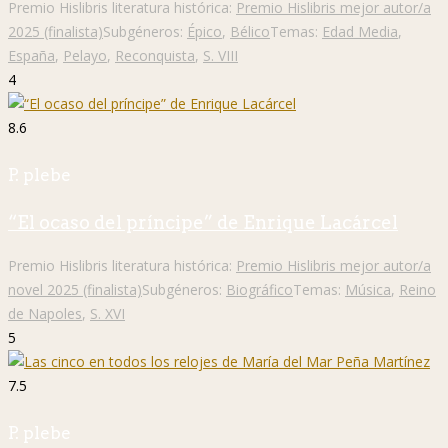
Premio Hislibris literatura histórica:
Premio Hislibris mejor autor/a
2025 (finalista)
Subgéneros:
Épico
,
Bélico
Temas:
Edad Media
,
España
,
Pelayo
,
Reconquista
,
S. VIII
4
8.6
P. plebe
“El ocaso del príncipe” de Enrique Lacárcel
Premio Hislibris literatura histórica:
Premio Hislibris mejor autor/a
novel 2025 (finalista)
Subgéneros:
Biográfico
Temas:
Música
,
Reino
de Napoles
,
S. XVI
5
7.5
P. plebe