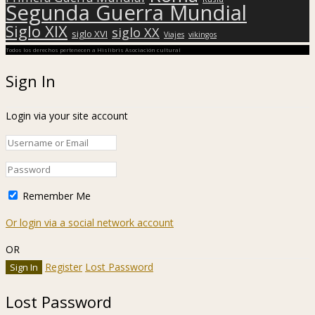
Segunda Guerra Mundial
Siglo XIX
siglo XX
siglo XVI
Viajes
vikingos
Todos los derechos pertenecen a Hislibris Asociación cultural
Sign In
Login via your site account
Remember Me
Or login via a social network account
OR
Register
Lost Password
Lost Password