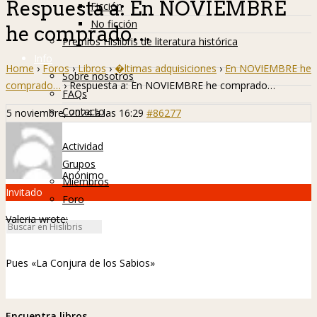
Respuesta a: En NOVIEMBRE
Ficción
No ficción
he comprado…
Premios Hislibris de literatura histórica
Info
Home
›
Foros
›
Libros
›
�ltimas adquisiciones
›
En NOVIEMBRE he
Sobre nosotros
comprado…
›
Respuesta a: En NOVIEMBRE he comprado…
FAQs
Contacto
5 noviembre, 2024 a las 16:29
#86277
Hislibreños
Actividad
Grupos
Anónimo
Miembros
Invitado
Foro
Valeria wrote:
Pues «La Conjura de los Sabios»
Encuentra libros