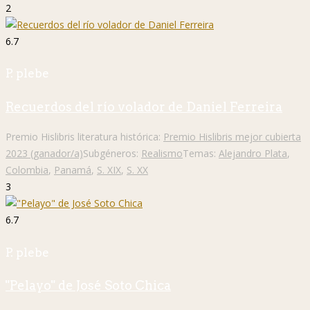
2
6.7
P. plebe
Recuerdos del río volador de Daniel Ferreira
Premio Hislibris literatura histórica:
Premio Hislibris mejor cubierta
2023 (ganador/a)
Subgéneros:
Realismo
Temas:
Alejandro Plata
,
Colombia
,
Panamá
,
S. XIX
,
S. XX
3
6.7
P. plebe
"Pelayo" de José Soto Chica