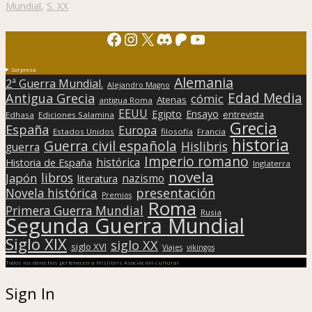
Mundial
,
S. XX
Facebook
Instagram
X
Discord
Patreon
YouTube
Sorpresa
Alemania
2ª Guerra Mundial.
Alejandro Magno
Edad Media
Antigua Grecia
cómic
Atenas
antigua Roma
EEUU
Egipto
Ensayo
entrevista
Edhasa
Ediciones Salamina
Grecia
España
Europa
Estados Unidos
filosofía
Francia
historia
Guerra civil española
Hislibris
guerra
Imperio romano
histórica
Historia de España
Inglaterra
novela
libros
Japón
nazismo
literatura
presentación
Novela histórica
Premios
Roma
Primera Guerra Mundial
Rusia
Segunda Guerra Mundial
Siglo XIX
siglo XX
siglo XVI
Viajes
vikingos
Todos los derechos pertenecen a Hislibris Asociación cultural
Sign In