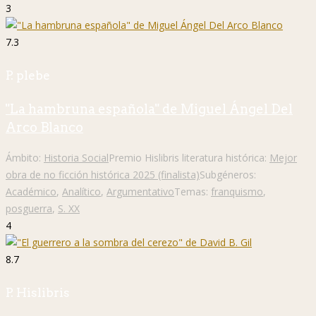
3
7.3
P. plebe
"La hambruna española" de Miguel Ángel Del
Arco Blanco
Ámbito:
Historia Social
Premio Hislibris literatura histórica:
Mejor
obra de no ficción histórica 2025 (finalista)
Subgéneros:
Académico
,
Analítico
,
Argumentativo
Temas:
franquismo
,
posguerra
,
S. XX
4
8.7
P. Hislibris