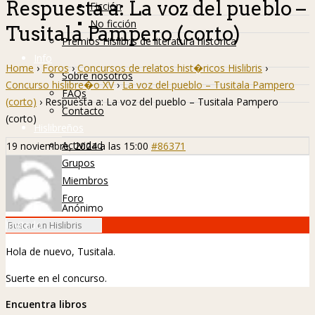
Respuesta a: La voz del pueblo –
Ficción
No ficción
Tusitala Pampero (corto)
Premios Hislibris de literatura histórica
Info
Home
›
Foros
›
Concursos de relatos hist�ricos Hislibris
›
Sobre nosotros
Concurso hislibre�o XV
›
La voz del pueblo – Tusitala Pampero
FAQs
(corto)
›
Respuesta a: La voz del pueblo – Tusitala Pampero
Contacto
(corto)
Hislibreños
Actividad
19 noviembre, 2024 a las 15:00
#86371
Grupos
Miembros
Foro
Anónimo
Invitado
Hola de nuevo, Tusitala.
Suerte en el concurso.
Encuentra libros