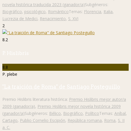
novela histórica traducida 2023 (ganador/a)
Subgéneros:
Biográfico
,
psicológico
,
Romántico
Temas:
Florencia
,
Italia
,
Lucrezia de Medici
,
Renacimiento
,
S. XVI
2
8.2
P. Hislibris
8.8
P. plebe
"La traición de Roma" de Santiago Posteguillo
Premio Hislibris literatura histórica:
Premio Hislibris mejor autor/a
2009 (ganador/a)
,
Premio Hislibris mejor novela histórica 2009
(ganador/a)
Subgéneros:
Bélico
,
Biográfico
,
Político
Temas:
Aníbal
,
Cartago
,
Publio Cornelio Escipión
,
República romana
,
Roma
,
S. II
a. C.