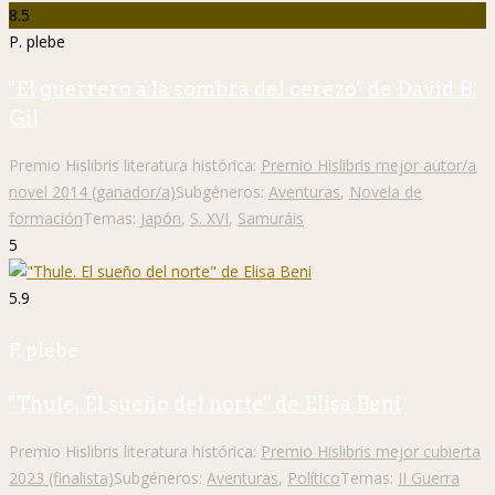
8.5
P. plebe
"El guerrero a la sombra del cerezo" de David B.
Gil
Premio Hislibris literatura histórica:
Premio Hislibris mejor autor/a
novel 2014 (ganador/a)
Subgéneros:
Aventuras
,
Novela de
formación
Temas:
Japón
,
S. XVI
,
Samuráis
5
5.9
P. plebe
"Thule. El sueño del norte" de Elisa Beni
Premio Hislibris literatura histórica:
Premio Hislibris mejor cubierta
2023 (finalista)
Subgéneros:
Aventuras
,
Político
Temas:
II Guerra