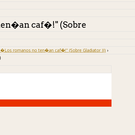
ten�an caf�!" (Sobre
"�Los romanos no ten�an caf�!" (Sobre Gladiator II)
›
)