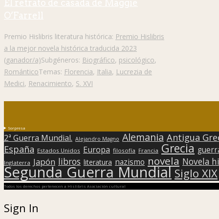
El retrato de casada de Maggie
O’Farrell
Premio Hislibris literatura histórica:
Premio Hislibris
a la mejor novela histórica traducida 2023
(ganador/a)
Subgéneros:
Biográfico
,
psicológico
,
Romántico
Temas:
Florencia
,
Italia
,
Lucrezia de
Medici
,
Renacimiento
,
S. XVI
Sorpresa
Alemania
Antigua Gre
2ª Guerra Mundial.
Alejandro Magno
Grecia
España
Europa
guerr
Estados Unidos
filosofía
Francia
novela
libros
Japón
Novela hi
nazismo
literatura
Inglaterra
Segunda Guerra Mundial
Siglo XIX
Todos los derechos pertenecen a Hislibris Asociación cultural
Sign In