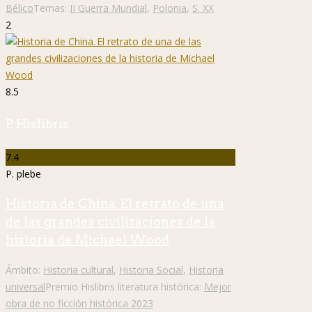
Bélico
Temas:
II Guerra Mundial
,
Polonia
,
S. XX
2
8.5
P. Hislibris
7.4
P. plebe
Historia de China. El retrato de una
de las grandes civilizaciones de la
historia de Michael Wood
Ámbito:
Historia cultural
,
Historia Social
,
Historia
universal
Premio Hislibris literatura histórica:
Mejor
obra de no ficción histórica 2023