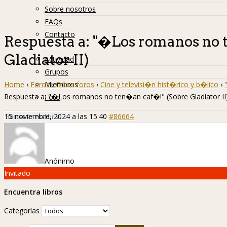
Sobre nosotros
FAQs
Contacto
Respuesta a: "�Los romanos no 
Hislibreños
Gladiator II)
Actividad
Grupos
Home
›
Foros
›
Otros foros
›
Cine y televisi�n hist�rico y b�lico
›
Miembros
Respuesta a: "�Los romanos no ten�an caf�!" (Sobre Gladiator II
Foro
15 noviembre, 2024 a las 15:40
#86664
Anónimo
Invitado
Encuentra libros
Categorías