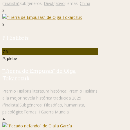
(finalista)
Subgéneros:
Divulgativo
Temas:
China
3
8
P. Hislibris
7.6
P. plebe
"Tierra de Empusas" de Olga
Tokarczuk
Premio Hislibris literatura histórica:
Premio Hislibris
a la mejor novela histórica traducida 2025
(finalista)
Subgéneros:
Filosófico
,
humanista
,
psicológico
Temas:
I Guerra Mundial
4