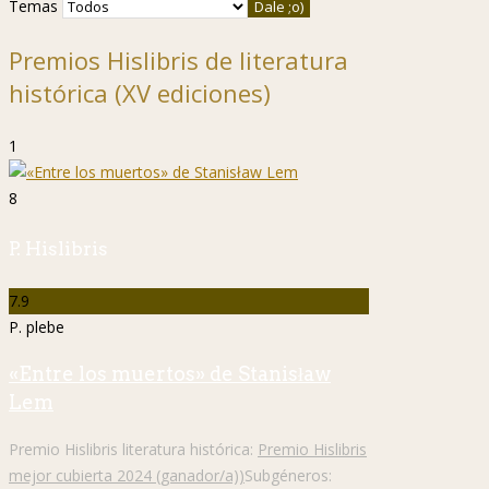
Temas
Premios Hislibris de literatura
histórica (XV ediciones)
1
8
P. Hislibris
7.9
P. plebe
«Entre los muertos» de Stanisław
Lem
Premio Hislibris literatura histórica:
Premio Hislibris
mejor cubierta 2024 (ganador/a))
Subgéneros: