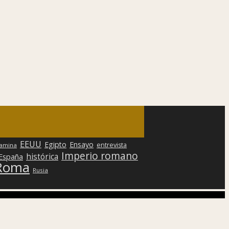
EEUU
Egipto
Ensayo
entrevista
lamina
Imperio romano
histórica
 España
Roma
Rusia