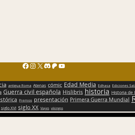
Facebook
Instagram
X
Discord
Patreon
YouTube
Edad Media
cia
cómic
Atenas
antigua Roma
Edhasa
Ediciones Sa
historia
Guerra civil española
Hislibris
a
Historia de
presentación
stórica
Primera Guerra Mundial
Premios
siglo XX
siglo XVI
Viajes
vikingos