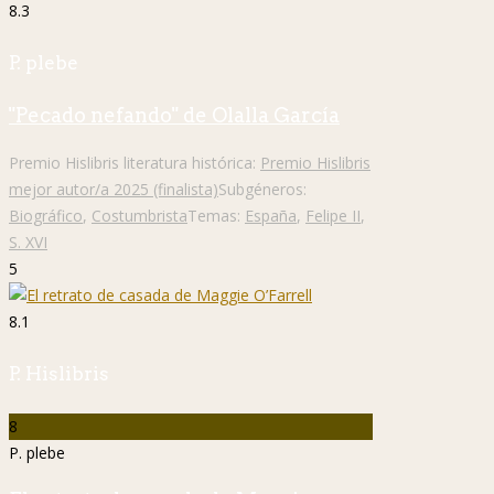
8.3
P. plebe
"Pecado nefando" de Olalla García
Premio Hislibris literatura histórica:
Premio Hislibris
mejor autor/a 2025 (finalista)
Subgéneros:
Biográfico
,
Costumbrista
Temas:
España
,
Felipe II
,
S. XVI
5
8.1
P. Hislibris
8
P. plebe