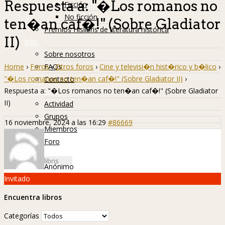
Respuesta a: "�Los romanos no
Ficción
No ficción
ten�an caf�!" (Sobre Gladiator
Premios Hislibris de literatura histórica
II)
Info
Sobre nosotros
Home
›
Foros
›
Otros foros
›
Cine y televisi�n hist�rico y b�lico
›
FAQs
"�Los romanos no ten�an caf�!" (Sobre Gladiator II)
›
Contacto
Respuesta a: "�Los romanos no ten�an caf�!" (Sobre Gladiator
Hislibreños
II)
Actividad
Grupos
16 noviembre, 2024 a las 16:29
#86669
Miembros
Foro
Anónimo
Invitado
Encuentra libros
Categorías