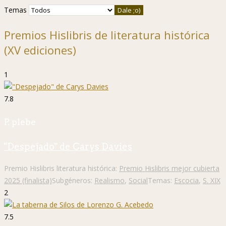
Temas
Premios Hislibris de literatura histórica
(XV ediciones)
1
7.8
P. plebe
"Despejado" de Carys Davies
Premio Hislibris literatura histórica:
Premio Hislibris mejor cubierta
2025 (finalista)
Subgéneros:
Realismo
,
Social
Temas:
Escocia
,
S. XIX
2
7.5