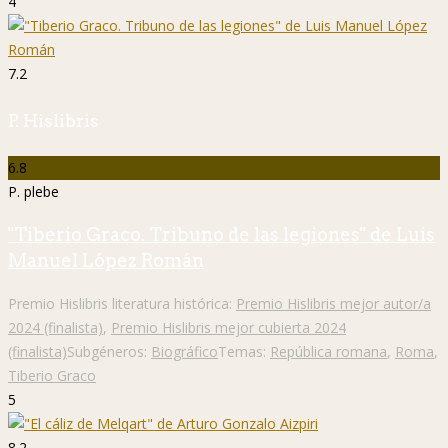
4
7.2
P. Hislibris
6.8
P. plebe
"Tiberio Graco. Tribuno de las legiones" de Luis
Manuel López Román
Premio Hislibris literatura histórica:
Premio Hislibris mejor autor/a
2024 (finalista)
,
Premio Hislibris mejor cubierta 2024
(finalista)
Subgéneros:
Biográfico
Temas:
República romana
,
Roma
,
Tiberio Graco
5
8.2