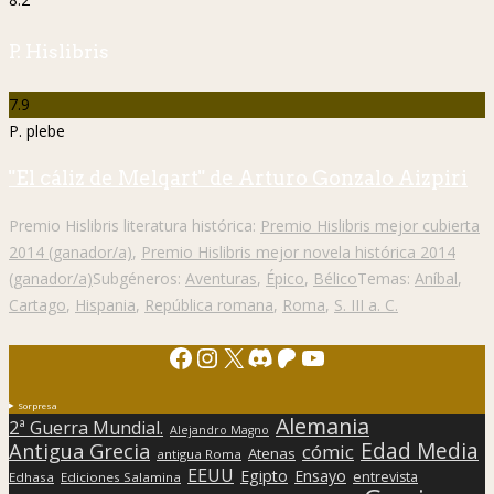
P. Hislibris
7.9
P. plebe
"El cáliz de Melqart" de Arturo Gonzalo Aizpiri
Premio Hislibris literatura histórica:
Premio Hislibris mejor cubierta
2014 (ganador/a)
,
Premio Hislibris mejor novela histórica 2014
(ganador/a)
Subgéneros:
Aventuras
,
Épico
,
Bélico
Temas:
Aníbal
,
Cartago
,
Hispania
,
República romana
,
Roma
,
S. III a. C.
Facebook
Instagram
X
Discord
Patreon
YouTube
Sorpresa
Alemania
2ª Guerra Mundial.
Alejandro Magno
Edad Media
Antigua Grecia
cómic
Atenas
antigua Roma
EEUU
Egipto
Ensayo
entrevista
Edhasa
Ediciones Salamina