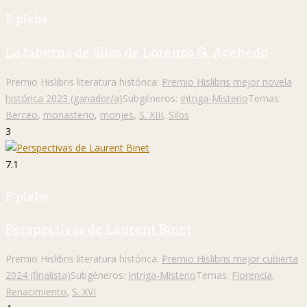
P. plebe
La taberna de Silos de Lorenzo G. Acebedo
Premio Hislibris literatura histórica:
Premio Hislibris mejor novela
histórica 2023 (ganador/a)
Subgéneros:
Intriga-Misterio
Temas:
Berceo
,
monasterio
,
monjes
,
S. XIII
,
Silos
3
7.1
P. plebe
Perspectivas de Laurent Binet
Premio Hislibris literatura histórica:
Premio Hislibris mejor cubierta
2024 (finalista)
Subgéneros:
Intriga-Misterio
Temas:
Florencia
,
Renacimiento
,
S. XVI