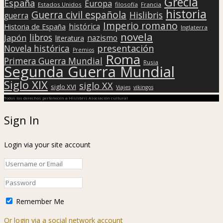
Grecia
España
Europa
Estados Unidos
filosofía
Francia
historia
Guerra civil española
Hislibris
guerra
Imperio romano
histórica
Historia de España
Inglaterra
novela
libros
Japón
nazismo
literatura
presentación
Novela histórica
Premios
Roma
Primera Guerra Mundial
Rusia
Segunda Guerra Mundial
Siglo XIX
siglo XX
siglo XVI
Viajes
vikingos
Todos los derechos pertenecen a Hislibris Asociación cultural
Sign In
Login via your site account
Remember Me
Or login via a social network account