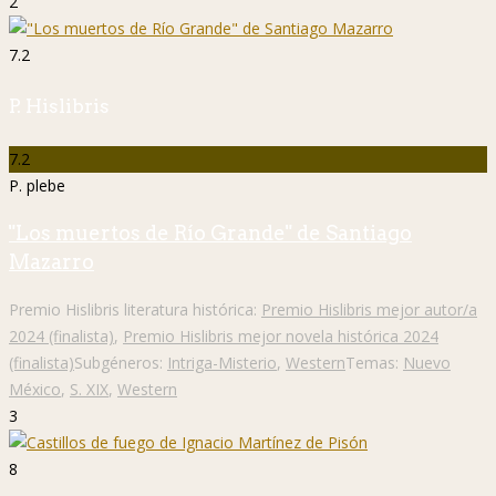
2
7.2
P. Hislibris
7.2
P. plebe
"Los muertos de Río Grande" de Santiago
Mazarro
Premio Hislibris literatura histórica:
Premio Hislibris mejor autor/a
2024 (finalista)
,
Premio Hislibris mejor novela histórica 2024
(finalista)
Subgéneros:
Intriga-Misterio
,
Western
Temas:
Nuevo
México
,
S. XIX
,
Western
3
8