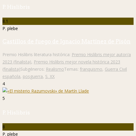
P. Hislibris
8.1
P. plebe
Castillos de fuego de Ignacio Martínez de Pisón
Premio Hislibris literatura histórica:
Premio Hislibris mejor autor/a
2023 (finalista)
,
Premio Hislibris mejor novela histórica 2023
(finalista)
Subgéneros:
Realismo
Temas:
franquismo
,
Guerra Civil
española
,
posguerra
,
S. XX
4
5
P. Hislibris
8
P. plebe