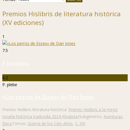
Premios Hislibris de literatura histórica
(XV ediciones)
1
7.5
P. Hislibris
6.2
P. plebe
«Los perros de Essex» de Dan Jones
Premio Hislibris literatura histórica:
Premio Hislibris a la mejor
novela histórica traducida 2024 (finalista)
Subgéneros:
Aventuras
,
Épico
Temas:
Guerra de los Cien Años
,
S. XIV