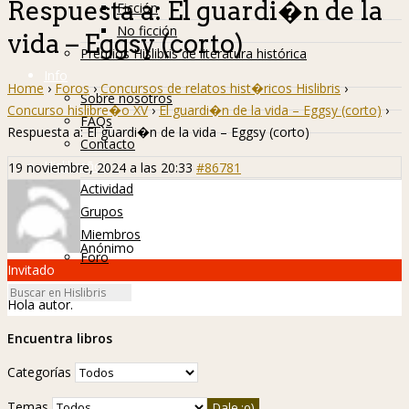
Respuesta a: El guardi�n de la
Ficción
No ficción
vida – Eggsy (corto)
Premios Hislibris de literatura histórica
Info
Home
›
Foros
›
Concursos de relatos hist�ricos Hislibris
›
Sobre nosotros
Concurso hislibre�o XV
›
El guardi�n de la vida – Eggsy (corto)
›
FAQs
Respuesta a: El guardi�n de la vida – Eggsy (corto)
Contacto
Hislibreños
19 noviembre, 2024 a las 20:33
#86781
Actividad
Grupos
Miembros
Anónimo
Foro
Invitado
Hola autor.
Encuentra libros
Categorías
Temas