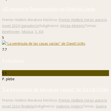
«El misterio Razumovski» de Martín Llade
Premio Hislibris literatura histórica:
Premio Hislibris mejor autor/a
novel 2024 (ganador/a)
Subgéneros:
Intriga-Misterio
Temas:
Beethoven
,
Música
,
S. XIX
5
7.7
P. Hislibris
5.5
P. plebe
"La península de las casas vacías" de David Uclés
Premio Hislibris literatura histórica:
Premio Hislibris mejor autor/a
novel 2024 (finalista)
Subgéneros:
realismo mágico
Temas:
Guerra