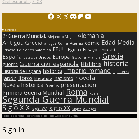
Civil española
,
S. XX
Facebook
Instagram
X
Discord
Patreon
YouTube
Sorpresa
Alemania
2ª Guerra Mundial.
Alejandro Magno
Edad Media
Antigua Grecia
cómic
Atenas
antigua Roma
EEUU
Egipto
Ensayo
entrevista
Edhasa
Ediciones Salamina
Grecia
España
Europa
Estados Unidos
filosofía
Francia
historia
Guerra civil española
Hislibris
guerra
Imperio romano
histórica
Historia de España
Inglaterra
novela
libros
Japón
nazismo
literatura
presentación
Novela histórica
Premios
Roma
Primera Guerra Mundial
Rusia
Segunda Guerra Mundial
Siglo XIX
siglo XX
siglo XVI
Viajes
vikingos
Todos los derechos pertenecen a Hislibris Asociación cultural
Sign In