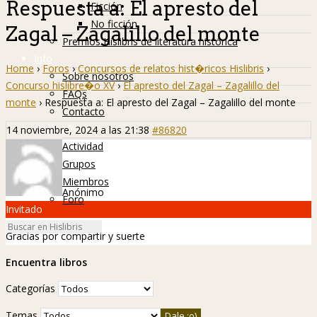
Respuesta a: El apresto del
Ficción
No ficción
Zagal – Zagalillo del monte
Premios Hislibris de literatura histórica
Info
Home
›
Foros
›
Concursos de relatos hist�ricos Hislibris
›
Sobre nosotros
Concurso hislibre�o XV
›
El apresto del Zagal – Zagalillo del
FAQs
monte
›
Respuesta a: El apresto del Zagal – Zagalillo del monte
Contacto
Hislibreños
14 noviembre, 2024 a las 21:38
#86820
Actividad
Grupos
Miembros
Anónimo
Foro
Invitado
Gracias por compartir y suerte
Encuentra libros
Categorías
Temas