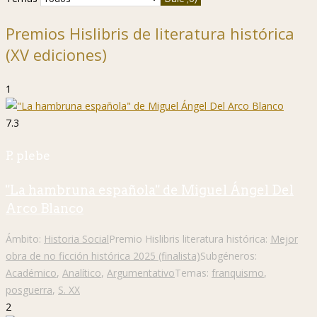
Premios Hislibris de literatura histórica
(XV ediciones)
1
7.3
P. plebe
"La hambruna española" de Miguel Ángel Del
Arco Blanco
Ámbito:
Historia Social
Premio Hislibris literatura histórica:
Mejor
obra de no ficción histórica 2025 (finalista)
Subgéneros:
Académico
,
Analítico
,
Argumentativo
Temas:
franquismo
,
posguerra
,
S. XX
2