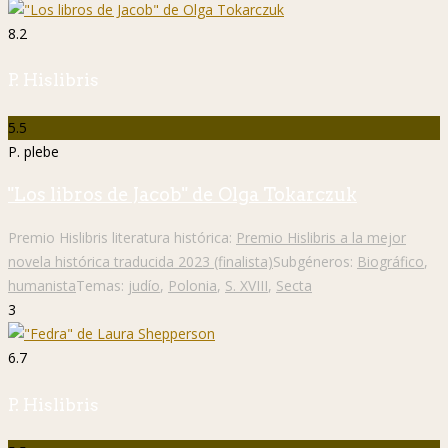
8.2
P. Hislibris
5.5
P. plebe
"Los libros de Jacob" de Olga Tokarczuk
Premio Hislibris literatura histórica:
Premio Hislibris a la mejor
novela histórica traducida 2023 (finalista)
Subgéneros:
Biográfico
,
humanista
Temas:
judío
,
Polonia
,
S. XVIII
,
Secta
3
6.7
P. Hislibris