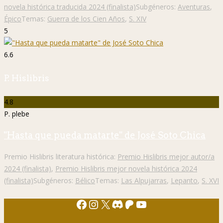
novela histórica traducida 2024 (finalista)
Subgéneros:
Aventuras
,
Épico
Temas:
Guerra de los Cien Años
,
S. XIV
5
6.6
P. Hislibris
4.8
P. plebe
"Hasta que pueda matarte" de José Soto Chica
Premio Hislibris literatura histórica:
Premio Hislibris mejor autor/a
2024 (finalista)
,
Premio Hislibris mejor novela histórica 2024
(finalista)
Subgéneros:
Bélico
Temas:
Las Alpujarras
,
Lepanto
,
S. XVI
Facebook
Instagram
X
Discord
Patreon
YouTube