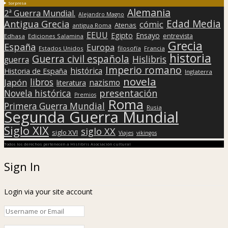
Sorpresa
Alemania
2ª Guerra Mundial.
Alejandro Magno
Edad Media
Antigua Grecia
cómic
Atenas
antigua Roma
EEUU
Egipto
Ensayo
entrevista
Edhasa
Ediciones Salamina
Grecia
España
Europa
Estados Unidos
filosofía
Francia
historia
Guerra civil española
Hislibris
guerra
Imperio romano
histórica
Historia de España
Inglaterra
novela
libros
Japón
nazismo
literatura
presentación
Novela histórica
Premios
Roma
Primera Guerra Mundial
Rusia
Segunda Guerra Mundial
Siglo XIX
siglo XX
siglo XVI
Viajes
vikingos
Todos los derechos pertenecen a Hislibris Asociación cultural
Sign In
Login via your site account