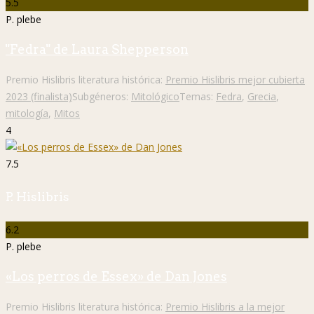
5.5
P. plebe
"Fedra" de Laura Shepperson
Premio Hislibris literatura histórica:
Premio Hislibris mejor cubierta
2023 (finalista)
Subgéneros:
Mitológico
Temas:
Fedra
,
Grecia
,
mitología
,
Mitos
4
7.5
P. Hislibris
6.2
P. plebe
«Los perros de Essex» de Dan Jones
Premio Hislibris literatura histórica:
Premio Hislibris a la mejor