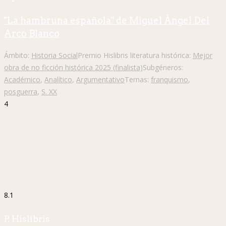
"La hambruna española" de Miguel Ángel Del
Arco Blanco
Ámbito:
Historia Social
Premio Hislibris literatura histórica:
Mejor
obra de no ficción histórica 2025 (finalista)
Subgéneros:
Académico
,
Analítico
,
Argumentativo
Temas:
franquismo
,
posguerra
,
S. XX
4
8.1
P. Hislibris