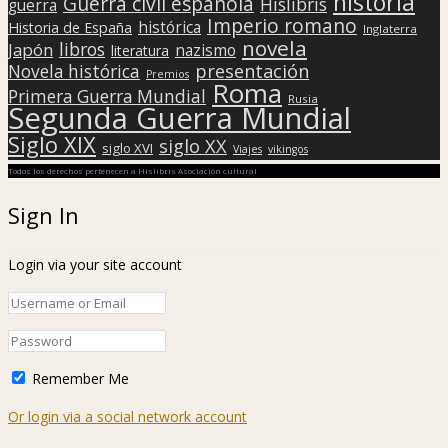
historia
Guerra civil española
Hislibris
guerra
Imperio romano
histórica
Historia de España
Inglaterra
novela
libros
Japón
nazismo
literatura
presentación
Novela histórica
Premios
Roma
Primera Guerra Mundial
Rusia
Segunda Guerra Mundial
Siglo XIX
siglo XX
siglo XVI
Viajes
vikingos
Todos los derechos pertenecen a Hislibris Asociación cultural
Sign In
Login via your site account
Remember Me
Or login via a social network account