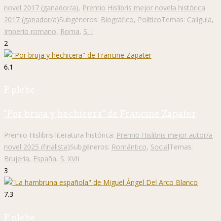
novel 2017 (ganador/a)
,
Premio Hislibris mejor novela histórica
2017 (ganador/a)
Subgéneros:
Biográfico
,
Político
Temas:
Calígula
,
Imperio romano
,
Roma
,
S. I
2
6.1
P. plebe
"Por bruja y hechicera" de Francine Zapater
Premio Hislibris literatura histórica:
Premio Hislibris mejor autor/a
novel 2025 (finalista)
Subgéneros:
Romántico
,
Social
Temas:
Brujería
,
España
,
S. XVII
3
7.3
P. plebe