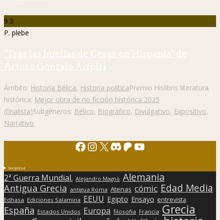
9.3
P. plebe
"Tras las huellas de César en Hispania" de
Arturo Gonzalo Aizpiri
Ámbito:
Historia Bélica
,
Historia política
Premio Hislibris literatura
histórica:
Mejor obra de no ficción histórica 2025
(finalista)
Subgéneros:
Bélico
,
Biográfico
,
Divulgativo
,
Expositivo
,
Narrativo
Facebook
Instagram
X
Discord
Patreon
YouTube
Sorpresa
Alemania
2ª Guerra Mundial.
Alejandro Magno
Edad Media
Antigua Grecia
cómic
Atenas
antigua Roma
EEUU
Egipto
Ensayo
entrevista
Edhasa
Ediciones Salamina
Grecia
España
Europa
Estados Unidos
filosofía
Francia