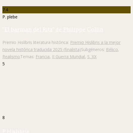
7.4
P. plebe
"El barman del Ritz" de Philippe Collin
Premio Hislibris literatura histórica:
Premio Hislibris a la mejor
novela histórica traducida 2025 (finalista)
Subgéneros:
Bélico
,
Realismo
Temas:
Francia
,
II Guerra Mundial
,
S. XX
5
8
P. Hislibris