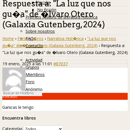
Respuesta a: "La luz que nos
Ficción
No ficción
gu�a" de �lvaro Otero
Premios Hislibris de literatura histórica
(Galaxia Gutenberg, 2024)
Info
Sobre nosotros
Home
›
Foros
›
Libros
›
Narrativa Hist�rica
›
"La luz que nos
FAQs
gu�a" de �lvaro Otero (Galaxia Gutenberg, 2024)
›
Respuesta a:
Contacto
"La luz que nos gu�a" de �lvaro Otero (Galaxia Gutenberg, 2024)
Hislibreños
Actividad
19 enero, 2025 a las 11:01
#87037
Grupos
Miembros
Foro
Anónimo
Invitado
Ganicas le tengo
Encuentra libros
Categorías