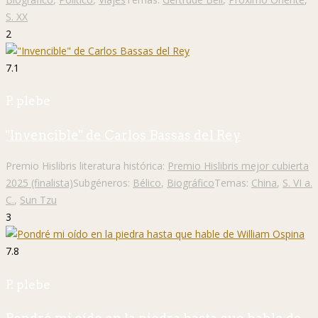
S. XX
2
7.1
P. plebe
"Invencible" de Carlos Bassas del Rey
Premio Hislibris literatura histórica:
Premio Hislibris mejor cubierta
2025 (finalista)
Subgéneros:
Bélico
,
Biográfico
Temas:
China
,
S. VI a.
C.
,
Sun Tzu
3
7.8
P. plebe