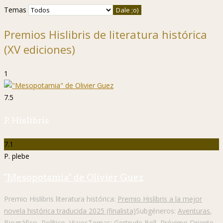
Temas
Premios Hislibris de literatura histórica
(XV ediciones)
1
7.5
P. Hislibris
7.1
P. plebe
"Mesopotamia" de Olivier Guez
Premio Hislibris literatura histórica:
Premio Hislibris a la mejor
novela histórica traducida 2025 (finalista)
Subgéneros:
Aventuras
,
Biográfico
,
Político
,
Viajes
Temas:
Gertrude Bell
,
Próximo Oriente
,