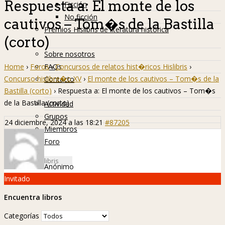
Respuesta a: El monte de los
Ficción
No ficción
cautivos – Tom�s de la Bastilla
Premios Hislibris de literatura histórica
(corto)
Info
Sobre nosotros
Home
›
Foros
›
Concursos de relatos hist�ricos Hislibris
›
FAQs
Concurso hislibre�o XV
›
El monte de los cautivos – Tom�s de la
Contacto
Bastilla (corto)
›
Respuesta a: El monte de los cautivos – Tom�s
Hislibreños
de la Bastilla (corto)
Actividad
Grupos
24 diciembre, 2024 a las 18:21
#87205
Miembros
Foro
Anónimo
Invitado
Encuentra libros
Categorías