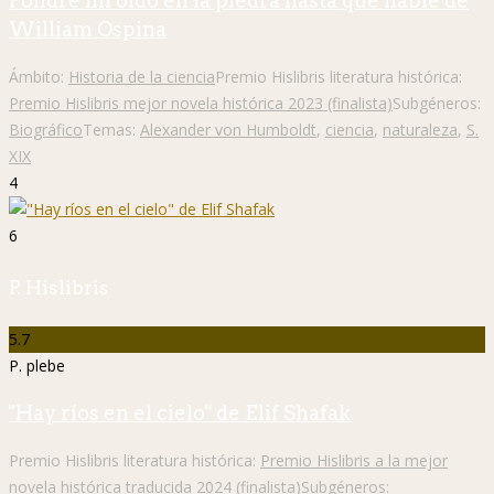
Pondré mi oído en la piedra hasta que hable de
William Ospina
Ámbito:
Historia de la ciencia
Premio Hislibris literatura histórica:
Premio Hislibris mejor novela histórica 2023 (finalista)
Subgéneros:
Biográfico
Temas:
Alexander von Humboldt
,
ciencia
,
naturaleza
,
S.
XIX
4
6
P. Hislibris
5.7
P. plebe
"Hay ríos en el cielo" de Elif Shafak
Premio Hislibris literatura histórica:
Premio Hislibris a la mejor
novela histórica traducida 2024 (finalista)
Subgéneros: