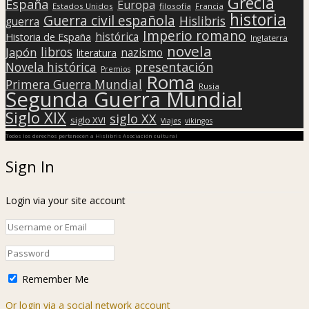
Grecia
España
Europa
Estados Unidos
filosofía
Francia
historia
Guerra civil española
Hislibris
guerra
Imperio romano
histórica
Historia de España
Inglaterra
novela
libros
Japón
nazismo
literatura
presentación
Novela histórica
Premios
Roma
Primera Guerra Mundial
Rusia
Segunda Guerra Mundial
Siglo XIX
siglo XX
siglo XVI
Viajes
vikingos
Todos los derechos pertenecen a Hislibris Asociación cultural
Sign In
Login via your site account
Remember Me
Or login via a social network account