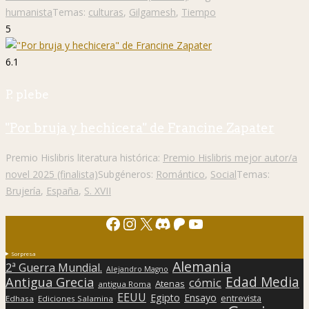
humanista
Temas:
culturas
,
Gilgamesh
,
Tiempo
5
6.1
P. plebe
"Por bruja y hechicera" de Francine Zapater
Premio Hislibris literatura histórica:
Premio Hislibris mejor autor/a
novel 2025 (finalista)
Subgéneros:
Romántico
,
Social
Temas:
Brujería
,
España
,
S. XVII
Facebook
Instagram
X
Discord
Patreon
YouTube
Sorpresa
Alemania
2ª Guerra Mundial.
Alejandro Magno
Edad Media
Antigua Grecia
cómic
Atenas
antigua Roma
EEUU
Egipto
Ensayo
entrevista
Edhasa
Ediciones Salamina