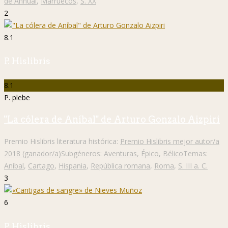
de Annual
,
Marruecos
,
S. XX
2
8.1
P. Hislibris
8.1
P. plebe
"La cólera de Aníbal" de Arturo Gonzalo Aizpiri
Premio Hislibris literatura histórica:
Premio Hislibris mejor autor/a
2018 (ganador/a)
Subgéneros:
Aventuras
,
Épico
,
Bélico
Temas:
Aníbal
,
Cartago
,
Hispania
,
República romana
,
Roma
,
S. III a. C.
3
6
P. Hislibris