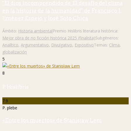
"El dios incomprendido de El desafío del clima
en la historia de la humanidad" de Francisco J.
Jiménez Espejo y José Soto Chica
Ámbito:
Historia ambiental
Premio Hislibris literatura histórica:
Mejor obra de no ficción histórica 2025 (finalista)
Subgéneros:
Analítico
,
Argumentativo
,
Divulgativo
,
Expositivo
Temas:
Clima
,
globalización
5
8
P. Hislibris
7.9
P. plebe
«Entre los muertos» de Stanisław Lem