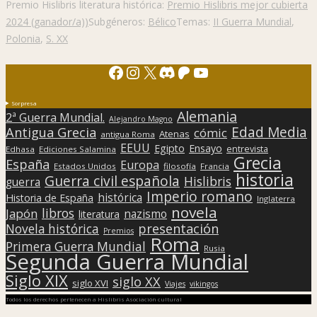
Premio Hislibris literatura histórica:
Premio Hislibris mejor cubierta
2024 (ganador/a))
Subgéneros:
Bélico
Temas:
II Guerra Mundial
,
Polonia
,
S. XX
Facebook
Instagram
X
Discord
Patreon
YouTube
Sorpresa
Alemania
2ª Guerra Mundial.
Alejandro Magno
Edad Media
Antigua Grecia
cómic
Atenas
antigua Roma
EEUU
Egipto
Ensayo
entrevista
Edhasa
Ediciones Salamina
Grecia
España
Europa
Estados Unidos
filosofía
Francia
historia
Guerra civil española
Hislibris
guerra
Imperio romano
histórica
Historia de España
Inglaterra
novela
libros
Japón
nazismo
literatura
presentación
Novela histórica
Premios
Roma
Primera Guerra Mundial
Rusia
Segunda Guerra Mundial
Siglo XIX
siglo XX
siglo XVI
Viajes
vikingos
Todos los derechos pertenecen a Hislibris Asociación cultural