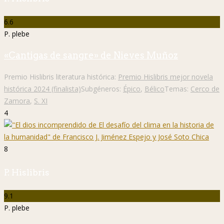
6.6
P. plebe
«Cantigas de sangre» de Nieves Muñoz
Premio Hislibris literatura histórica:
Premio Hislibris mejor novela
histórica 2024 (finalista)
Subgéneros:
Épico
,
Bélico
Temas:
Cerco de
Zamora
,
S. XI
4
8
P. Hislibris
9.1
P. plebe