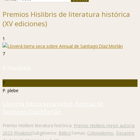
Premios Hislibris de literatura histórica
(XV ediciones)
1
7
P. Hislibris
7
P. plebe
Lloverá tierra seca sobre Annual de
Santiago Díaz Morlán
Premio Hislibris literatura histórica:
Premio Hislibris mejor autor/a
2023 (finalista)
Subgéneros:
Bélico
Temas:
Colonialismo
,
Desastre