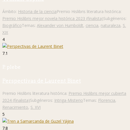
Ámbito:
Historia de la ciencia
Premio Hislibris literatura histórica:
Premio Hislibris mejor novela histórica 2023 (finalista)
Subgéneros:
Biográfico
Temas:
Alexander von Humboldt
,
ciencia
,
naturaleza
,
S.
XIX
4
7.1
P. plebe
Perspectivas de Laurent Binet
Premio Hislibris literatura histórica:
Premio Hislibris mejor cubierta
2024 (finalista)
Subgéneros:
Intriga-Misterio
Temas:
Florencia
,
Renacimiento
,
S. XVI
5
7.8