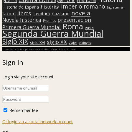
guerra
Imperio romano
histórica
Historia de España
Inglaterra
novela
libros
Japón
nazismo
literatura
presentación
Novela histórica
Premios
Roma
Primera Guerra Mundial
Rusia
Segunda Guerra Mundial
Siglo XIX
siglo XX
siglo XVI
Viajes
vikingos
Todos los derechos pertenecen a Hislibris Asociación cultural
Sign In
Login via your site account
Remember Me
Or login via a social network account