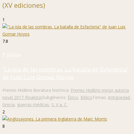
(XV ediciones)
1
7.8
P. plebe
"La isla de las sombras. La batalla de Esfacteria"
de Juan Luis Gomar Hoyos
Premio Hislibris literatura histórica:
Premio Hislibris mejor autor/a
novel 2017 (finalista)
Subgéneros:
Épico
,
Bélico
Temas:
Antigüedad
,
Grecia
,
guerras médicas
,
S. V a. C.
2
8