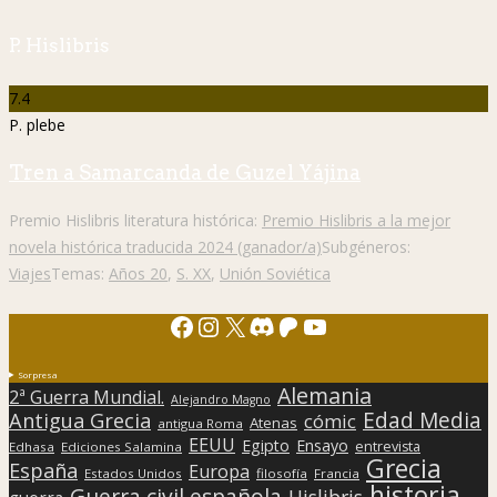
P. Hislibris
7.4
P. plebe
Tren a Samarcanda de Guzel Yájina
Premio Hislibris literatura histórica:
Premio Hislibris a la mejor
novela histórica traducida 2024 (ganador/a)
Subgéneros:
Viajes
Temas:
Años 20
,
S. XX
,
Unión Soviética
Facebook
Instagram
X
Discord
Patreon
YouTube
Sorpresa
Alemania
2ª Guerra Mundial.
Alejandro Magno
Edad Media
Antigua Grecia
cómic
Atenas
antigua Roma
EEUU
Egipto
Ensayo
entrevista
Edhasa
Ediciones Salamina
Grecia
España
Europa
Estados Unidos
filosofía
Francia
historia
Guerra civil española
Hislibris