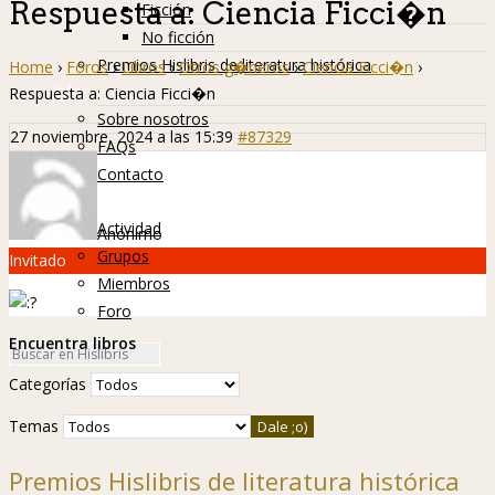
Respuesta a: Ciencia Ficci�n
Ficción
No ficción
Premios Hislibris de literatura histórica
Home
›
Foros
›
Libros
›
Otros g�neros
›
Ciencia Ficci�n
›
Info
Respuesta a: Ciencia Ficci�n
Sobre nosotros
27 noviembre, 2024 a las 15:39
#87329
FAQs
Contacto
Hislibreños
Actividad
Anónimo
Grupos
Invitado
Miembros
Foro
Encuentra libros
Categorías
Temas
Premios Hislibris de literatura histórica