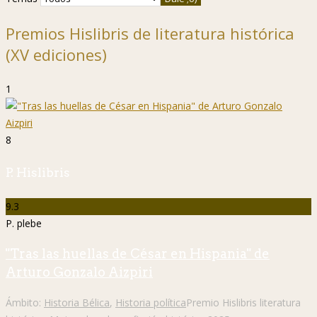
Premios Hislibris de literatura histórica
(XV ediciones)
1
8
P. Hislibris
9.3
P. plebe
"Tras las huellas de César en Hispania" de
Arturo Gonzalo Aizpiri
Ámbito:
Historia Bélica
,
Historia política
Premio Hislibris literatura