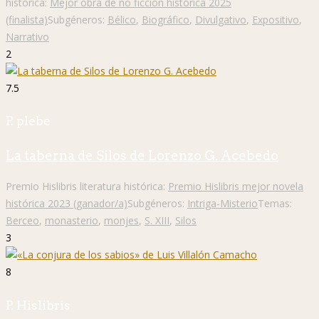
histórica:
Mejor obra de no ficción histórica 2025
(finalista)
Subgéneros:
Bélico
,
Biográfico
,
Divulgativo
,
Expositivo
,
Narrativo
2
7.5
P. plebe
La taberna de Silos de Lorenzo G. Acebedo
Premio Hislibris literatura histórica:
Premio Hislibris mejor novela
histórica 2023 (ganador/a)
Subgéneros:
Intriga-Misterio
Temas:
Berceo
,
monasterio
,
monjes
,
S. XIII
,
Silos
3
8
P. Hislibris