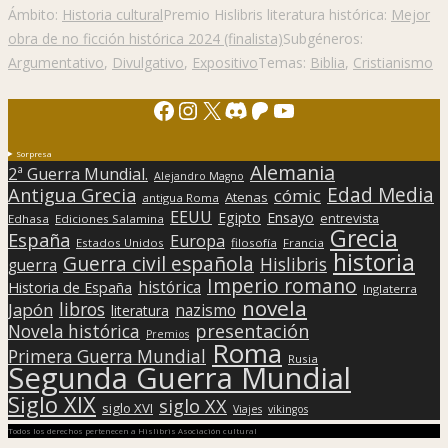
Ámbito:
Historia cultural
Premio Hislibris literatura histórica:
Mejor
obra de no ficción histórica 2024 (finalista)
Subgéneros:
Argumentativo
,
Divulgativo
,
Expositivo
Temas:
Biblia
,
Cristianismo
Facebook
Instagram
X
Discord
Patreon
YouTube
Sorpresa
Alemania
2ª Guerra Mundial.
Alejandro Magno
Edad Media
Antigua Grecia
cómic
Atenas
antigua Roma
EEUU
Egipto
Ensayo
entrevista
Edhasa
Ediciones Salamina
Grecia
España
Europa
Estados Unidos
filosofía
Francia
historia
Guerra civil española
Hislibris
guerra
Imperio romano
histórica
Historia de España
Inglaterra
novela
libros
Japón
nazismo
literatura
presentación
Novela histórica
Premios
Roma
Primera Guerra Mundial
Rusia
Segunda Guerra Mundial
Siglo XIX
siglo XX
siglo XVI
Viajes
vikingos
Todos los derechos pertenecen a Hislibris Asociación cultural