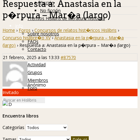
Respuesta a: Anastasia en la
Ficción
No ficción
p�rpura – Mar�a (largo)
Premios Hislibris de literatura histórica
Info
Home
›
Foros
›
Concursos de relatos hist�ricos Hislibris
›
Sobre nosotros
Concurso hislibre�o XV
›
Anastasia en la p�rpura – Mar�a
FAQs
(largo)
›
Respuesta a: Anastasia en la p�rpura – Mar�a (largo)
Contacto
Hislibreños
21 febrero, 2025 a las 13:33
#87570
Actividad
Grupos
Miembros
Anónimo
Foro
Invitado
Encuentra libros
Categorías
Temas