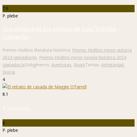
7.9
P. plebe
«La conjura de los sabios» de Luis Villalón
Camacho
Premio Hislibris literatura histórica:
Premio Hislibris mejor autor/a
2024 (ganador/a)
,
Premio Hislibris mejor novela histórica 2024
(ganador/a)
Subgéneros:
Aventuras
,
Viajes
Temas:
Antigüedad
,
Grecia
4
8.1
P. Hislibris
8
P. plebe