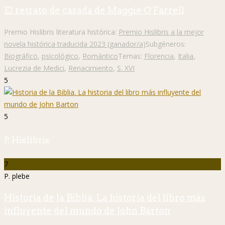
El retrato de casada de Maggie O’Farrell
Premio Hislibris literatura histórica:
Premio Hislibris a la mejor
novela histórica traducida 2023 (ganador/a)
Subgéneros:
Biográfico
,
psicológico
,
Romántico
Temas:
Florencia
,
Italia
,
Lucrezia de Medici
,
Renacimiento
,
S. XVI
5
5
P. Hislibris
7
P. plebe
Historia de la Biblia. La historia del libro más
influyente del mundo de John Barton