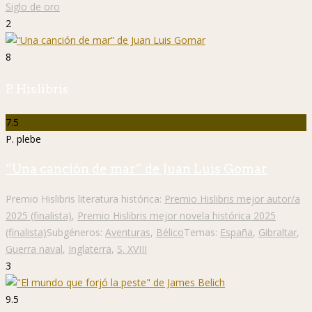
Siglo de oro
2
8
P. Hislibris
7.5
P. plebe
“Una canción de mar” de Juan Luis Gomar
Premio Hislibris literatura histórica:
Premio Hislibris mejor autor/a
2025 (finalista)
,
Premio Hislibris mejor novela histórica 2025
(finalista)
Subgéneros:
Aventuras
,
Bélico
Temas:
España
,
Gibraltar
,
Guerra naval
,
Inglaterra
,
S. XVIII
3
9.5