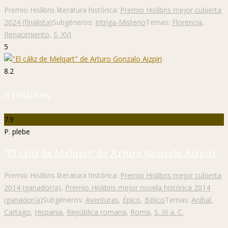
Premio Hislibris literatura histórica:
Premio Hislibris mejor cubierta
2024 (finalista)
Subgéneros:
Intriga-Misterio
Temas:
Florencia
,
Renacimiento
,
S. XVI
5
8.2
P. Hislibris
7.9
P. plebe
"El cáliz de Melqart" de Arturo Gonzalo Aizpiri
Premio Hislibris literatura histórica:
Premio Hislibris mejor cubierta
2014 (ganador/a)
,
Premio Hislibris mejor novela histórica 2014
(ganador/a)
Subgéneros:
Aventuras
,
Épico
,
Bélico
Temas:
Aníbal
,
Cartago
,
Hispania
,
República romana
,
Roma
,
S. III a. C.