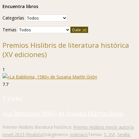
Encuentra libros
Categorías
Temas
Premios Hislibris de literatura histórica
(XV ediciones)
1
7.7
P. plebe
«La Babilonia, 1580» de Susana Martín Gijón
Premio Hislibris literatura histórica:
Premio Hislibris mejor autor/a
novel 2023 (finalista)
Subgéneros:
policíaco
Temas:
S. XVI
,
Sevilla
,