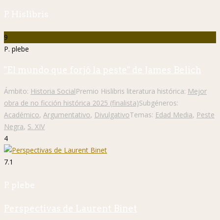
P. Hislibris
9
P. plebe
"El mundo que forjó la peste" de James Belich
Ámbito:
Historia Social
Premio Hislibris literatura histórica:
Mejor
obra de no ficción histórica 2025 (finalista)
Subgéneros:
Académico
,
Argumentativo
,
Divulgativo
Temas:
Edad Media
,
Peste
Negra
,
S. XIV
4
7.1
P. plebe
Perspectivas de Laurent Binet