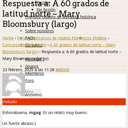
Respuesta a: A 60 grados de
Ficción
No ficción
latitud norte – Mary
Premios Hislibris de literatura histórica
Bloomsbury (largo)
Info
Sobre nosotros
Home
›
Foros
›
Concursos de relatos hist�ricos Hislibris
›
FAQs
Concurso hislibre�o XV
›
A 60 grados de latitud norte – Mary
Contacto
Bloomsbury (largo)
›
Respuesta a: A 60 grados de latitud norte –
Hislibreños
Mary Bloomsbury (largo)
Actividad
Grupos
23 febrero, 2025 a las 11:28
#88000
Miembros
Foro
Anónimo
Invitado
Enhorabuena,
mgag
. Es un relato muy bueno.
Un fuerte abrazo:)