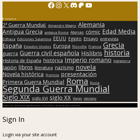
Facebook
Instagram
X
Discord
Patreon
YouTube
Sorpresa
Alemania
2ª Guerra Mundial.
Alejandro Magno
Edad Media
Antigua Grecia
cómic
Atenas
antigua Roma
EEUU
Egipto
Ensayo
entrevista
Edhasa
Ediciones Salamina
Grecia
España
Europa
Estados Unidos
filosofía
Francia
historia
Guerra civil española
Hislibris
guerra
Imperio romano
histórica
Historia de España
Inglaterra
novela
libros
Japón
nazismo
literatura
presentación
Novela histórica
Premios
Roma
Primera Guerra Mundial
Rusia
Segunda Guerra Mundial
Siglo XIX
siglo XX
siglo XVI
Viajes
vikingos
Todos los derechos pertenecen a Hislibris Asociación cultural
Sign In
Login via your site account