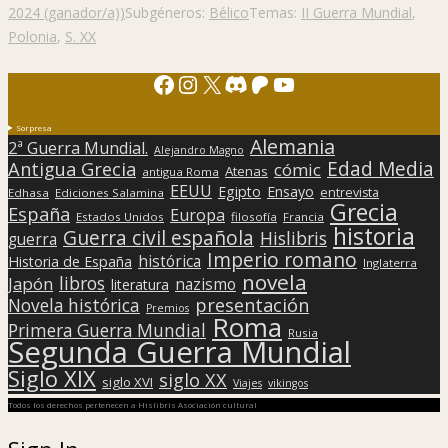
2024 (ganador/a))
Subgéneros:
Bélico
Temas:
II Guerra Mundial
,
Polonia
,
S. XX
Facebook
Instagram
X
Discord
Patreon
YouTube
Sorpresa
Alemania
2ª Guerra Mundial.
Alejandro Magno
Edad Media
Antigua Grecia
cómic
Atenas
antigua Roma
EEUU
Egipto
Ensayo
entrevista
Edhasa
Ediciones Salamina
Grecia
España
Europa
Estados Unidos
filosofía
Francia
historia
Guerra civil española
Hislibris
guerra
Imperio romano
histórica
Historia de España
Inglaterra
novela
libros
Japón
nazismo
literatura
presentación
Novela histórica
Premios
Roma
Primera Guerra Mundial
Rusia
Segunda Guerra Mundial
Siglo XIX
siglo XX
siglo XVI
Viajes
vikingos
Todos los derechos pertenecen a Hislibris Asociación cultural