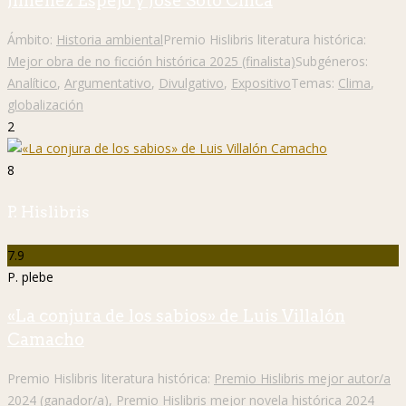
Jiménez Espejo y José Soto Chica
Ámbito:
Historia ambiental
Premio Hislibris literatura histórica:
Mejor obra de no ficción histórica 2025 (finalista)
Subgéneros:
Analítico
,
Argumentativo
,
Divulgativo
,
Expositivo
Temas:
Clima
,
globalización
2
8
P. Hislibris
7.9
P. plebe
«La conjura de los sabios» de Luis Villalón
Camacho
Premio Hislibris literatura histórica:
Premio Hislibris mejor autor/a
2024 (ganador/a)
,
Premio Hislibris mejor novela histórica 2024