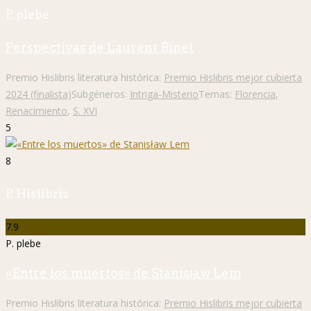
P. plebe
Perspectivas de Laurent Binet
Premio Hislibris literatura histórica:
Premio Hislibris mejor cubierta
2024 (finalista)
Subgéneros:
Intriga-Misterio
Temas:
Florencia
,
Renacimiento
,
S. XVI
5
8
P. Hislibris
7.9
P. plebe
«Entre los muertos» de Stanisław Lem
Premio Hislibris literatura histórica:
Premio Hislibris mejor cubierta