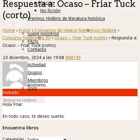
Respuesta a: Ocaso – Friar Tuck
Ficción
No ficción
(corto)
Premios Hislibris de literatura histórica
Info
Home
›
Foros
›
Concursos de relatos hist�ricos Hislibris
›
Sobre nosotros
Concurso hislibre�o XV
›
Ocaso – Friar Tuck (corto)
›
Respuesta a:
FAQs
Ocaso – Friar Tuck (corto)
Contacto
Hislibreños
23 diciembre, 2024 a las 19:08
#88149
Actividad
Grupos
Miembros
Anónimo
Foro
Invitado
Hola Friar.
En todo caso, te deseo suerte.
Encuentra libros
Categorías