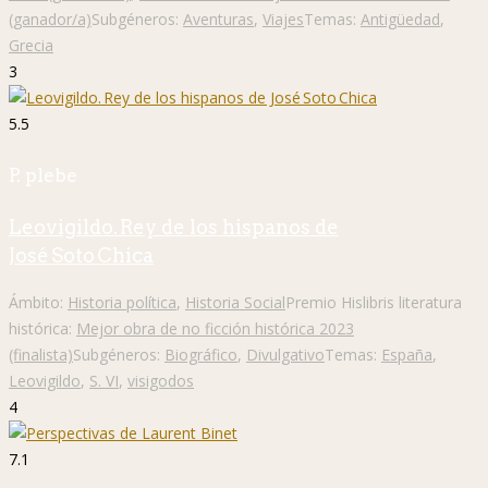
(ganador/a)
Subgéneros:
Aventuras
,
Viajes
Temas:
Antigüedad
,
Grecia
3
5.5
P. plebe
Leovigildo. Rey de los hispanos de
José Soto Chica
Ámbito:
Historia política
,
Historia Social
Premio Hislibris literatura
histórica:
Mejor obra de no ficción histórica 2023
(finalista)
Subgéneros:
Biográfico
,
Divulgativo
Temas:
España
,
Leovigildo
,
S. VI
,
visigodos
4
7.1