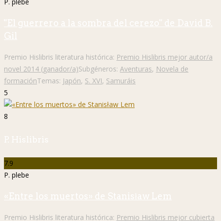
P. plebe
"El guerrero a la sombra del cerezo" de David B.
Gil
Premio Hislibris literatura histórica:
Premio Hislibris mejor autor/a
novel 2014 (ganador/a)
Subgéneros:
Aventuras
,
Novela de
formación
Temas:
Japón
,
S. XVI
,
Samuráis
5
8
P. Hislibris
7.9
P. plebe
«Entre los muertos» de Stanisław Lem
Premio Hislibris literatura histórica:
Premio Hislibris mejor cubierta