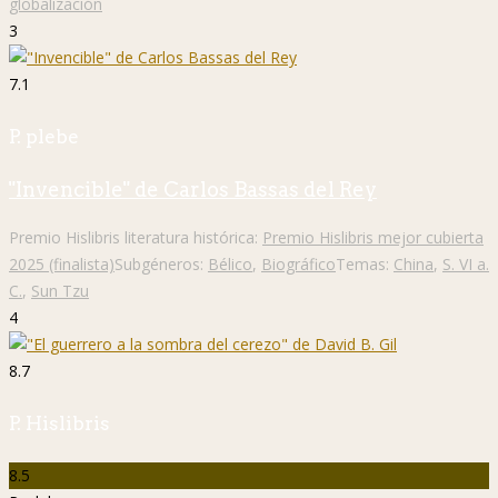
globalización
3
7.1
P. plebe
"Invencible" de Carlos Bassas del Rey
Premio Hislibris literatura histórica:
Premio Hislibris mejor cubierta
2025 (finalista)
Subgéneros:
Bélico
,
Biográfico
Temas:
China
,
S. VI a.
C.
,
Sun Tzu
4
8.7
P. Hislibris
8.5