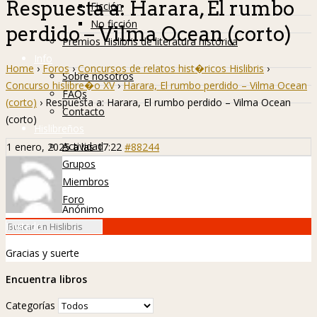
Respuesta a: Harara, El rumbo
Ficción
No ficción
perdido – Vilma Ocean (corto)
Premios Hislibris de literatura histórica
Info
Home
›
Foros
›
Concursos de relatos hist�ricos Hislibris
›
Sobre nosotros
Concurso hislibre�o XV
›
Harara, El rumbo perdido – Vilma Ocean
FAQs
(corto)
›
Respuesta a: Harara, El rumbo perdido – Vilma Ocean
Contacto
(corto)
Hislibreños
Actividad
1 enero, 2025 a las 17:22
#88244
Grupos
Miembros
Foro
Anónimo
Invitado
Gracias y suerte
Encuentra libros
Categorías