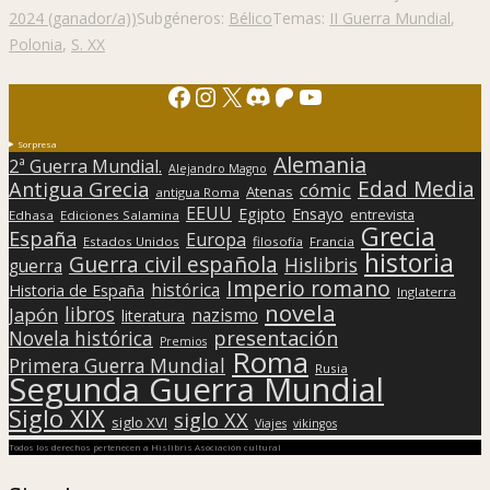
2024 (ganador/a))
Subgéneros:
Bélico
Temas:
II Guerra Mundial
,
Polonia
,
S. XX
Facebook
Instagram
X
Discord
Patreon
YouTube
Sorpresa
Alemania
2ª Guerra Mundial.
Alejandro Magno
Edad Media
Antigua Grecia
cómic
Atenas
antigua Roma
EEUU
Egipto
Ensayo
entrevista
Edhasa
Ediciones Salamina
Grecia
España
Europa
Estados Unidos
filosofía
Francia
historia
Guerra civil española
Hislibris
guerra
Imperio romano
histórica
Historia de España
Inglaterra
novela
libros
Japón
nazismo
literatura
presentación
Novela histórica
Premios
Roma
Primera Guerra Mundial
Rusia
Segunda Guerra Mundial
Siglo XIX
siglo XX
siglo XVI
Viajes
vikingos
Todos los derechos pertenecen a Hislibris Asociación cultural