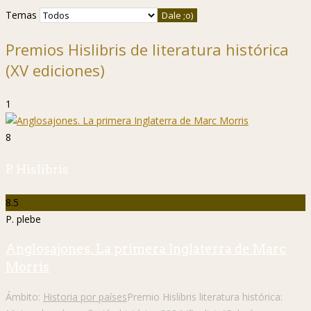
Temas
Premios Hislibris de literatura histórica
(XV ediciones)
1
8
P. Hislibris
8.5
P. plebe
Anglosajones. La primera Inglaterra de Marc
Morris
Ámbito:
Historia por países
Premio Hislibris literatura histórica: