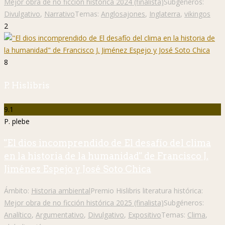
Mejor obra de no ficción histórica 2024 (finalista)
Subgéneros:
Divulgativo
,
Narrativo
Temas:
Anglosajones
,
Inglaterra
,
vikingos
2
8
P. Hislibris
9.1
P. plebe
"El dios incomprendido de El desafío del clima
en la historia de la humanidad" de Francisco J.
Jiménez Espejo y José Soto Chica
Ámbito:
Historia ambiental
Premio Hislibris literatura histórica:
Mejor obra de no ficción histórica 2025 (finalista)
Subgéneros:
Analítico
,
Argumentativo
,
Divulgativo
,
Expositivo
Temas:
Clima
,