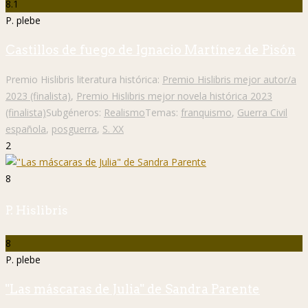
8.1
P. plebe
Castillos de fuego de Ignacio Martínez de Pisón
Premio Hislibris literatura histórica:
Premio Hislibris mejor autor/a
2023 (finalista)
,
Premio Hislibris mejor novela histórica 2023
(finalista)
Subgéneros:
Realismo
Temas:
franquismo
,
Guerra Civil
española
,
posguerra
,
S. XX
2
8
P. Hislibris
8
P. plebe
"Las máscaras de Julia" de Sandra Parente