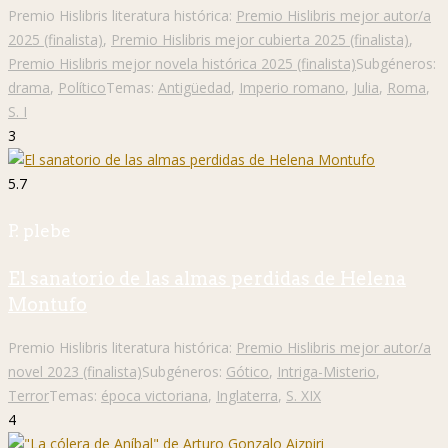
Premio Hislibris literatura histórica:
Premio Hislibris mejor autor/a
2025 (finalista)
,
Premio Hislibris mejor cubierta 2025 (finalista)
,
Premio Hislibris mejor novela histórica 2025 (finalista)
Subgéneros:
drama
,
Político
Temas:
Antigüedad
,
Imperio romano
,
Julia
,
Roma
,
S. I
3
5.7
P. plebe
El sanatorio de las almas perdidas de Helena
Montufo
Premio Hislibris literatura histórica:
Premio Hislibris mejor autor/a
novel 2023 (finalista)
Subgéneros:
Gótico
,
Intriga-Misterio
,
Terror
Temas:
época victoriana
,
Inglaterra
,
S. XIX
4