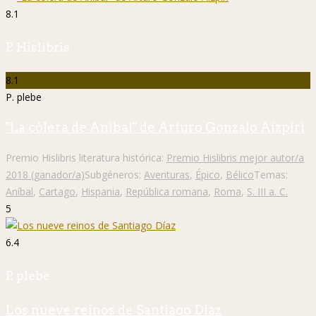
8.1
P. Hislibris
8.1
P. plebe
"La cólera de Aníbal" de Arturo Gonzalo Aizpiri
Premio Hislibris literatura histórica:
Premio Hislibris mejor autor/a
2018 (ganador/a)
Subgéneros:
Aventuras
,
Épico
,
Bélico
Temas:
Aníbal
,
Cartago
,
Hispania
,
República romana
,
Roma
,
S. III a. C.
5
6.4
P. plebe
Los nueve reinos de Santiago Díaz