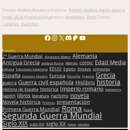
Premio Hislibris literatura histórica:
Premio Hislibris mejor autor/a
novel 2024 (finalista)
Subgéneros:
Aventuras
,
Épico
Temas:
Canarias
,
guanches
Facebook
Instagram
X
Discord
Patreon
YouTube
Sorpresa
Alemania
2ª Guerra Mundial.
Alejandro Magno
Edad Media
Antigua Grecia
cómic
Atenas
antigua Roma
EEUU
Egipto
Ensayo
entrevista
Edhasa
Ediciones Salamina
Grecia
España
Europa
Estados Unidos
filosofía
Francia
historia
Guerra civil española
Hislibris
guerra
Imperio romano
histórica
Historia de España
Inglaterra
novela
libros
Japón
nazismo
literatura
presentación
Novela histórica
Premios
Roma
Primera Guerra Mundial
Rusia
Segunda Guerra Mundial
Siglo XIX
siglo XX
siglo XVI
Viajes
vikingos