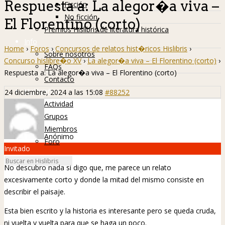
Respuesta a: La alegor�a viva –
Ficción
No ficción
El Florentino (corto)
Premios Hislibris de literatura histórica
Info
Home
›
Foros
›
Concursos de relatos hist�ricos Hislibris
›
Sobre nosotros
Concurso hislibre�o XV
›
La alegor�a viva – El Florentino (corto)
›
FAQs
Respuesta a: La alegor�a viva – El Florentino (corto)
Contacto
Hislibreños
24 diciembre, 2024 a las 15:08
#88252
Actividad
Grupos
Miembros
Anónimo
Foro
Invitado
No descubro nada si digo que, me parece un relato
excesivamente corto y donde la mitad del mismo consiste en
describir el paisaje.
Esta bien escrito y la historia es interesante pero se queda cruda,
ni vuelta y vuelta para que se haga un poco.