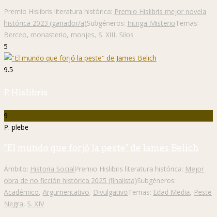
Premio Hislibris literatura histórica:
Premio Hislibris mejor novela
histórica 2023 (ganador/a)
Subgéneros:
Intriga-Misterio
Temas:
Berceo
,
monasterio
,
monjes
,
S. XIII
,
Silos
5
9.5
P. Hislibris
9
P. plebe
"El mundo que forjó la peste" de James Belich
Ámbito:
Historia Social
Premio Hislibris literatura histórica:
Mejor
obra de no ficción histórica 2025 (finalista)
Subgéneros:
Académico
,
Argumentativo
,
Divulgativo
Temas:
Edad Media
,
Peste
Negra
,
S. XIV