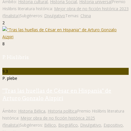
Ámbito:
Historia cultural
,
Historia Social
,
Historia universal
Premio
Hislibris literatura histórica:
Mejor obra de no ficción histórica 2023
(finalista)
Subgéneros:
Divulgativo
Temas:
China
2
8
P. Hislibris
9.3
P. plebe
"Tras las huellas de César en Hispania" de
Arturo Gonzalo Aizpiri
Ámbito:
Historia Bélica
,
Historia política
Premio Hislibris literatura
histórica:
Mejor obra de no ficción histórica 2025
(finalista)
Subgéneros:
Bélico
,
Biográfico
,
Divulgativo
,
Expositivo
,