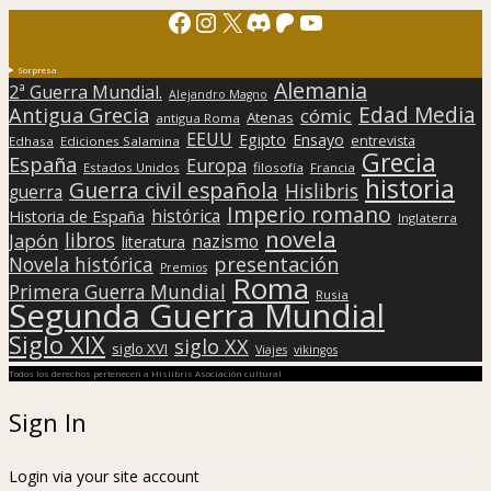
Facebook
Instagram
X
Discord
Patreon
YouTube
Sorpresa
Alemania
2ª Guerra Mundial.
Alejandro Magno
Edad Media
Antigua Grecia
cómic
Atenas
antigua Roma
EEUU
Egipto
Ensayo
entrevista
Edhasa
Ediciones Salamina
Grecia
España
Europa
Estados Unidos
filosofía
Francia
historia
Guerra civil española
Hislibris
guerra
Imperio romano
histórica
Historia de España
Inglaterra
novela
libros
Japón
nazismo
literatura
presentación
Novela histórica
Premios
Roma
Primera Guerra Mundial
Rusia
Segunda Guerra Mundial
Siglo XIX
siglo XX
siglo XVI
Viajes
vikingos
Todos los derechos pertenecen a Hislibris Asociación cultural
Sign In
Login via your site account