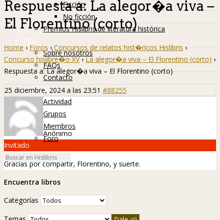
Respuesta a: La alegor�a viva –
Ficción
No ficción
El Florentino (corto)
Premios Hislibris de literatura histórica
Info
Home
›
Foros
›
Concursos de relatos hist�ricos Hislibris
›
Sobre nosotros
Concurso hislibre�o XV
›
La alegor�a viva – El Florentino (corto)
›
FAQs
Respuesta a: La alegor�a viva – El Florentino (corto)
Contacto
Hislibreños
25 diciembre, 2024 a las 23:51
#88255
Actividad
Grupos
Miembros
Anónimo
Foro
Invitado
Gracias por compartir, Florentino, y suerte.
Encuentra libros
Categorías
Temas