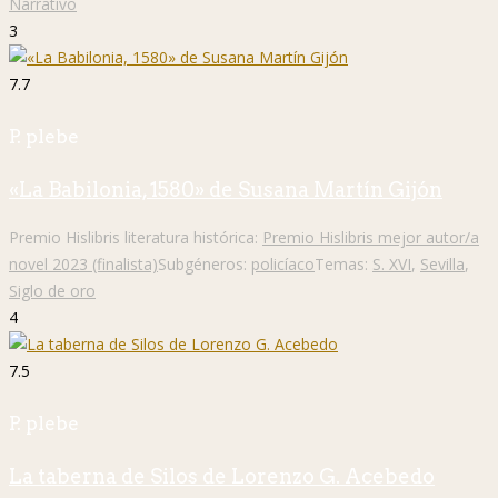
Narrativo
3
7.7
P. plebe
«La Babilonia, 1580» de Susana Martín Gijón
Premio Hislibris literatura histórica:
Premio Hislibris mejor autor/a
novel 2023 (finalista)
Subgéneros:
policíaco
Temas:
S. XVI
,
Sevilla
,
Siglo de oro
4
7.5
P. plebe
La taberna de Silos de Lorenzo G. Acebedo