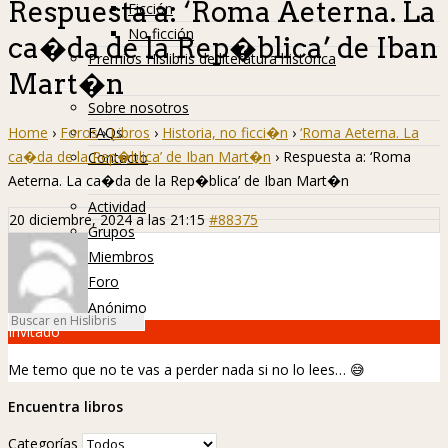
Respuesta a: ‘Roma Aeterna. La
Ficción
No ficción
ca�da de la Rep�blica’ de Iban
Premios Hislibris de literatura histórica
Mart�n
Info
Sobre nosotros
Home
›
Foros
›
Libros
›
Historia, no ficci�n
›
‘Roma Aeterna. La
FAQs
ca�da de la Rep�blica’ de Iban Mart�n
›
Respuesta a: ‘Roma
Contacto
Aeterna. La ca�da de la Rep�blica’ de Iban Mart�n
Hislibreños
Actividad
20 diciembre, 2024 a las 21:15
#88375
Grupos
Miembros
Foro
Anónimo
Invitado
Me temo que no te vas a perder nada si no lo lees…
😅
Encuentra libros
Categorías