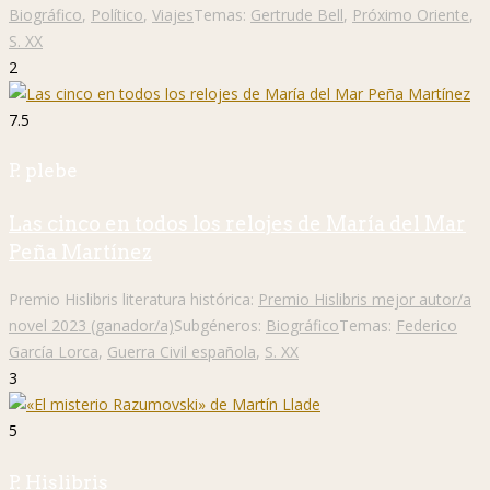
Biográfico
,
Político
,
Viajes
Temas:
Gertrude Bell
,
Próximo Oriente
,
S. XX
2
7.5
P. plebe
Las cinco en todos los relojes de María del Mar
Peña Martínez
Premio Hislibris literatura histórica:
Premio Hislibris mejor autor/a
novel 2023 (ganador/a)
Subgéneros:
Biográfico
Temas:
Federico
García Lorca
,
Guerra Civil española
,
S. XX
3
5
P. Hislibris