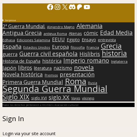
Facebook
Instagram
X
Discord
Patreon
YouTube
Sorpresa
Alemania
2ª Guerra Mundial.
Alejandro Magno
Edad Media
Antigua Grecia
cómic
Atenas
antigua Roma
EEUU
Egipto
Ensayo
entrevista
Edhasa
Ediciones Salamina
Grecia
España
Europa
Estados Unidos
filosofía
Francia
historia
Guerra civil española
Hislibris
guerra
Imperio romano
histórica
Historia de España
Inglaterra
novela
libros
Japón
nazismo
literatura
presentación
Novela histórica
Premios
Roma
Primera Guerra Mundial
Rusia
Segunda Guerra Mundial
Siglo XIX
siglo XX
siglo XVI
Viajes
vikingos
Todos los derechos pertenecen a Hislibris Asociación cultural
Sign In
Login via your site account