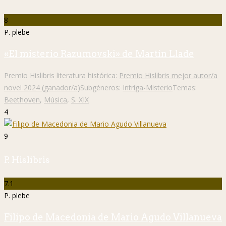
8
P. plebe
«El misterio Razumovski» de Martín Llade
Premio Hislibris literatura histórica:
Premio Hislibris mejor autor/a
novel 2024 (ganador/a)
Subgéneros:
Intriga-Misterio
Temas:
Beethoven
,
Música
,
S. XIX
4
9
P. Hislibris
7.1
P. plebe
Filipo de Macedonia de Mario Agudo Villanueva