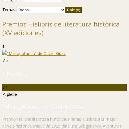
Temas
Premios Hislibris de literatura histórica
(XV ediciones)
1
7.5
P. Hislibris
7.1
P. plebe
"Mesopotamia" de Olivier Guez
Premio Hislibris literatura histórica:
Premio Hislibris a la mejor
novela histórica traducida 2025 (finalista)
Subgéneros:
Aventuras
,