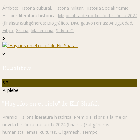
Ámbito:
Historia cultural
,
Historia Militar
,
Historia Social
Premio
Hislibris literatura histórica:
Mejor obra de no ficción histórica 2024
(finalista)
Subgéneros:
Biográfico
,
Divulgativo
Temas:
Antigüedad
,
Filipo
,
Grecia
,
Macedonia
,
S. IV a. C.
5
6
P. Hislibris
5.7
P. plebe
"Hay ríos en el cielo" de Elif Shafak
Premio Hislibris literatura histórica:
Premio Hislibris a la mejor
novela histórica traducida 2024 (finalista)
Subgéneros:
humanista
Temas:
culturas
,
Gilgamesh
,
Tiempo