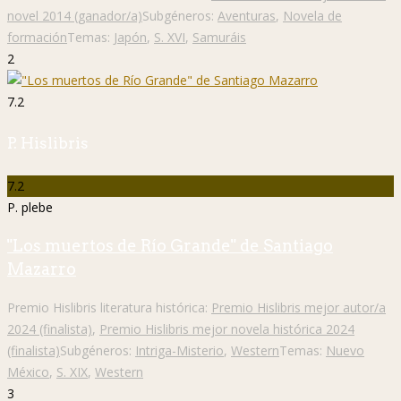
novel 2014 (ganador/a)
Subgéneros:
Aventuras
,
Novela de
formación
Temas:
Japón
,
S. XVI
,
Samuráis
2
7.2
P. Hislibris
7.2
P. plebe
"Los muertos de Río Grande" de Santiago
Mazarro
Premio Hislibris literatura histórica:
Premio Hislibris mejor autor/a
2024 (finalista)
,
Premio Hislibris mejor novela histórica 2024
(finalista)
Subgéneros:
Intriga-Misterio
,
Western
Temas:
Nuevo
México
,
S. XIX
,
Western
3