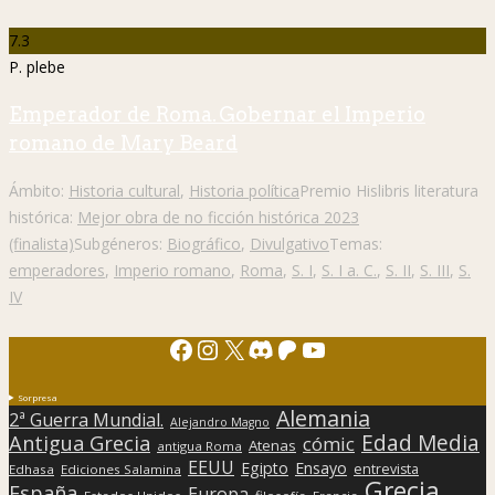
7.3
P. plebe
Emperador de Roma. Gobernar el Imperio
romano de Mary Beard
Ámbito:
Historia cultural
,
Historia política
Premio Hislibris literatura
histórica:
Mejor obra de no ficción histórica 2023
(finalista)
Subgéneros:
Biográfico
,
Divulgativo
Temas:
emperadores
,
Imperio romano
,
Roma
,
S. I
,
S. I a. C.
,
S. II
,
S. III
,
S.
IV
Facebook
Instagram
X
Discord
Patreon
YouTube
Sorpresa
Alemania
2ª Guerra Mundial.
Alejandro Magno
Edad Media
Antigua Grecia
cómic
Atenas
antigua Roma
EEUU
Egipto
Ensayo
entrevista
Edhasa
Ediciones Salamina
Grecia
España
Europa