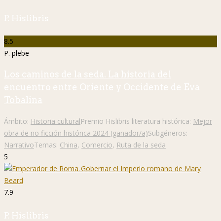
P. Hislibris
8.5
P. plebe
Los caminos de la seda. La historia del
encuentro entre Oriente y Occidente de Eva
Tobalina
Ámbito:
Historia cultural
Premio Hislibris literatura histórica:
Mejor
obra de no ficción histórica 2024 (ganador/a)
Subgéneros:
Narrativo
Temas:
China
,
Comercio
,
Ruta de la seda
5
7.9
P. Hislibris