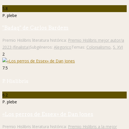
5.8
P. plebe
"Badaq" de Carlos Bardem
Premio Hislibris literatura histórica:
Premio Hislibris mejor autor/a
2023 (finalista)
Subgéneros:
Alegorico
Temas:
Colonialismo
,
S. XVI
2
7.5
P. Hislibris
6.2
P. plebe
«Los perros de Essex» de Dan Jones
Premio Hislibris literatura histórica:
Premio Hislibris a la mejor