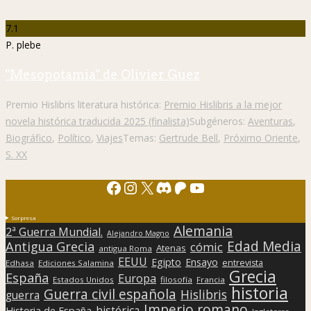
7.1
P. plebe
"Mesopotamia" de Olivier Guez
Premio Hislibris literatura histórica:
Premio Hislibris a la mejor
novela histórica traducida 2025 (finalista)
Subgéneros:
Aventuras
,
Biográfico
,
Político
,
Viajes
Temas:
Gertrude Bell
,
Próximo Oriente
,
S. XX
Facebook
Instagram
X
Discord
Patreon
YouTube
Sorpresa
Alemania
2ª Guerra Mundial.
Alejandro Magno
Edad Media
Antigua Grecia
cómic
Atenas
antigua Roma
EEUU
Egipto
Ensayo
entrevista
Edhasa
Ediciones Salamina
Grecia
España
Europa
Estados Unidos
filosofía
Francia
historia
Guerra civil española
Hislibris
guerra
Imperio romano
histórica
Historia de España