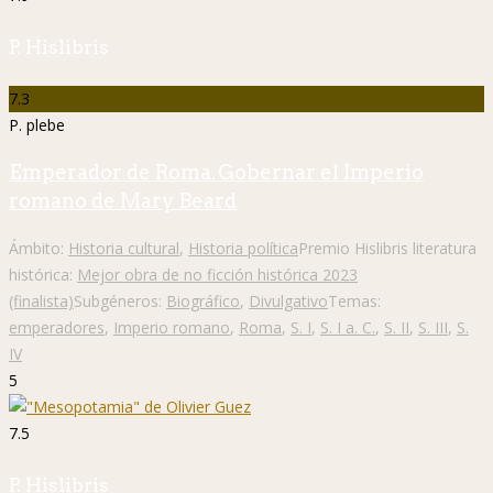
P. Hislibris
7.3
P. plebe
Emperador de Roma. Gobernar el Imperio
romano de Mary Beard
Ámbito:
Historia cultural
,
Historia política
Premio Hislibris literatura
histórica:
Mejor obra de no ficción histórica 2023
(finalista)
Subgéneros:
Biográfico
,
Divulgativo
Temas:
emperadores
,
Imperio romano
,
Roma
,
S. I
,
S. I a. C.
,
S. II
,
S. III
,
S.
IV
5
7.5
P. Hislibris