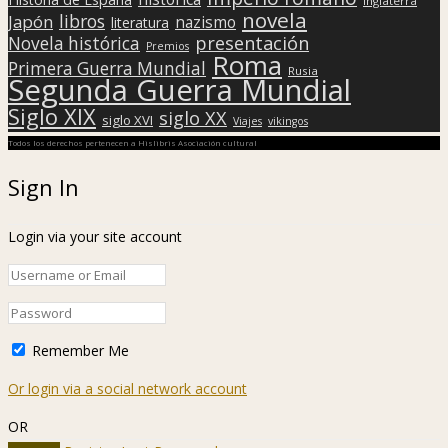
Inglaterra
novela
libros
Japón
nazismo
literatura
presentación
Novela histórica
Premios
Roma
Primera Guerra Mundial
Rusia
Segunda Guerra Mundial
Siglo XIX
siglo XX
siglo XVI
Viajes
vikingos
Todos los derechos pertenecen a Hislibris Asociación cultural
Sign In
Login via your site account
Remember Me
Or login via a social network account
OR