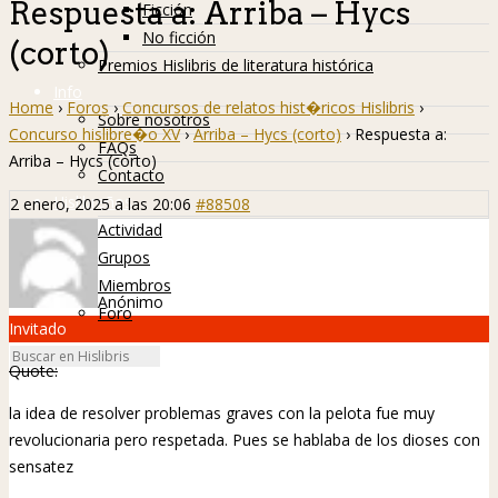
Respuesta a: Arriba – Hycs
Ficción
No ficción
(corto)
Premios Hislibris de literatura histórica
Info
Home
›
Foros
›
Concursos de relatos hist�ricos Hislibris
›
Sobre nosotros
Concurso hislibre�o XV
›
Arriba – Hycs (corto)
›
Respuesta a:
FAQs
Arriba – Hycs (corto)
Contacto
Hislibreños
2 enero, 2025 a las 20:06
#88508
Actividad
Grupos
Miembros
Anónimo
Foro
Invitado
Quote:
la idea de resolver problemas graves con la pelota fue muy
revolucionaria pero respetada. Pues se hablaba de los dioses con
sensatez