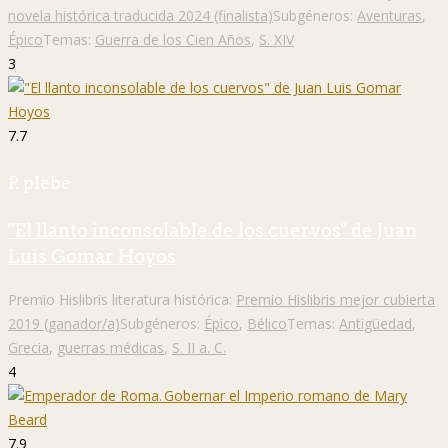
novela histórica traducida 2024 (finalista)
Subgéneros:
Aventuras
,
Épico
Temas:
Guerra de los Cien Años
,
S. XIV
3
7.7
P. plebe
"El llanto inconsolable de los cuervos" de Juan
Luis Gomar Hoyos
Premio Hislibris literatura histórica:
Premio Hislibris mejor cubierta
2019 (ganador/a)
Subgéneros:
Épico
,
Bélico
Temas:
Antigüedad
,
Grecia
,
guerras médicas
,
S. II a. C.
4
7.9