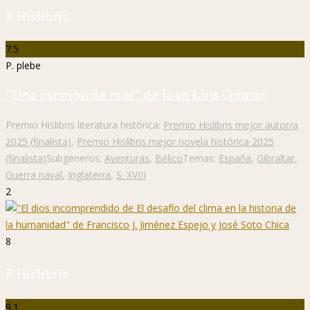
P. Hislibris
7.5
P. plebe
“Una canción de mar” de Juan Luis Gomar
Premio Hislibris literatura histórica:
Premio Hislibris mejor autor/a
2025 (finalista)
,
Premio Hislibris mejor novela histórica 2025
(finalista)
Subgéneros:
Aventuras
,
Bélico
Temas:
España
,
Gibraltar
,
Guerra naval
,
Inglaterra
,
S. XVIII
2
8
P. Hislibris
9.1