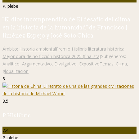
P. plebe
"El dios incomprendido de El desafío del clima
en la historia de la humanidad" de Francisco J.
Jiménez Espejo y José Soto Chica
Ámbito:
Historia ambiental
Premio Hislibris literatura histórica:
Mejor obra de no ficción histórica 2025 (finalista)
Subgéneros:
Analítico
,
Argumentativo
,
Divulgativo
,
Expositivo
Temas:
Clima
,
globalización
3
8.5
P. Hislibris
7.4
P. plebe