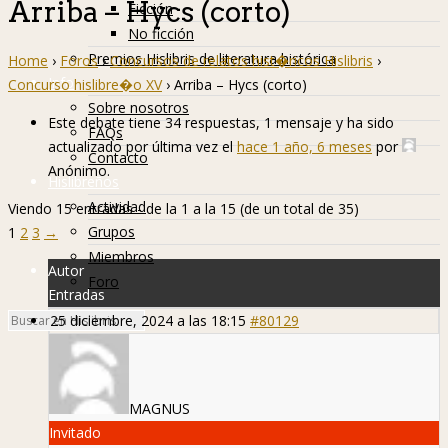
Arriba – Hycs (corto)
Ficción
No ficción
Premios Hislibris de literatura histórica
Home
›
Foros
›
Concursos de relatos hist�ricos Hislibris
›
Info
Concurso hislibre�o XV
›
Arriba – Hycs (corto)
Sobre nosotros
Este debate tiene 34 respuestas, 1 mensaje y ha sido
FAQs
actualizado por última vez el
hace 1 año, 6 meses
por
Contacto
Anónimo
.
Hislibreños
Actividad
Viendo 15 entradas - de la 1 a la 15 (de un total de 35)
Grupos
1
2
3
→
Miembros
Autor
Foro
Entradas
25 diciembre, 2024 a las 18:15
#80129
MAGNUS
Invitado