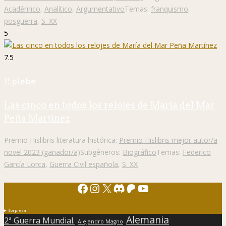
Académico
,
Analítico
,
Argumentativo
Temas:
franquismo
,
posguerra
,
S. XX
5
7.5
P. plebe
Las cinco en todos los relojes de María del Mar
Peña Martínez
Premio Hislibris literatura histórica:
Premio Hislibris mejor autor/a
novel 2023 (ganador/a)
Subgéneros:
Biográfico
Temas:
Federico
García Lorca
,
Guerra Civil española
,
S. XX
Facebook
Instagram
X
Discord
Patreon
YouTube
Sorpresa
Alemania
2ª Guerra Mundial.
Alejandro Magno