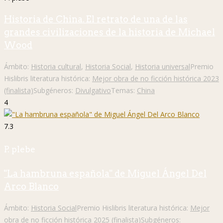
Historia de China. El retrato de una de las
grandes civilizaciones de la historia de Michael
Wood
Ámbito:
Historia cultural
,
Historia Social
,
Historia universal
Premio
Hislibris literatura histórica:
Mejor obra de no ficción histórica 2023
(finalista)
Subgéneros:
Divulgativo
Temas:
China
4
7.3
P. plebe
"La hambruna española" de Miguel Ángel Del
Arco Blanco
Ámbito:
Historia Social
Premio Hislibris literatura histórica:
Mejor
obra de no ficción histórica 2025 (finalista)
Subgéneros: