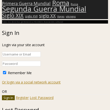
Roma
Primera Guerra Mundial
Rusia
Segunda Guerra Mundial
Siglo XIX
siglo XX
siglo XVI
Viajes
vikingos
Todos los derechos pertenecen a Hislibris Asociación cultural
Sign In
Login via your site account
Remember Me
Or login via a social network account
OR
Register
Lost Password
Lost Password