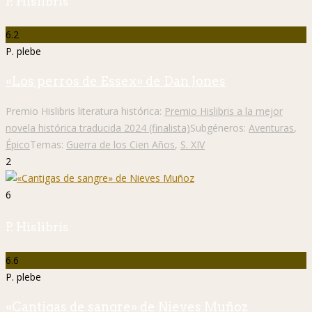
P. Hislibris
6.2
P. plebe
«Los perros de Essex» de Dan Jones
Premio Hislibris literatura histórica:
Premio Hislibris a la mejor
novela histórica traducida 2024 (finalista)
Subgéneros:
Aventuras
,
Épico
Temas:
Guerra de los Cien Años
,
S. XIV
2
6
P. Hislibris
6.6
P. plebe
«Cantigas de sangre» de Nieves Muñoz