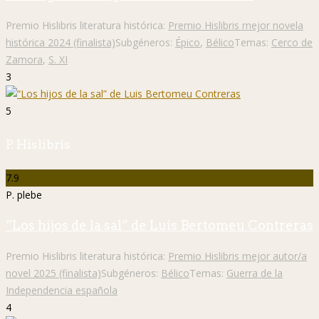
Premio Hislibris literatura histórica:
Premio Hislibris mejor novela
histórica 2024 (finalista)
Subgéneros:
Épico
,
Bélico
Temas:
Cerco de
Zamora
,
S. XI
3
5
P. Hislibris
7.9
P. plebe
“Los hijos de la sal” de Luis Bertomeu Contreras
Premio Hislibris literatura histórica:
Premio Hislibris mejor autor/a
novel 2025 (finalista)
Subgéneros:
Bélico
Temas:
Guerra de la
Independencia española
4