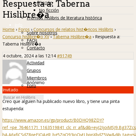
Respuesta a: Taberna
Ficción
No ficción
Hislibre�a
Premios Hislibris de literatura histórica
Info
Home
›
Foros
›
Concursos de relatos hist�ricos Hislibris
›
Sobre nosotros
Concurso hislibre�o XV
›
Taberna Hislibre�a
›
Respuesta a:
FAQs
Taberna Hislibre�a
Contacto
Hislibreños
4 octubre, 2024 a las 12:14
#91749
Actividad
Grupos
Miembros
Anónimo
Foro
Invitado
Creo que alguien ha publicado nuevo libro, y tiene una pinta
estupenda:
https://www.amazon.es/gp/product/B0DHQ98ZDY?
ref_=pe_76461171_1163519841_clc_rr_af&dib=eyJ2IjoiMSJ9.Bg37
hA.A6xfiCSdZ8qeFIOAgR_bg5ZqQ93ioOvtLbpnXbdZ5Vw&dib_tag=