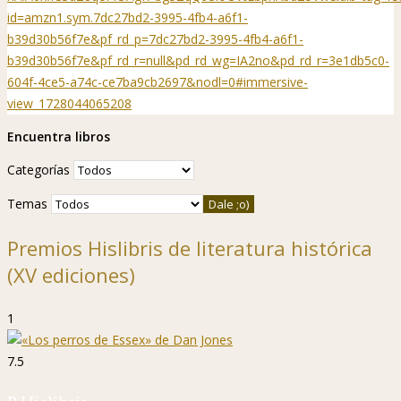
id=amzn1.sym.7dc27bd2-3995-4fb4-a6f1-
b39d30b56f7e&pf_rd_p=7dc27bd2-3995-4fb4-a6f1-
b39d30b56f7e&pf_rd_r=null&pd_rd_wg=IA2no&pd_rd_r=3e1db5c0-
604f-4ce5-a74c-ce7ba9cb2697&nodl=0#immersive-
view_1728044065208
Encuentra libros
Categorías
Temas
Premios Hislibris de literatura histórica
(XV ediciones)
1
7.5