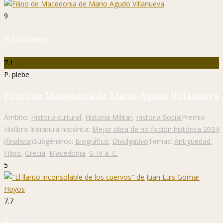
9
P. Hislibris
7.1
P. plebe
Filipo de Macedonia de Mario Agudo Villanueva
Ámbito:
Historia cultural
,
Historia Militar
,
Historia Social
Premio
Hislibris literatura histórica:
Mejor obra de no ficción histórica 2024
(finalista)
Subgéneros:
Biográfico
,
Divulgativo
Temas:
Antigüedad
,
Filipo
,
Grecia
,
Macedonia
,
S. IV a. C.
5
7.7