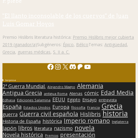
P. plebe
"El llanto inconsolable de los cuervos" de Juan
Luis Gomar Hoyos
Premio Hislibris literatura histórica:
Premio Hislibris mejor cubierta
2019 (ganador/a)
Subgéneros:
Épico
,
Bélico
Temas:
Antigüedad
,
Grecia
,
guerras médicas
,
S. II a. C.
Facebook
Instagram
X
Discord
Patreon
YouTube
Sorpresa
Alemania
2ª Guerra Mundial.
Alejandro Magno
Edad Media
Antigua Grecia
cómic
Atenas
antigua Roma
EEUU
Egipto
Ensayo
entrevista
Edhasa
Ediciones Salamina
Grecia
España
Europa
Estados Unidos
filosofía
Francia
historia
Guerra civil española
Hislibris
guerra
Imperio romano
histórica
Historia de España
Inglaterra
novela
libros
Japón
nazismo
literatura
presentación
Novela histórica
Premios