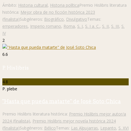
Ámbito:
Historia cultural
,
Historia política
Premio Hislibris literatura
histórica:
Mejor obra de no ficción histórica 2023
(finalista)
Subgéneros:
Biográfico
,
Divulgativo
Temas:
emperadores
,
Imperio romano
,
Roma
,
S. I
,
S. I a. C.
,
S. II
,
S. III
,
S.
IV
2
6.6
P. Hislibris
4.8
P. plebe
"Hasta que pueda matarte" de José Soto Chica
Premio Hislibris literatura histórica:
Premio Hislibris mejor autor/a
2024 (finalista)
,
Premio Hislibris mejor novela histórica 2024
(finalista)
Subgéneros:
Bélico
Temas:
Las Alpujarras
,
Lepanto
,
S. XVI