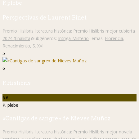
P. plebe
Perspectivas de Laurent Binet
Premio Hislibris literatura histórica:
Premio Hislibris mejor cubierta
2024 (finalista)
Subgéneros:
Intriga-Misterio
Temas:
Florencia
,
Renacimiento
,
S. XVI
5
6
P. Hislibris
6.6
P. plebe
«Cantigas de sangre» de Nieves Muñoz
Premio Hislibris literatura histórica:
Premio Hislibris mejor novela