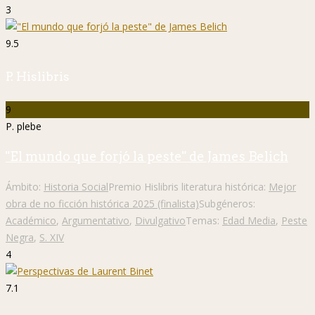
3
9.5
P. Hislibris
9
P. plebe
"El mundo que forjó la peste" de James Belich
Ámbito:
Historia Social
Premio Hislibris literatura histórica:
Mejor
obra de no ficción histórica 2025 (finalista)
Subgéneros:
Académico
,
Argumentativo
,
Divulgativo
Temas:
Edad Media
,
Peste
Negra
,
S. XIV
4
7.1