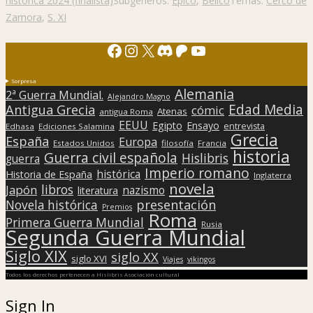
histórica 2024 (finalista)
Subgéneros:
Épico
,
Bélico
Temas:
Cerco de
Zamora
,
S. XI
Facebook
Instagram
X
Discord
Patreon
YouTube
Sorpresa
Alemania
2ª Guerra Mundial.
Alejandro Magno
Edad Media
Antigua Grecia
cómic
Atenas
antigua Roma
EEUU
Egipto
Ensayo
entrevista
Edhasa
Ediciones Salamina
Grecia
España
Europa
Estados Unidos
filosofía
Francia
historia
Guerra civil española
Hislibris
guerra
Imperio romano
histórica
Historia de España
Inglaterra
novela
libros
Japón
nazismo
literatura
presentación
Novela histórica
Premios
Roma
Primera Guerra Mundial
Rusia
Segunda Guerra Mundial
Siglo XIX
siglo XX
siglo XVI
Viajes
vikingos
Todos los derechos pertenecen a Hislibris Asociación cultural
Sign In