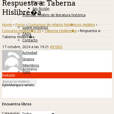
Respuesta a: Taberna
Ficción
No ficción
Hislibre�a
Premios Hislibris de literatura histórica
Info
Home
›
Foros
›
Concursos de relatos hist�ricos Hislibris
›
Sobre nosotros
Concurso hislibre�o XV
›
Taberna Hislibre�a
›
Respuesta a:
FAQs
Taberna Hislibre�a
Contacto
Hislibreños
17 octubre, 2024 a las 19:21
#91805
Actividad
Grupos
Miembros
Anónimo
Foro
Invitado
EyloMarquez wrote:
Encuentra libros
Categorías