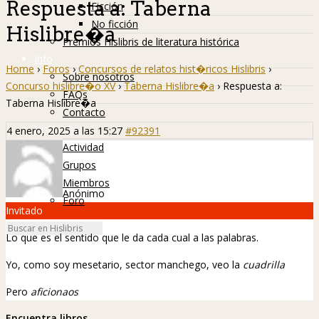
Respuesta a: Taberna
Ficción
No ficción
Hislibre�a
Premios Hislibris de literatura histórica
Info
Home
›
Foros
›
Concursos de relatos hist�ricos Hislibris
›
Sobre nosotros
Concurso hislibre�o XV
›
Taberna Hislibre�a
›
Respuesta a:
FAQs
Taberna Hislibre�a
Contacto
Hislibreños
4 enero, 2025 a las 15:27
#92391
Actividad
Grupos
Miembros
Anónimo
Foro
Invitado
Lo que es el sentido que le da cada cual a las palabras.
Yo, como soy mesetario, sector manchego, veo la
cuadrilla
Pero
aficionaos
Encuentra libros