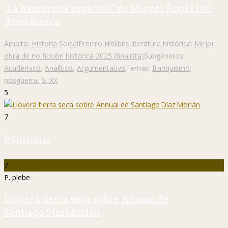
"La hambruna española" de Miguel Ángel Del
Arco Blanco
Ámbito:
Historia Social
Premio Hislibris literatura histórica:
Mejor
obra de no ficción histórica 2025 (finalista)
Subgéneros:
Académico
,
Analítico
,
Argumentativo
Temas:
franquismo
,
posguerra
,
S. XX
5
7
P. Hislibris
7
P. plebe
Lloverá tierra seca sobre Annual de
Santiago Díaz Morlán