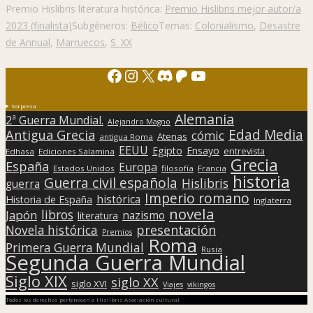
Premio Hislibris literatura histórica:
Premio Hislibris mejor autor/a
2023 (finalista)
Subgéneros:
Bélico
Temas:
Colonialismo
,
Desastre
de Annual
,
Marruecos
,
S. XX
Facebook
Instagram
X
Discord
Patreon
YouTube
Sorpresa
Alemania
2ª Guerra Mundial.
Alejandro Magno
Edad Media
Antigua Grecia
cómic
Atenas
antigua Roma
EEUU
Egipto
Ensayo
entrevista
Edhasa
Ediciones Salamina
Grecia
España
Europa
Estados Unidos
filosofía
Francia
historia
Guerra civil española
Hislibris
guerra
Imperio romano
histórica
Historia de España
Inglaterra
novela
libros
Japón
nazismo
literatura
presentación
Novela histórica
Premios
Roma
Primera Guerra Mundial
Rusia
Segunda Guerra Mundial
Siglo XIX
siglo XX
siglo XVI
Viajes
vikingos
Todos los derechos pertenecen a Hislibris Asociación cultural