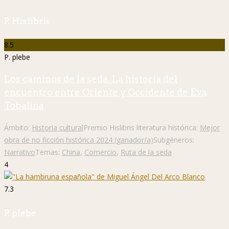
P. Hislibris
8.5
P. plebe
Los caminos de la seda. La historia del
encuentro entre Oriente y Occidente de Eva
Tobalina
Ámbito:
Historia cultural
Premio Hislibris literatura histórica:
Mejor
obra de no ficción histórica 2024 (ganador/a)
Subgéneros:
Narrativo
Temas:
China
,
Comercio
,
Ruta de la seda
4
7.3
P. plebe