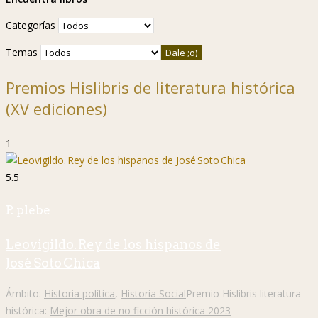
Categorías
Temas
Premios Hislibris de literatura histórica
(XV ediciones)
1
5.5
P. plebe
Leovigildo. Rey de los hispanos de
José Soto Chica
Ámbito:
Historia política
,
Historia Social
Premio Hislibris literatura
histórica:
Mejor obra de no ficción histórica 2023