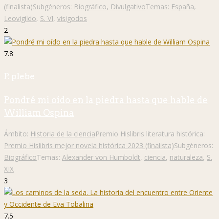
(finalista)
Subgéneros:
Biográfico
,
Divulgativo
Temas:
España
,
Leovigildo
,
S. VI
,
visigodos
2
7.8
P. plebe
Pondré mi oído en la piedra hasta que hable de
William Ospina
Ámbito:
Historia de la ciencia
Premio Hislibris literatura histórica:
Premio Hislibris mejor novela histórica 2023 (finalista)
Subgéneros:
Biográfico
Temas:
Alexander von Humboldt
,
ciencia
,
naturaleza
,
S.
XIX
3
7.5