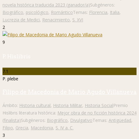
novela histórica traducida 2023 (ganador/a)
Subgéneros:
Biográfico
,
psicológico
,
Romántico
Temas:
Florencia
,
Italia
,
Lucrezia de Medici
,
Renacimiento
,
S. XVI
2
9
P. Hislibris
7.1
P. plebe
Filipo de Macedonia de Mario Agudo Villanueva
Ámbito:
Historia cultural
,
Historia Militar
,
Historia Social
Premio
Hislibris literatura histórica:
Mejor obra de no ficción histórica 2024
(finalista)
Subgéneros:
Biográfico
,
Divulgativo
Temas:
Antigüedad
,
Filipo
,
Grecia
,
Macedonia
,
S. IV a. C.
3