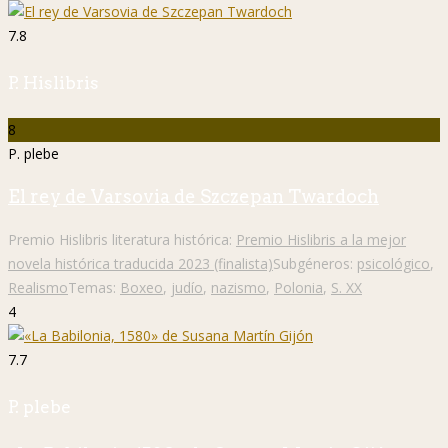
7.8
P. Hislibris
8
P. plebe
El rey de Varsovia de Szczepan Twardoch
Premio Hislibris literatura histórica:
Premio Hislibris a la mejor
novela histórica traducida 2023 (finalista)
Subgéneros:
psicológico
,
Realismo
Temas:
Boxeo
,
judío
,
nazismo
,
Polonia
,
S. XX
4
7.7
P. plebe