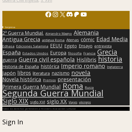
Guerra Civil inglesa
,
S. XVII
Facebook
Instagram
X
Discord
Patreon
YouTube
Sorpresa
Alemania
2ª Guerra Mundial.
Alejandro Magno
Edad Media
Antigua Grecia
cómic
Atenas
antigua Roma
EEUU
Egipto
Ensayo
entrevista
Edhasa
Ediciones Salamina
Grecia
España
Europa
Estados Unidos
filosofía
Francia
historia
Guerra civil española
Hislibris
guerra
Imperio romano
histórica
Historia de España
Inglaterra
novela
libros
Japón
nazismo
literatura
presentación
Novela histórica
Premios
Roma
Primera Guerra Mundial
Rusia
Segunda Guerra Mundial
Siglo XIX
siglo XX
siglo XVI
Viajes
vikingos
Todos los derechos pertenecen a Hislibris Asociación cultural
Sign In