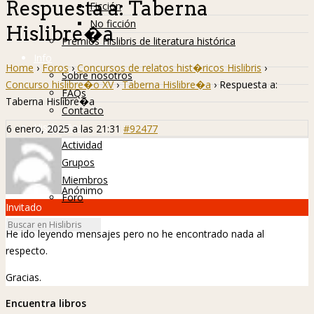
Respuesta a: Taberna
Ficción
No ficción
Hislibre�a
Premios Hislibris de literatura histórica
Info
Home
›
Foros
›
Concursos de relatos hist�ricos Hislibris
›
Sobre nosotros
Concurso hislibre�o XV
›
Taberna Hislibre�a
›
Respuesta a:
FAQs
Taberna Hislibre�a
Contacto
Hislibreños
6 enero, 2025 a las 21:31
#92477
Actividad
Grupos
Miembros
Anónimo
Foro
Invitado
He ido leyendo mensajes pero no he encontrado nada al
respecto.
Gracias.
Encuentra libros