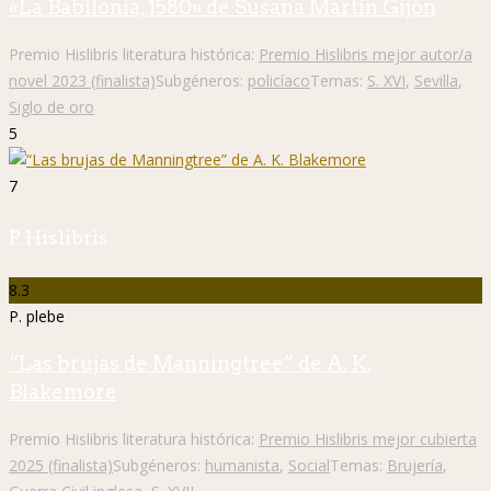
«La Babilonia, 1580» de Susana Martín Gijón
Premio Hislibris literatura histórica:
Premio Hislibris mejor autor/a
novel 2023 (finalista)
Subgéneros:
policíaco
Temas:
S. XVI
,
Sevilla
,
Siglo de oro
5
7
P. Hislibris
8.3
P. plebe
“Las brujas de Manningtree” de A. K.
Blakemore
Premio Hislibris literatura histórica:
Premio Hislibris mejor cubierta
2025 (finalista)
Subgéneros:
humanista
,
Social
Temas:
Brujería
,