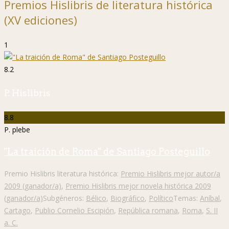
Premios Hislibris de literatura histórica
(XV ediciones)
1
8.2
P. Hislibris
8.8
P. plebe
"La traición de Roma" de Santiago Posteguillo
Premio Hislibris literatura histórica:
Premio Hislibris mejor autor/a
2009 (ganador/a)
,
Premio Hislibris mejor novela histórica 2009
(ganador/a)
Subgéneros:
Bélico
,
Biográfico
,
Político
Temas:
Aníbal
,
Cartago
,
Publio Cornelio Escipión
,
República romana
,
Roma
,
S. II
a. C.