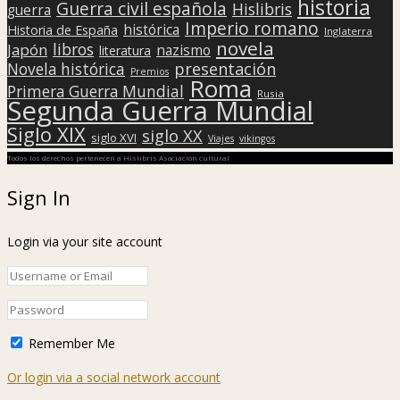
historia
Guerra civil española
Hislibris
guerra
Imperio romano
histórica
Historia de España
Inglaterra
novela
libros
Japón
nazismo
literatura
presentación
Novela histórica
Premios
Roma
Primera Guerra Mundial
Rusia
Segunda Guerra Mundial
Siglo XIX
siglo XX
siglo XVI
Viajes
vikingos
Todos los derechos pertenecen a Hislibris Asociación cultural
Sign In
Login via your site account
Remember Me
Or login via a social network account