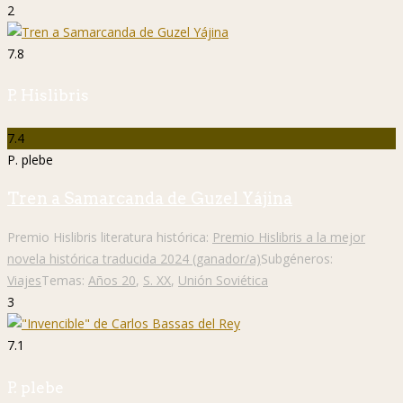
2
7.8
P. Hislibris
7.4
P. plebe
Tren a Samarcanda de Guzel Yájina
Premio Hislibris literatura histórica:
Premio Hislibris a la mejor
novela histórica traducida 2024 (ganador/a)
Subgéneros:
Viajes
Temas:
Años 20
,
S. XX
,
Unión Soviética
3
7.1
P. plebe