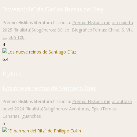
"Invencible" de Carlos Bassas del Rey
Premio Hislibris literatura histórica:
Premio Hislibris mejor cubierta
2025 (finalista)
Subgéneros:
Bélico
,
Biográfico
Temas:
China
,
S. VI a.
C.
,
Sun Tzu
4
6.4
P. plebe
Los nueve reinos de Santiago Díaz
Premio Hislibris literatura histórica:
Premio Hislibris mejor autor/a
novel 2024 (finalista)
Subgéneros:
Aventuras
,
Épico
Temas:
Canarias
,
guanches
5