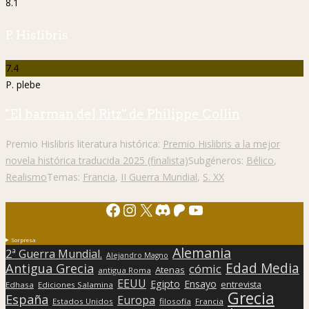
8.1
P. Hislibris
7.4
P. plebe
"El barman del Ritz" de Philippe Collin
Premio Hislibris literatura histórica:
Premio Hislibris a la mejor
novela histórica traducida 2025 (finalista)
Subgéneros:
Bélico
,
Realismo
Temas:
Francia
,
II Guerra Mundial
,
S. XX
Facebook
Instagram
X
Discord
Patreon
YouTube
Sorpresa
Alemania
2ª Guerra Mundial.
Alejandro Magno
Edad Media
Antigua Grecia
cómic
Atenas
antigua Roma
EEUU
Egipto
Ensayo
entrevista
Edhasa
Ediciones Salamina
Grecia
España
Europa
Estados Unidos
filosofía
Francia