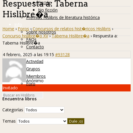
Respuesta a: Taberna
Ficción
No ficción
Hislibre�a
Premios Hislibris de literatura histórica
Info
Home
›
Foros
›
Concursos de relatos hist�ricos Hislibris
›
Sobre nosotros
Concurso hislibre�o XV
›
Taberna Hislibre�a
›
Respuesta a:
FAQs
Taberna Hislibre�a
Contacto
Hislibreños
4 febrero, 2025 a las 19:15
#93128
Actividad
Grupos
Miembros
Anónimo
Foro
Invitado
Encuentra libros
Categorías
Temas