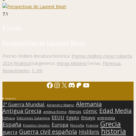
7.1
P. plebe
Perspectivas de Laurent Binet
Premio Hislibris literatura histórica:
Premio Hislibris mejor cubierta
2024 (finalista)
Subgéneros:
Intriga-Misterio
Temas:
Florencia
,
Renacimiento
,
S. XVI
Facebook
Instagram
X
Discord
Patreon
YouTube
Sorpresa
Alemania
2ª Guerra Mundial.
Alejandro Magno
Edad Media
Antigua Grecia
cómic
Atenas
antigua Roma
EEUU
Egipto
Ensayo
entrevista
Edhasa
Ediciones Salamina
Grecia
España
Europa
Estados Unidos
filosofía
Francia
historia
Guerra civil española
Hislibris
guerra