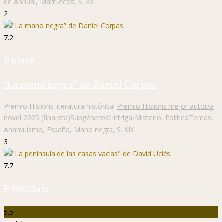
de Annual
,
Marruecos
,
S. XX
2
7.2
P. plebe
"La mano negra” de Daniel Corpas
Premio Hislibris literatura histórica:
Premio Hislibris mejor autor/a
novel 2025 (finalista)
Subgéneros:
Intriga-Misterio
,
Político
Temas:
Anarquismo
,
España
,
Mano negra
,
S. XIX
3
7.7
P. Hislibris
5.5