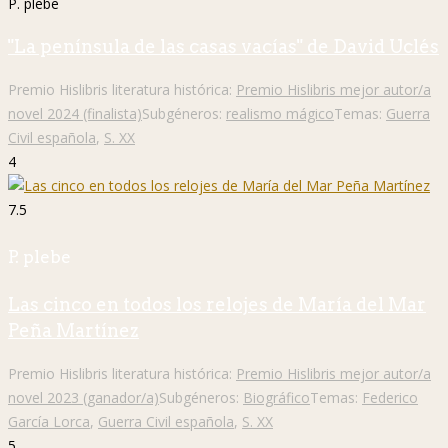
P. plebe
"La península de las casas vacías" de David Uclés
Premio Hislibris literatura histórica:
Premio Hislibris mejor autor/a
novel 2024 (finalista)
Subgéneros:
realismo mágico
Temas:
Guerra
Civil española
,
S. XX
4
7.5
P. plebe
Las cinco en todos los relojes de María del Mar
Peña Martínez
Premio Hislibris literatura histórica:
Premio Hislibris mejor autor/a
novel 2023 (ganador/a)
Subgéneros:
Biográfico
Temas:
Federico
García Lorca
,
Guerra Civil española
,
S. XX
5