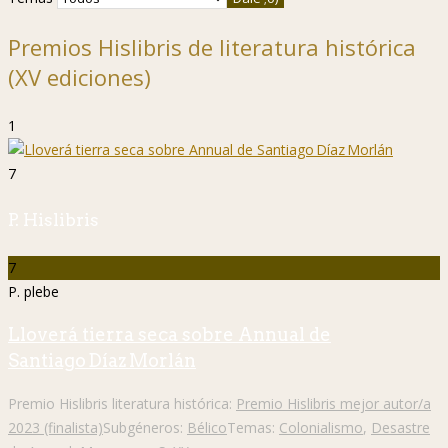
Premios Hislibris de literatura histórica
(XV ediciones)
1
7
P. Hislibris
7
P. plebe
Lloverá tierra seca sobre Annual de
Santiago Díaz Morlán
Premio Hislibris literatura histórica:
Premio Hislibris mejor autor/a
2023 (finalista)
Subgéneros:
Bélico
Temas:
Colonialismo
,
Desastre