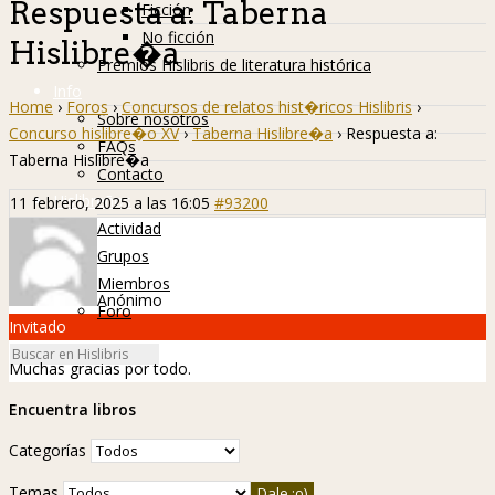
Respuesta a: Taberna
Ficción
No ficción
Hislibre�a
Premios Hislibris de literatura histórica
Info
Home
›
Foros
›
Concursos de relatos hist�ricos Hislibris
›
Sobre nosotros
Concurso hislibre�o XV
›
Taberna Hislibre�a
›
Respuesta a:
FAQs
Taberna Hislibre�a
Contacto
Hislibreños
11 febrero, 2025 a las 16:05
#93200
Actividad
Grupos
Miembros
Anónimo
Foro
Invitado
Muchas gracias por todo.
Encuentra libros
Categorías
Temas