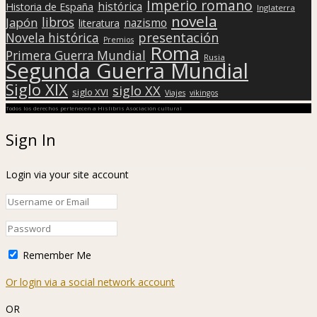
Imperio romano
histórica
Historia de España
Inglaterra
novela
libros
Japón
nazismo
literatura
presentación
Novela histórica
Premios
Roma
Primera Guerra Mundial
Rusia
Segunda Guerra Mundial
Siglo XIX
siglo XX
siglo XVI
Viajes
vikingos
Todos los derechos pertenecen a Hislibris Asociación cultural
Sign In
Login via your site account
Remember Me
Or login via a social network account
OR