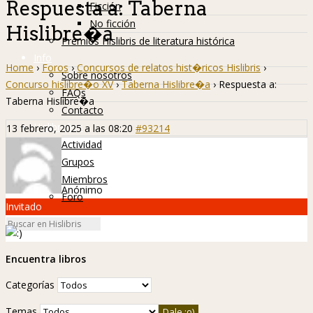
Respuesta a: Taberna
Ficción
No ficción
Hislibre�a
Premios Hislibris de literatura histórica
Info
Home
›
Foros
›
Concursos de relatos hist�ricos Hislibris
›
Sobre nosotros
Concurso hislibre�o XV
›
Taberna Hislibre�a
›
Respuesta a:
FAQs
Taberna Hislibre�a
Contacto
Hislibreños
13 febrero, 2025 a las 08:20
#93214
Actividad
Grupos
Miembros
Anónimo
Foro
Invitado
Encuentra libros
Categorías
Temas