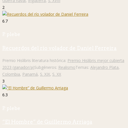
Guerra naval
,
Inglaterra
,
S. XVIII
2
6.7
P. plebe
Recuerdos del río volador de Daniel Ferreira
Premio Hislibris literatura histórica:
Premio Hislibris mejor cubierta
2023 (ganador/a)
Subgéneros:
Realismo
Temas:
Alejandro Plata
,
Colombia
,
Panamá
,
S. XIX
,
S. XX
3
6.3
P. plebe
“El Hombre” de Guillermo Arriaga