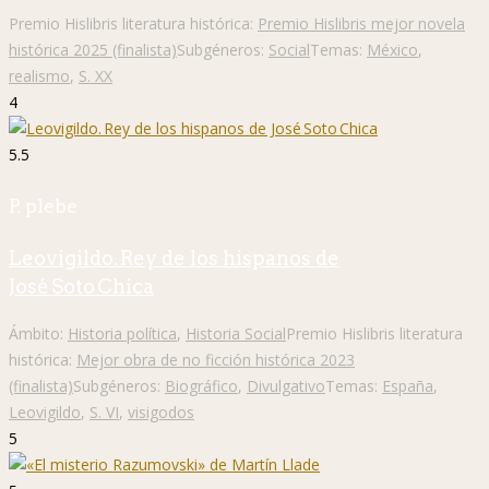
Premio Hislibris literatura histórica:
Premio Hislibris mejor novela
histórica 2025 (finalista)
Subgéneros:
Social
Temas:
México
,
realismo
,
S. XX
4
5.5
P. plebe
Leovigildo. Rey de los hispanos de
José Soto Chica
Ámbito:
Historia política
,
Historia Social
Premio Hislibris literatura
histórica:
Mejor obra de no ficción histórica 2023
(finalista)
Subgéneros:
Biográfico
,
Divulgativo
Temas:
España
,
Leovigildo
,
S. VI
,
visigodos
5