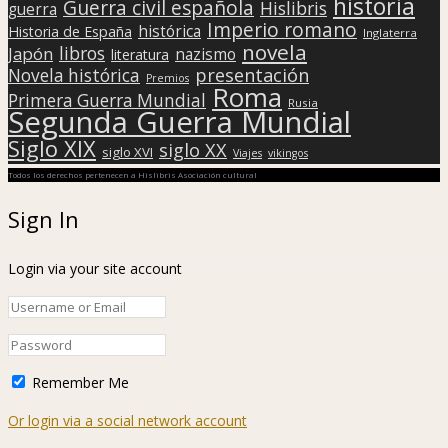
historia
Guerra civil española
Hislibris
guerra
Imperio romano
histórica
Historia de España
Inglaterra
novela
libros
Japón
nazismo
literatura
presentación
Novela histórica
Premios
Roma
Primera Guerra Mundial
Rusia
Segunda Guerra Mundial
Siglo XIX
siglo XX
siglo XVI
Viajes
vikingos
Todos los derechos pertenecen a Hislibris Asociación cultural
Sign In
Login via your site account
Remember Me
Or login via a social network account