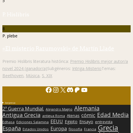
5
P. Hislibris
8
P. plebe
«El misterio Razumovski» de Martín Llade
Premio Hislibris literatura histórica:
Premio Hislibris mejor autor/a
novel 2024 (ganador/a)
Subgéneros:
Intriga-Misterio
Temas:
Beethoven
,
Música
,
S. XIX
Facebook
Instagram
X
Discord
Patreon
YouTube
Sorpresa
Alemania
2ª Guerra Mundial.
Alejandro Magno
Edad Media
Antigua Grecia
cómic
Atenas
antigua Roma
EEUU
Egipto
Ensayo
entrevista
Edhasa
Ediciones Salamina
Grecia
España
Europa
Estados Unidos
filosofía
Francia