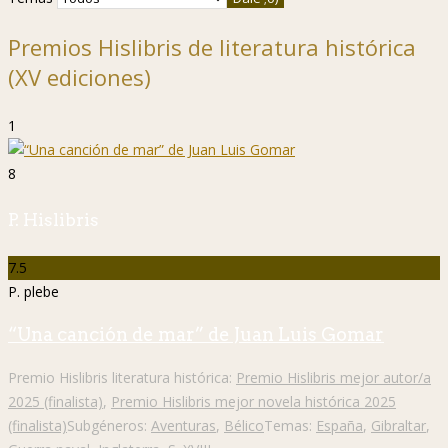
Premios Hislibris de literatura histórica
(XV ediciones)
1
8
P. Hislibris
7.5
P. plebe
“Una canción de mar” de Juan Luis Gomar
Premio Hislibris literatura histórica:
Premio Hislibris mejor autor/a
2025 (finalista)
,
Premio Hislibris mejor novela histórica 2025
(finalista)
Subgéneros:
Aventuras
,
Bélico
Temas:
España
,
Gibraltar
,