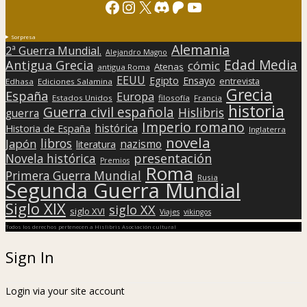
Facebook
Instagram
X
Discord
Patreon
YouTube
Sorpresa
Alemania
2ª Guerra Mundial.
Alejandro Magno
Edad Media
Antigua Grecia
cómic
Atenas
antigua Roma
EEUU
Egipto
Ensayo
entrevista
Edhasa
Ediciones Salamina
Grecia
España
Europa
Estados Unidos
filosofía
Francia
historia
Guerra civil española
Hislibris
guerra
Imperio romano
histórica
Historia de España
Inglaterra
novela
libros
Japón
nazismo
literatura
presentación
Novela histórica
Premios
Roma
Primera Guerra Mundial
Rusia
Segunda Guerra Mundial
Siglo XIX
siglo XX
siglo XVI
Viajes
vikingos
Todos los derechos pertenecen a Hislibris Asociación cultural
Sign In
Login via your site account