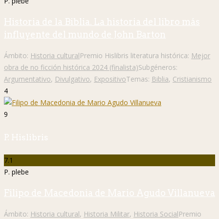
P. plebe
Historia de la Biblia. La historia del libro más
influyente del mundo de John Barton
Ámbito:
Historia cultural
Premio Hislibris literatura histórica:
Mejor
obra de no ficción histórica 2024 (finalista)
Subgéneros:
Argumentativo
,
Divulgativo
,
Expositivo
Temas:
Biblia
,
Cristianismo
4
9
P. Hislibris
7.1
P. plebe
Filipo de Macedonia de Mario Agudo Villanueva
Ámbito:
Historia cultural
,
Historia Militar
,
Historia Social
Premio