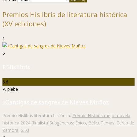
Premios Hislibris de literatura histórica
(XV ediciones)
1
6
P. Hislibris
6.6
P. plebe
«Cantigas de sangre» de Nieves Muñoz
Premio Hislibris literatura histórica:
Premio Hislibris mejor novela
histórica 2024 (finalista)
Subgéneros:
Épico
,
Bélico
Temas:
Cerco de
Zamora
,
S. XI