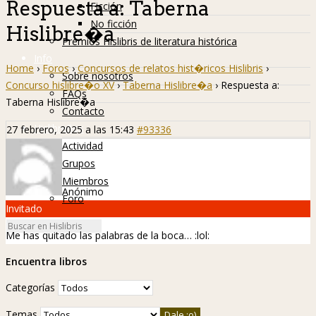
Respuesta a: Taberna
Ficción
No ficción
Hislibre�a
Premios Hislibris de literatura histórica
Info
Home
›
Foros
›
Concursos de relatos hist�ricos Hislibris
›
Sobre nosotros
Concurso hislibre�o XV
›
Taberna Hislibre�a
›
Respuesta a:
FAQs
Taberna Hislibre�a
Contacto
Hislibreños
27 febrero, 2025 a las 15:43
#93336
Actividad
Grupos
Miembros
Anónimo
Foro
Invitado
Me has quitado las palabras de la boca…
:lol:
Encuentra libros
Categorías
Temas