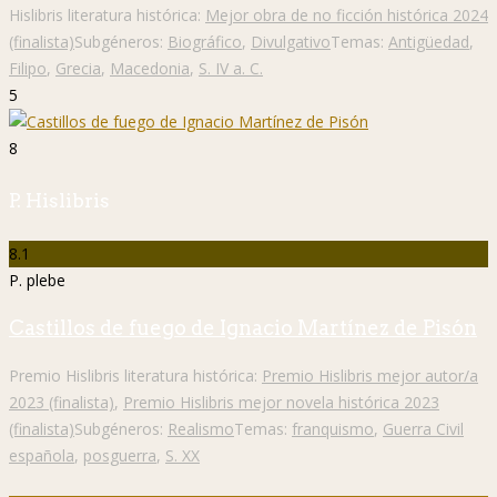
Hislibris literatura histórica:
Mejor obra de no ficción histórica 2024
(finalista)
Subgéneros:
Biográfico
,
Divulgativo
Temas:
Antigüedad
,
Filipo
,
Grecia
,
Macedonia
,
S. IV a. C.
5
8
P. Hislibris
8.1
P. plebe
Castillos de fuego de Ignacio Martínez de Pisón
Premio Hislibris literatura histórica:
Premio Hislibris mejor autor/a
2023 (finalista)
,
Premio Hislibris mejor novela histórica 2023
(finalista)
Subgéneros:
Realismo
Temas:
franquismo
,
Guerra Civil
española
,
posguerra
,
S. XX