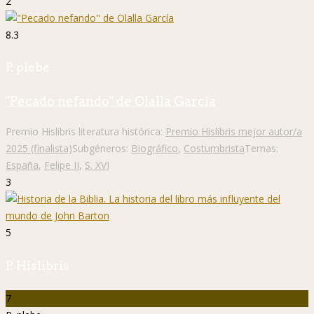
2
8.3
P. plebe
"Pecado nefando" de Olalla García
Premio Hislibris literatura histórica:
Premio Hislibris mejor autor/a
2025 (finalista)
Subgéneros:
Biográfico
,
Costumbrista
Temas:
España
,
Felipe II
,
S. XVI
3
5
P. Hislibris
7