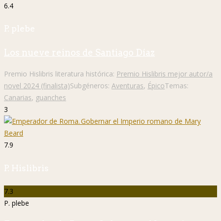
6.4
P. plebe
Los nueve reinos de Santiago Díaz
Premio Hislibris literatura histórica:
Premio Hislibris mejor autor/a
novel 2024 (finalista)
Subgéneros:
Aventuras
,
Épico
Temas:
Canarias
,
guanches
3
7.9
P. Hislibris
7.3
P. plebe