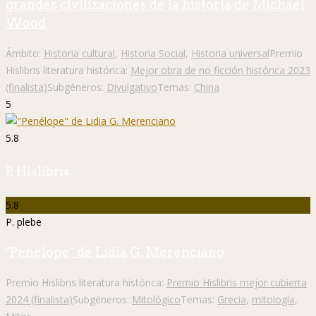
grandes civilizaciones de la historia de Michael
Wood
Ámbito:
Historia cultural
,
Historia Social
,
Historia universal
Premio
Hislibris literatura histórica:
Mejor obra de no ficción histórica 2023
(finalista)
Subgéneros:
Divulgativo
Temas:
China
5
5.8
P. Hislibris
5.8
P. plebe
"Penélope" de Lidia G. Merenciano
Premio Hislibris literatura histórica:
Premio Hislibris mejor cubierta
2024 (finalista)
Subgéneros:
Mitológico
Temas:
Grecia
,
mitología
,