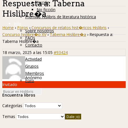
Respuesta a: Taberna
Ficción
No ficción
Hislibre�a
Premios Hislibris de literatura histórica
Info
Home
›
Foros
›
Concursos de relatos hist�ricos Hislibris
›
Sobre nosotros
Concurso hislibre�o XV
›
Taberna Hislibre�a
›
Respuesta a:
FAQs
Taberna Hislibre�a
Contacto
Hislibreños
18 marzo, 2025 a las 15:05
#93424
Actividad
Grupos
Miembros
Anónimo
Foro
Invitado
Encuentra libros
Categorías
Temas