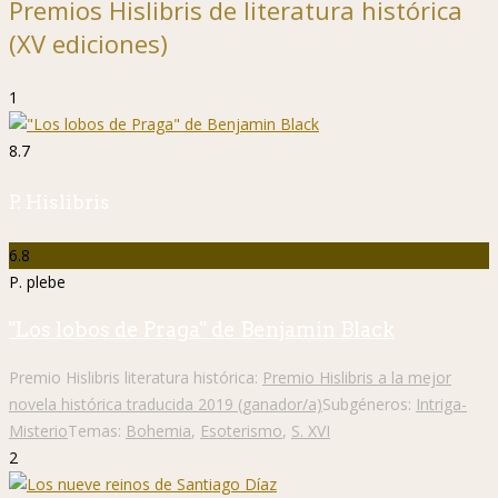
Premios Hislibris de literatura histórica
(XV ediciones)
1
8.7
P. Hislibris
6.8
P. plebe
"Los lobos de Praga" de Benjamin Black
Premio Hislibris literatura histórica:
Premio Hislibris a la mejor
novela histórica traducida 2019 (ganador/a)
Subgéneros:
Intriga-
Misterio
Temas:
Bohemia
,
Esoterismo
,
S. XVI
2