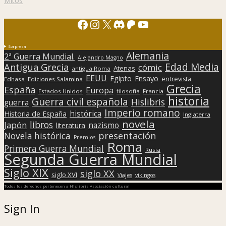
Mitos
Facebook
Instagram
X
Discord
Patreon
YouTube
Sorpresa
Alemania
2ª Guerra Mundial.
Alejandro Magno
Edad Media
Antigua Grecia
cómic
Atenas
antigua Roma
EEUU
Egipto
Ensayo
entrevista
Edhasa
Ediciones Salamina
Grecia
España
Europa
Estados Unidos
filosofía
Francia
historia
Guerra civil española
Hislibris
guerra
Imperio romano
histórica
Historia de España
Inglaterra
novela
libros
Japón
nazismo
literatura
presentación
Novela histórica
Premios
Roma
Primera Guerra Mundial
Rusia
Segunda Guerra Mundial
Siglo XIX
siglo XX
siglo XVI
Viajes
vikingos
Todos los derechos pertenecen a Hislibris Asociación cultural
Sign In