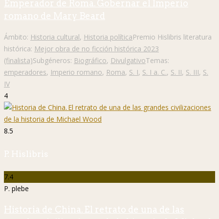
Emperador de Roma. Gobernar el Imperio
romano de Mary Beard
Ámbito:
Historia cultural
,
Historia política
Premio Hislibris literatura
histórica:
Mejor obra de no ficción histórica 2023
(finalista)
Subgéneros:
Biográfico
,
Divulgativo
Temas:
emperadores
,
Imperio romano
,
Roma
,
S. I
,
S. I a. C.
,
S. II
,
S. III
,
S.
IV
4
8.5
P. Hislibris
7.4
P. plebe
Historia de China. El retrato de una de las