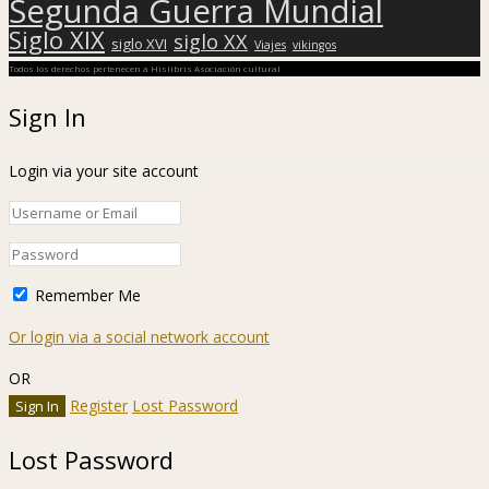
Segunda Guerra Mundial
Siglo XIX
siglo XX
siglo XVI
Viajes
vikingos
Todos los derechos pertenecen a Hislibris Asociación cultural
Sign In
Login via your site account
Remember Me
Or login via a social network account
OR
Register
Lost Password
Lost Password