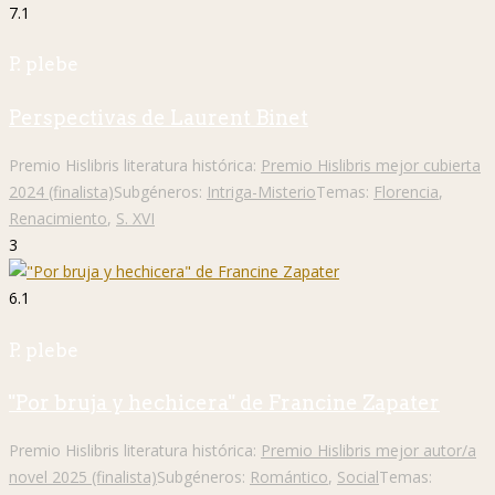
7.1
P. plebe
Perspectivas de Laurent Binet
Premio Hislibris literatura histórica:
Premio Hislibris mejor cubierta
2024 (finalista)
Subgéneros:
Intriga-Misterio
Temas:
Florencia
,
Renacimiento
,
S. XVI
3
6.1
P. plebe
"Por bruja y hechicera" de Francine Zapater
Premio Hislibris literatura histórica:
Premio Hislibris mejor autor/a
novel 2025 (finalista)
Subgéneros:
Romántico
,
Social
Temas: