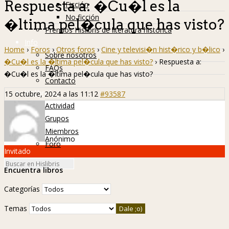
Respuesta a: �Cu�l es la
Ficción
No ficción
�ltima pel�cula que has visto?
Premios Hislibris de literatura histórica
Info
Home
›
Foros
›
Otros foros
›
Cine y televisi�n hist�rico y b�lico
›
Sobre nosotros
�Cu�l es la �ltima pel�cula que has visto?
›
Respuesta a:
FAQs
�Cu�l es la �ltima pel�cula que has visto?
Contacto
Hislibreños
15 octubre, 2024 a las 11:12
#93587
Actividad
Grupos
Miembros
Anónimo
Foro
Invitado
Encuentra libros
Categorías
Temas