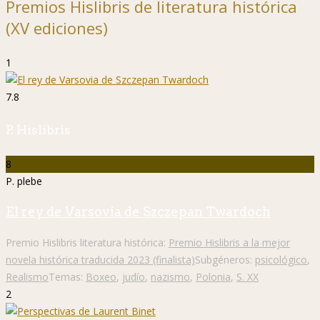
Premios Hislibris de literatura histórica
(XV ediciones)
1
7.8
P. Hislibris
8
P. plebe
El rey de Varsovia de Szczepan Twardoch
Premio Hislibris literatura histórica:
Premio Hislibris a la mejor
novela histórica traducida 2023 (finalista)
Subgéneros:
psicológico
,
Realismo
Temas:
Boxeo
,
judío
,
nazismo
,
Polonia
,
S. XX
2