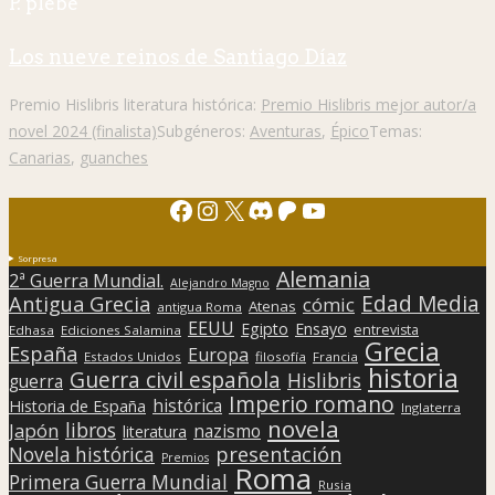
P. plebe
Los nueve reinos de Santiago Díaz
Premio Hislibris literatura histórica:
Premio Hislibris mejor autor/a
novel 2024 (finalista)
Subgéneros:
Aventuras
,
Épico
Temas:
Canarias
,
guanches
Facebook
Instagram
X
Discord
Patreon
YouTube
Sorpresa
Alemania
2ª Guerra Mundial.
Alejandro Magno
Edad Media
Antigua Grecia
cómic
Atenas
antigua Roma
EEUU
Egipto
Ensayo
entrevista
Edhasa
Ediciones Salamina
Grecia
España
Europa
Estados Unidos
filosofía
Francia
historia
Guerra civil española
Hislibris
guerra
Imperio romano
histórica
Historia de España
Inglaterra
novela
libros
Japón
nazismo
literatura
presentación
Novela histórica
Premios
Roma
Primera Guerra Mundial
Rusia