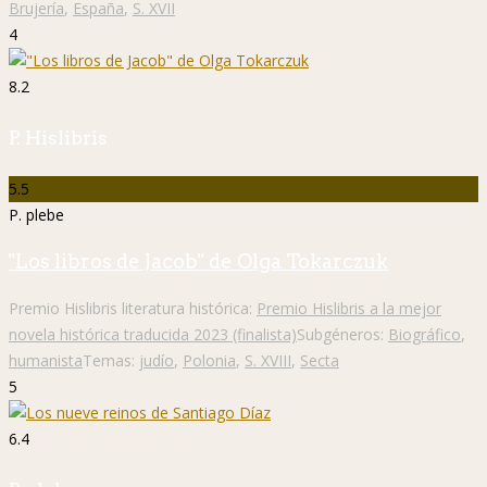
Brujería
,
España
,
S. XVII
4
8.2
P. Hislibris
5.5
P. plebe
"Los libros de Jacob" de Olga Tokarczuk
Premio Hislibris literatura histórica:
Premio Hislibris a la mejor
novela histórica traducida 2023 (finalista)
Subgéneros:
Biográfico
,
humanista
Temas:
judío
,
Polonia
,
S. XVIII
,
Secta
5
6.4