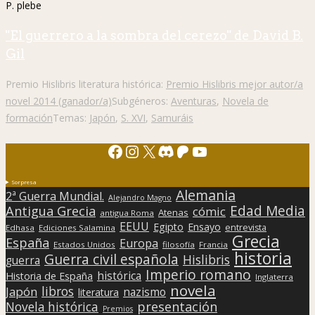
P. plebe
"El guerrero a la sombra del cerezo" de David B.
Gil
Premio Hislibris literatura histórica:
Premio Hislibris mejor autor/a
novel 2014 (ganador/a)
Subgéneros:
Aventuras
,
Novela de
formación
Temas:
Japón
,
S. XVI
,
Samuráis
Facebook
Instagram
X
Discord
Patreon
YouTube
Sorpresa
Alemania
2ª Guerra Mundial.
Alejandro Magno
Edad Media
Antigua Grecia
cómic
Atenas
antigua Roma
EEUU
Egipto
Ensayo
entrevista
Edhasa
Ediciones Salamina
Grecia
España
Europa
Estados Unidos
filosofía
Francia
historia
Guerra civil española
Hislibris
guerra
Imperio romano
histórica
Historia de España
Inglaterra
novela
libros
Japón
nazismo
literatura
presentación
Novela histórica
Premios