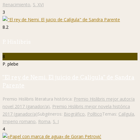
Renacimiento
,
S. XVI
3
8.2
P. Hislibris
8
P. plebe
"El rey de Nemi. El juicio de Calígula" de Sandra
Parente
Premio Hislibris literatura histórica:
Premio Hislibris mejor autor/a
novel 2017 (ganador/a)
,
Premio Hislibris mejor novela histórica
2017 (ganador/a)
Subgéneros:
Biográfico
,
Político
Temas:
Calígula
,
Imperio romano
,
Roma
,
S. I
4