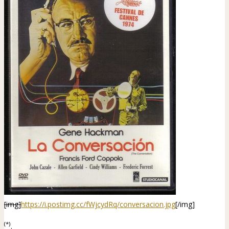
[img]
https://i.postimg.cc/fWjcydRq/conversacion.jpg
[/img]
(*)
.