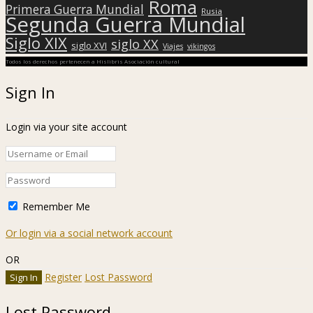
Roma
Primera Guerra Mundial
Rusia
Segunda Guerra Mundial
Siglo XIX
siglo XX
siglo XVI
Viajes
vikingos
Todos los derechos pertenecen a Hislibris Asociación cultural
Sign In
Login via your site account
Remember Me
Or login via a social network account
OR
Register
Lost Password
Lost Password