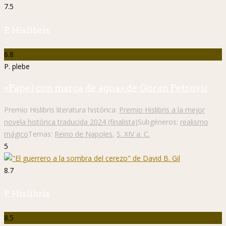
7.5
P. Hislibris
6.8
P. plebe
«Papel con marca de agua» de Goran Petrović
Premio Hislibris literatura histórica:
Premio Hislibris a la mejor
novela histórica traducida 2024 (finalista)
Subgéneros:
realismo
mágico
Temas:
Reino de Napoles
,
S. XIV a. C.
5
8.7
P. Hislibris
8.5