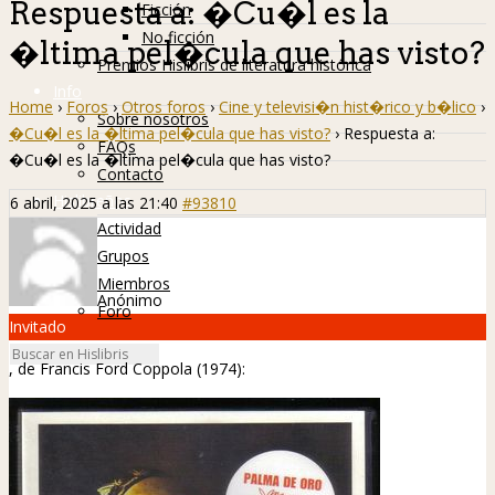
Respuesta a: �Cu�l es la
Ficción
No ficción
�ltima pel�cula que has visto?
Premios Hislibris de literatura histórica
Info
Home
›
Foros
›
Otros foros
›
Cine y televisi�n hist�rico y b�lico
›
Sobre nosotros
�Cu�l es la �ltima pel�cula que has visto?
›
Respuesta a:
FAQs
�Cu�l es la �ltima pel�cula que has visto?
Contacto
Hislibreños
6 abril, 2025 a las 21:40
#93810
Actividad
Grupos
Miembros
Anónimo
Foro
Invitado
, de Francis Ford Coppola (1974):