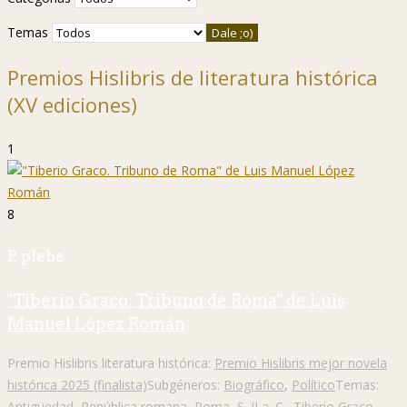
Temas
Premios Hislibris de literatura histórica
(XV ediciones)
1
8
P. plebe
"Tiberio Graco. Tribuno de Roma" de Luis
Manuel López Román
Premio Hislibris literatura histórica:
Premio Hislibris mejor novela
histórica 2025 (finalista)
Subgéneros:
Biográfico
,
Político
Temas:
Antigüedad
,
República romana
,
Roma
,
S. II a. C.
,
Tiberio Graco