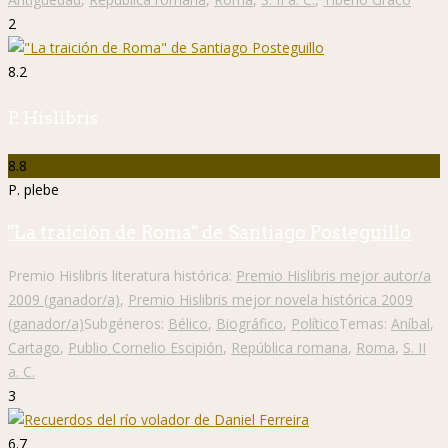
2
8.2
P. Hislibris
8.8
P. plebe
"La traición de Roma" de Santiago Posteguillo
Premio Hislibris literatura histórica:
Premio Hislibris mejor autor/a
2009 (ganador/a)
,
Premio Hislibris mejor novela histórica 2009
(ganador/a)
Subgéneros:
Bélico
,
Biográfico
,
Político
Temas:
Aníbal
,
Cartago
,
Publio Cornelio Escipión
,
República romana
,
Roma
,
S. II
a. C.
3
6.7