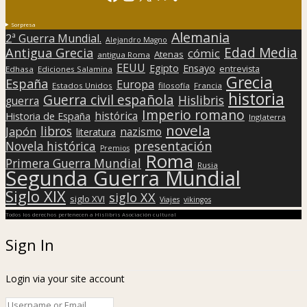
Sorpresa
Alemania
2ª Guerra Mundial.
Alejandro Magno
Edad Media
Antigua Grecia
cómic
Atenas
antigua Roma
EEUU
Egipto
Ensayo
entrevista
Edhasa
Ediciones Salamina
Grecia
España
Europa
Estados Unidos
filosofía
Francia
historia
Guerra civil española
Hislibris
guerra
Imperio romano
histórica
Historia de España
Inglaterra
novela
libros
Japón
nazismo
literatura
presentación
Novela histórica
Premios
Roma
Primera Guerra Mundial
Rusia
Segunda Guerra Mundial
Siglo XIX
siglo XX
siglo XVI
Viajes
vikingos
Todos los derechos pertenecen a Hislibris Asociación cultural
Sign In
Login via your site account