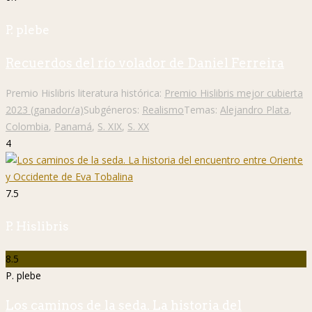
P. plebe
Recuerdos del río volador de Daniel Ferreira
Premio Hislibris literatura histórica:
Premio Hislibris mejor cubierta
2023 (ganador/a)
Subgéneros:
Realismo
Temas:
Alejandro Plata
,
Colombia
,
Panamá
,
S. XIX
,
S. XX
4
7.5
P. Hislibris
8.5
P. plebe
Los caminos de la seda. La historia del