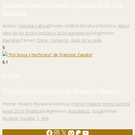
encuentro entre Oriente y Occidente de Eva
Tobalina
Ámbito:
Historia cultural
Premio Hislibris literatura histórica:
Mejor
obra de no ficción histórica 2024 (ganador/a)
Subgéneros:
Narrativo
Temas:
China
,
Comercio
,
Ruta de la seda
5
6.1
P. plebe
"Por bruja y hechicera" de Francine Zapater
Premio Hislibris literatura histórica:
Premio Hislibris mejor autor/a
novel 2025 (finalista)
Subgéneros:
Romántico
,
Social
Temas:
Brujería
,
España
,
S. XVII
Facebook
Instagram
X
Discord
Patreon
YouTube