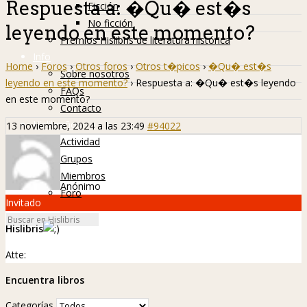
Respuesta a: �Qu� est�s
Ficción
No ficción
leyendo en este momento?
Premios Hislibris de literatura histórica
Info
Home
›
Foros
›
Otros foros
›
Otros t�picos
›
�Qu� est�s
Sobre nosotros
leyendo en este momento?
›
Respuesta a: �Qu� est�s leyendo
FAQs
en este momento?
Contacto
Hislibreños
13 noviembre, 2024 a las 23:49
#94022
Actividad
Grupos
Miembros
Anónimo
Foro
Invitado
Hislibris
Atte:
Encuentra libros
Categorías