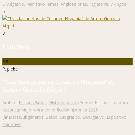
Divulgativo
,
Narrativo
Temas:
Anglosajones
,
Inglaterra
,
vikingos
5
8
P. Hislibris
9.3
P. plebe
"Tras las huellas de César en Hispania" de
Arturo Gonzalo Aizpiri
Ámbito:
Historia Bélica
,
Historia política
Premio Hislibris literatura
histórica:
Mejor obra de no ficción histórica 2025
(finalista)
Subgéneros:
Bélico
,
Biográfico
,
Divulgativo
,
Expositivo
,
Narrativo