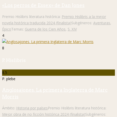
«Los perros de Essex» de Dan Jones
Premio Hislibris literatura histórica:
Premio Hislibris a la mejor
novela histórica traducida 2024 (finalista)
Subgéneros:
Aventuras
,
Épico
Temas:
Guerra de los Cien Años
,
S. XIV
4
8
P. Hislibris
8.5
P. plebe
Anglosajones. La primera Inglaterra de Marc
Morris
Ámbito:
Historia por países
Premio Hislibris literatura histórica:
Mejor obra de no ficción histórica 2024 (finalista)
Subgéneros: