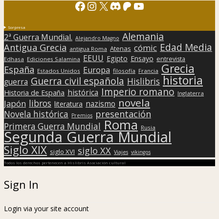
Facebook
Instagram
X
Discord
Patreon
YouTube
Sorpresa
Alemania
2ª Guerra Mundial.
Alejandro Magno
Edad Media
Antigua Grecia
cómic
Atenas
antigua Roma
EEUU
Egipto
Ensayo
entrevista
Edhasa
Ediciones Salamina
Grecia
España
Europa
Estados Unidos
filosofía
Francia
historia
Guerra civil española
Hislibris
guerra
Imperio romano
histórica
Historia de España
Inglaterra
novela
libros
Japón
nazismo
literatura
presentación
Novela histórica
Premios
Roma
Primera Guerra Mundial
Rusia
Segunda Guerra Mundial
Siglo XIX
siglo XX
siglo XVI
Viajes
vikingos
Todos los derechos pertenecen a Hislibris Asociación cultural
Sign In
Login via your site account