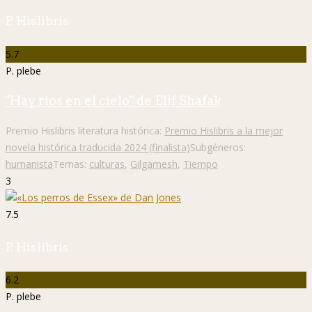
P. Hislibris
5.7
P. plebe
"Hay ríos en el cielo" de Elif Shafak
Premio Hislibris literatura histórica:
Premio Hislibris a la mejor
novela histórica traducida 2024 (finalista)
Subgéneros:
humanista
Temas:
culturas
,
Gilgamesh
,
Tiempo
3
7.5
P. Hislibris
6.2
P. plebe