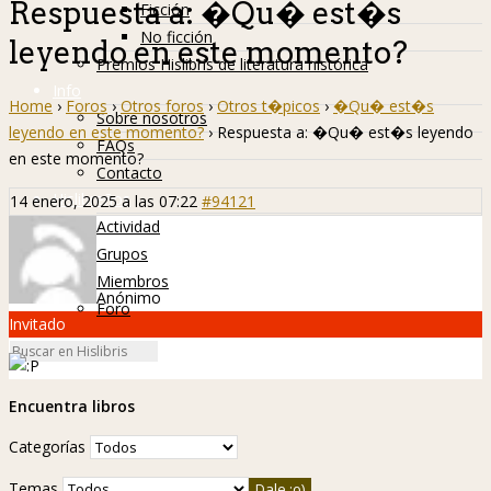
Respuesta a: �Qu� est�s
Ficción
No ficción
leyendo en este momento?
Premios Hislibris de literatura histórica
Info
Home
›
Foros
›
Otros foros
›
Otros t�picos
›
�Qu� est�s
Sobre nosotros
leyendo en este momento?
›
Respuesta a: �Qu� est�s leyendo
FAQs
en este momento?
Contacto
Hislibreños
14 enero, 2025 a las 07:22
#94121
Actividad
Grupos
Miembros
Anónimo
Foro
Invitado
Encuentra libros
Categorías
Temas