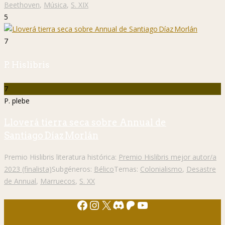
Beethoven
,
Música
,
S. XIX
5
7
P. Hislibris
7
P. plebe
Lloverá tierra seca sobre Annual de
Santiago Díaz Morlán
Premio Hislibris literatura histórica:
Premio Hislibris mejor autor/a
2023 (finalista)
Subgéneros:
Bélico
Temas:
Colonialismo
,
Desastre
de Annual
,
Marruecos
,
S. XX
Facebook
Instagram
X
Discord
Patreon
YouTube