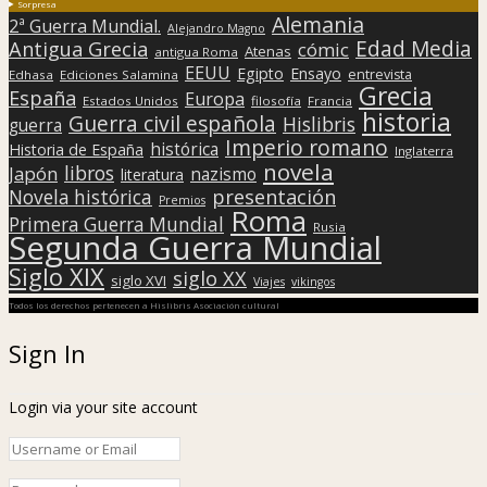
Sorpresa
Alemania
2ª Guerra Mundial.
Alejandro Magno
Edad Media
Antigua Grecia
cómic
Atenas
antigua Roma
EEUU
Egipto
Ensayo
entrevista
Edhasa
Ediciones Salamina
Grecia
España
Europa
Estados Unidos
filosofía
Francia
historia
Guerra civil española
Hislibris
guerra
Imperio romano
histórica
Historia de España
Inglaterra
novela
libros
Japón
nazismo
literatura
presentación
Novela histórica
Premios
Roma
Primera Guerra Mundial
Rusia
Segunda Guerra Mundial
Siglo XIX
siglo XX
siglo XVI
Viajes
vikingos
Todos los derechos pertenecen a Hislibris Asociación cultural
Sign In
Login via your site account