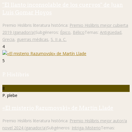
"El llanto inconsolable de los cuervos" de Juan
Luis Gomar Hoyos
Premio Hislibris literatura histórica:
Premio Hislibris mejor cubierta
2019 (ganador/a)
Subgéneros:
Épico
,
Bélico
Temas:
Antigüedad
,
Grecia
,
guerras médicas
,
S. II a. C.
4
5
P. Hislibris
8
P. plebe
«El misterio Razumovski» de Martín Llade
Premio Hislibris literatura histórica:
Premio Hislibris mejor autor/a
novel 2024 (ganador/a)
Subgéneros:
Intriga-Misterio
Temas: