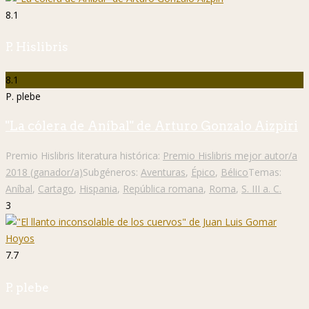
8.1
P. Hislibris
8.1
P. plebe
"La cólera de Aníbal" de Arturo Gonzalo Aizpiri
Premio Hislibris literatura histórica:
Premio Hislibris mejor autor/a
2018 (ganador/a)
Subgéneros:
Aventuras
,
Épico
,
Bélico
Temas:
Aníbal
,
Cartago
,
Hispania
,
República romana
,
Roma
,
S. III a. C.
3
7.7
P. plebe