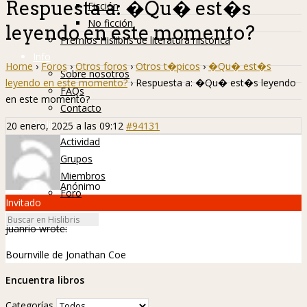
Respuesta a: �Qu� est�s
Ficción
No ficción
leyendo en este momento?
Premios Hislibris de literatura histórica
Info
Home
›
Foros
›
Otros foros
›
Otros t�picos
›
�Qu� est�s
Sobre nosotros
leyendo en este momento?
›
Respuesta a: �Qu� est�s leyendo
FAQs
en este momento?
Contacto
Hislibreños
20 enero, 2025 a las 09:12
#94131
Actividad
Grupos
Miembros
Anónimo
Foro
Invitado
juanrio wrote:
Bournville de Jonathan Coe
Encuentra libros
Categorías