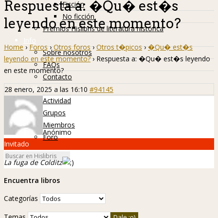
Respuesta a: �Qu� est�s
Ficción
No ficción
leyendo en este momento?
Premios Hislibris de literatura histórica
Info
Home
›
Foros
›
Otros foros
›
Otros t�picos
›
�Qu� est�s
Sobre nosotros
leyendo en este momento?
›
Respuesta a: �Qu� est�s leyendo
FAQs
en este momento?
Contacto
Hislibreños
28 enero, 2025 a las 16:10
#94145
Actividad
Grupos
Miembros
Anónimo
Foro
Invitado
La fuga de Colditz
Encuentra libros
Categorías
Temas