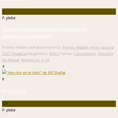
7
P. plebe
Lloverá tierra seca sobre Annual de
Santiago Díaz Morlán
Premio Hislibris literatura histórica:
Premio Hislibris mejor autor/a
2023 (finalista)
Subgéneros:
Bélico
Temas:
Colonialismo
,
Desastre
de Annual
,
Marruecos
,
S. XX
4
6
P. Hislibris
5.7
P. plebe