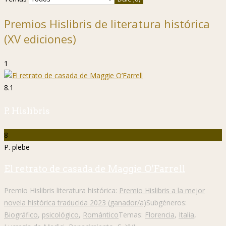
Premios Hislibris de literatura histórica
(XV ediciones)
1
8.1
P. Hislibris
8
P. plebe
El retrato de casada de Maggie O’Farrell
Premio Hislibris literatura histórica:
Premio Hislibris a la mejor
novela histórica traducida 2023 (ganador/a)
Subgéneros:
Biográfico
,
psicológico
,
Romántico
Temas:
Florencia
,
Italia
,