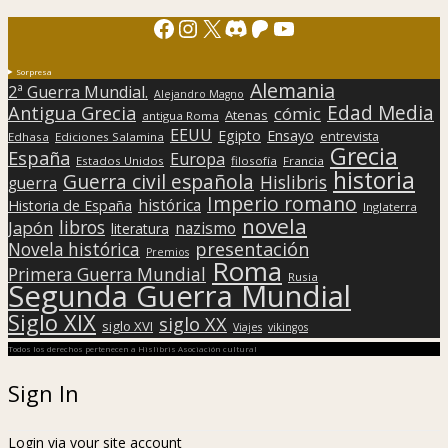
Facebook
Instagram
X
Discord
Patreon
YouTube
Sorpresa
Alemania
2ª Guerra Mundial.
Alejandro Magno
Edad Media
Antigua Grecia
cómic
Atenas
antigua Roma
EEUU
Egipto
Ensayo
entrevista
Edhasa
Ediciones Salamina
Grecia
España
Europa
Estados Unidos
filosofía
Francia
historia
Guerra civil española
Hislibris
guerra
Imperio romano
histórica
Historia de España
Inglaterra
novela
libros
Japón
nazismo
literatura
presentación
Novela histórica
Premios
Roma
Primera Guerra Mundial
Rusia
Segunda Guerra Mundial
Siglo XIX
siglo XX
siglo XVI
Viajes
vikingos
Todos los derechos pertenecen a Hislibris Asociación cultural
Sign In
Login via your site account