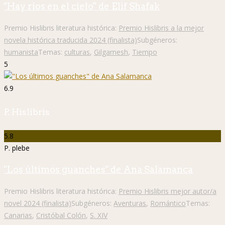
"Hay ríos en el cielo" de Elif Shafak
Premio Hislibris literatura histórica:
Premio Hislibris a la mejor
novela histórica traducida 2024 (finalista)
Subgéneros:
humanista
Temas:
culturas
,
Gilgamesh
,
Tiempo
5
6.9
P. Hislibris
5.8
P. plebe
"Los últimos guanches" de Ana Salamanca
Premio Hislibris literatura histórica:
Premio Hislibris mejor autor/a
novel 2024 (finalista)
Subgéneros:
Aventuras
,
Romántico
Temas:
Canarias
,
Cristóbal Colón
,
S. XIV