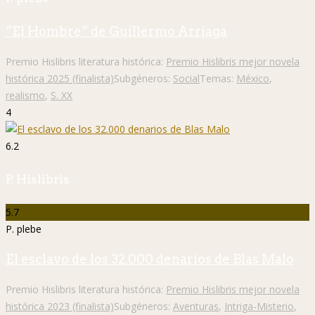
“El Hombre” de Guillermo Arriaga
Premio Hislibris literatura histórica:
Premio Hislibris mejor novela
histórica 2025 (finalista)
Subgéneros:
Social
Temas:
México
,
realismo
,
S. XX
4
6.2
P. Hislibris
5.7
P. plebe
El esclavo de los 32.000 denarios de Blas Malo
Premio Hislibris literatura histórica:
Premio Hislibris mejor novela
histórica 2023 (finalista)
Subgéneros:
Aventuras
,
Intriga-Misterio
,