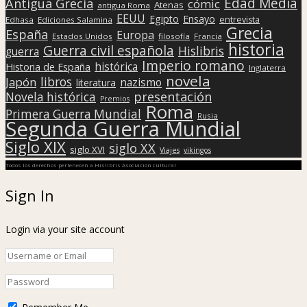
Edad Media
Antigua Grecia
cómic
Atenas
antigua Roma
EEUU
Egipto
Ensayo
entrevista
Edhasa
Ediciones Salamina
Grecia
España
Europa
Estados Unidos
filosofía
Francia
historia
Guerra civil española
Hislibris
guerra
Imperio romano
histórica
Historia de España
Inglaterra
novela
libros
Japón
nazismo
literatura
presentación
Novela histórica
Premios
Roma
Primera Guerra Mundial
Rusia
Segunda Guerra Mundial
Siglo XIX
siglo XX
siglo XVI
Viajes
vikingos
Todos los derechos pertenecen a Hislibris Asociación cultural
Sign In
Login via your site account