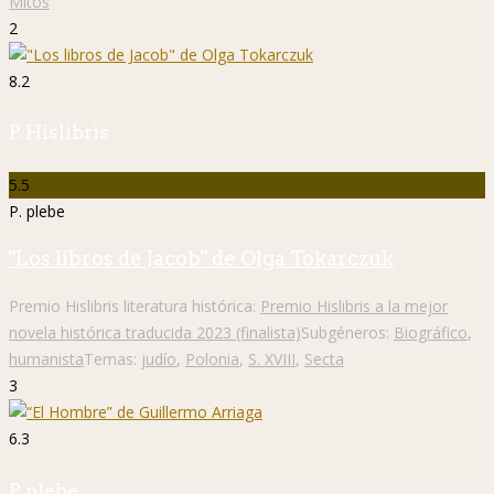
Mitos
2
8.2
P. Hislibris
5.5
P. plebe
"Los libros de Jacob" de Olga Tokarczuk
Premio Hislibris literatura histórica:
Premio Hislibris a la mejor
novela histórica traducida 2023 (finalista)
Subgéneros:
Biográfico
,
humanista
Temas:
judío
,
Polonia
,
S. XVIII
,
Secta
3
6.3
P. plebe