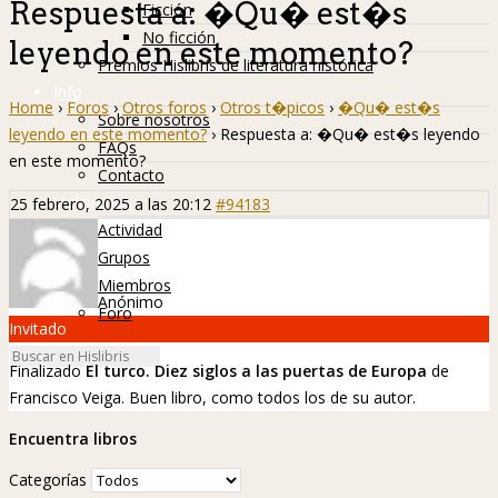
Respuesta a: �Qu� est�s
Ficción
No ficción
leyendo en este momento?
Premios Hislibris de literatura histórica
Info
Home
›
Foros
›
Otros foros
›
Otros t�picos
›
�Qu� est�s
Sobre nosotros
leyendo en este momento?
›
Respuesta a: �Qu� est�s leyendo
FAQs
en este momento?
Contacto
Hislibreños
25 febrero, 2025 a las 20:12
#94183
Actividad
Grupos
Miembros
Anónimo
Foro
Invitado
Finalizado
El turco. Diez siglos a las puertas de Europa
de
Francisco Veiga. Buen libro, como todos los de su autor.
Encuentra libros
Categorías