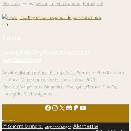
Realismo
Temas:
Bética
,
Imperio romano
,
Roma
,
S. II
5
5.5
P. plebe
Leovigildo. Rey de los hispanos de
José Soto Chica
Ámbito:
Historia política
,
Historia Social
Premio Hislibris literatura
histórica:
Mejor obra de no ficción histórica 2023
(finalista)
Subgéneros:
Biográfico
,
Divulgativo
Temas:
España
,
Leovigildo
,
S. VI
,
visigodos
Facebook
Instagram
X
Discord
Patreon
YouTube
Sorpresa
Alemania
2ª Guerra Mundial.
Alejandro Magno