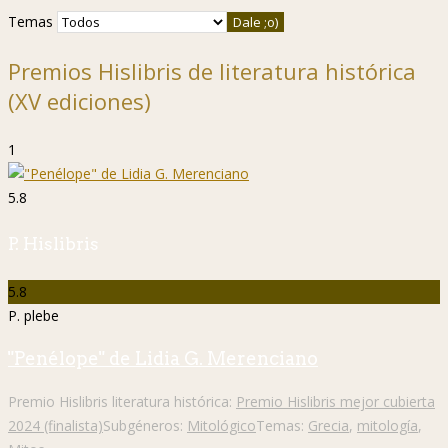
Temas
Premios Hislibris de literatura histórica
(XV ediciones)
1
5.8
P. Hislibris
5.8
P. plebe
"Penélope" de Lidia G. Merenciano
Premio Hislibris literatura histórica:
Premio Hislibris mejor cubierta
2024 (finalista)
Subgéneros:
Mitológico
Temas:
Grecia
,
mitología
,