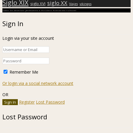
Siglo XIX
siglo XX
siglo XVI
Viajes
vikingos
Todos los derechos pertenecen a Hislibris Asociación cultural
Sign In
Login via your site account
Remember Me
Or login via a social network account
OR
Register
Lost Password
Lost Password