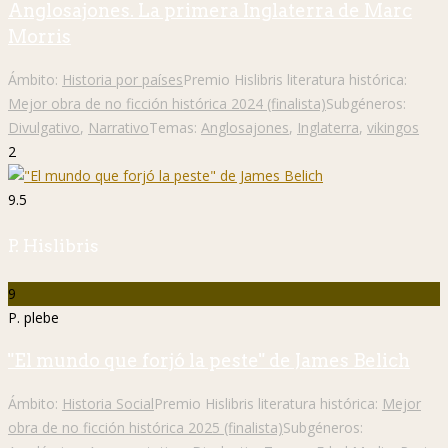
Anglosajones. La primera Inglaterra de Marc
Morris
Ámbito:
Historia por países
Premio Hislibris literatura histórica:
Mejor obra de no ficción histórica 2024 (finalista)
Subgéneros:
Divulgativo
,
Narrativo
Temas:
Anglosajones
,
Inglaterra
,
vikingos
2
9.5
P. Hislibris
9
P. plebe
"El mundo que forjó la peste" de James Belich
Ámbito:
Historia Social
Premio Hislibris literatura histórica:
Mejor
obra de no ficción histórica 2025 (finalista)
Subgéneros: