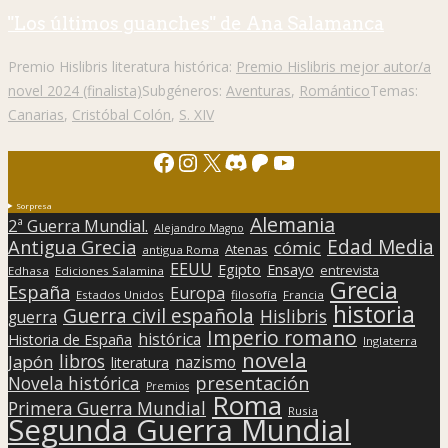
"Los últimos guanches" de Ana Salamanca
Premio Hislibris literatura histórica:
Premio Hislibris mejor autor/a
novel 2024 (finalista)
Subgéneros:
Aventuras
,
Romántico
Temas:
Canarias
,
Cristóbal Colón
,
S. XIV
Facebook
Instagram
X
Discord
Patreon
YouTube
Sorpresa
Alemania
2ª Guerra Mundial.
Alejandro Magno
Edad Media
Antigua Grecia
cómic
Atenas
antigua Roma
EEUU
Egipto
Ensayo
entrevista
Edhasa
Ediciones Salamina
Grecia
España
Europa
Estados Unidos
filosofía
Francia
historia
Guerra civil española
Hislibris
guerra
Imperio romano
histórica
Historia de España
Inglaterra
novela
libros
Japón
nazismo
literatura
presentación
Novela histórica
Premios
Roma
Primera Guerra Mundial
Rusia
Segunda Guerra Mundial