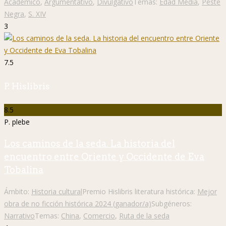
Académico
,
Argumentativo
,
Divulgativo
Temas:
Edad Media
,
Peste
Negra
,
S. XIV
3
7.5
P. Hislibris
8.5
P. plebe
Los caminos de la seda. La historia del
encuentro entre Oriente y Occidente de Eva
Tobalina
Ámbito:
Historia cultural
Premio Hislibris literatura histórica:
Mejor
obra de no ficción histórica 2024 (ganador/a)
Subgéneros:
Narrativo
Temas:
China
,
Comercio
,
Ruta de la seda