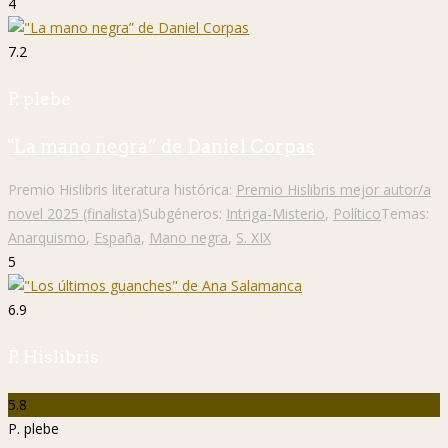
4
7.2
P. plebe
"La mano negra” de Daniel Corpas
Premio Hislibris literatura histórica:
Premio Hislibris mejor autor/a
novel 2025 (finalista)
Subgéneros:
Intriga-Misterio
,
Político
Temas:
Anarquismo
,
España
,
Mano negra
,
S. XIX
5
6.9
P. Hislibris
5.8
P. plebe