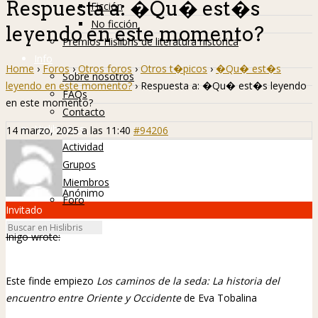
Respuesta a: �Qu� est�s
Ficción
No ficción
leyendo en este momento?
Premios Hislibris de literatura histórica
Info
Home
›
Foros
›
Otros foros
›
Otros t�picos
›
�Qu� est�s
Sobre nosotros
leyendo en este momento?
›
Respuesta a: �Qu� est�s leyendo
FAQs
en este momento?
Contacto
Hislibreños
14 marzo, 2025 a las 11:40
#94206
Actividad
Grupos
Miembros
Anónimo
Foro
Invitado
Inigo wrote:
Este finde empiezo
Los caminos de la seda: La historia del
encuentro entre Oriente y Occidente
de Eva Tobalina