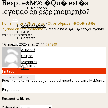
Respuesta a: �Qu� est�s
Ficción
No ficción
leyendo en este momento?
Premios Hislibris de literatura histórica
Info
Home
›
Foros
›
Otros foros
›
Otros t�picos
›
�Qu� est�s
Sobre nosotros
leyendo en este momento?
›
Respuesta a: �Qu� est�s leyendo
FAQs
en este momento?
Contacto
Hislibreños
16 marzo, 2025 a las 21:44
#94209
Actividad
Grupos
Miembros
Anónimo
Foro
Invitado
Pues me he terminado La jornada del muerto, de Larry McMurtry.
En youtube
Encuentra libros
Categorías