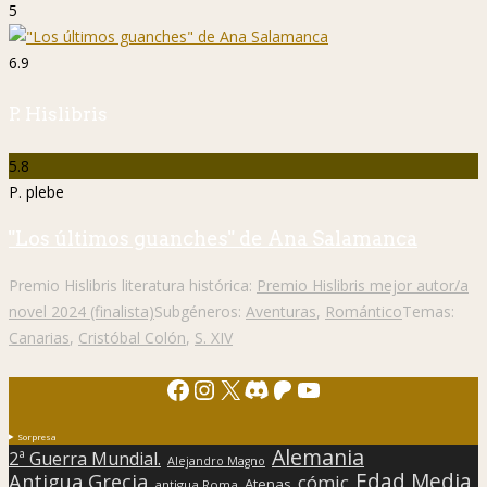
5
6.9
P. Hislibris
5.8
P. plebe
"Los últimos guanches" de Ana Salamanca
Premio Hislibris literatura histórica:
Premio Hislibris mejor autor/a
novel 2024 (finalista)
Subgéneros:
Aventuras
,
Romántico
Temas:
Canarias
,
Cristóbal Colón
,
S. XIV
Facebook
Instagram
X
Discord
Patreon
YouTube
Sorpresa
Alemania
2ª Guerra Mundial.
Alejandro Magno
Edad Media
Antigua Grecia
cómic
Atenas
antigua Roma