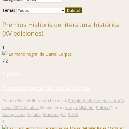
Temas
Premios Hislibris de literatura histórica
(XV ediciones)
1
7.2
P. plebe
"La mano negra” de Daniel Corpas
Premio Hislibris literatura histórica:
Premio Hislibris mejor autor/a
novel 2025 (finalista)
Subgéneros:
Intriga-Misterio
,
Político
Temas:
Anarquismo
,
España
,
Mano negra
,
S. XIX
2