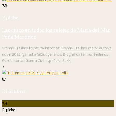
7.5
P. plebe
Las cinco en todos los relojes de María del Mar
Peña Martínez
Premio Hislibris literatura histórica:
Premio Hislibris mejor autor/a
novel 2023 (ganador/a)
Subgéneros:
Biográfico
Temas:
Federico
García Lorca
,
Guerra Civil española
,
S. XX
3
8.1
P. Hislibris
7.4
P. plebe