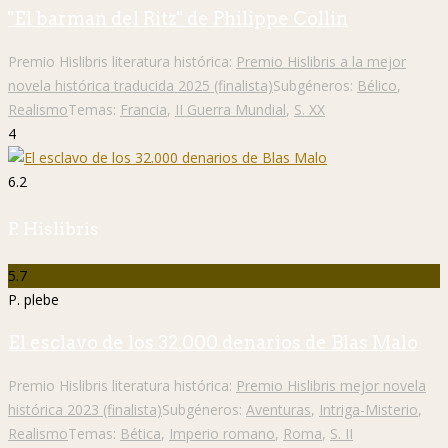
"El barman del Ritz" de Philippe Collin
Premio Hislibris literatura histórica:
Premio Hislibris a la mejor
novela histórica traducida 2025 (finalista)
Subgéneros:
Bélico
,
Realismo
Temas:
Francia
,
II Guerra Mundial
,
S. XX
4
6.2
P. Hislibris
5.7
P. plebe
El esclavo de los 32.000 denarios de Blas Malo
Premio Hislibris literatura histórica:
Premio Hislibris mejor novela
histórica 2023 (finalista)
Subgéneros:
Aventuras
,
Intriga-Misterio
,
Realismo
Temas:
Bética
,
Imperio romano
,
Roma
,
S. II