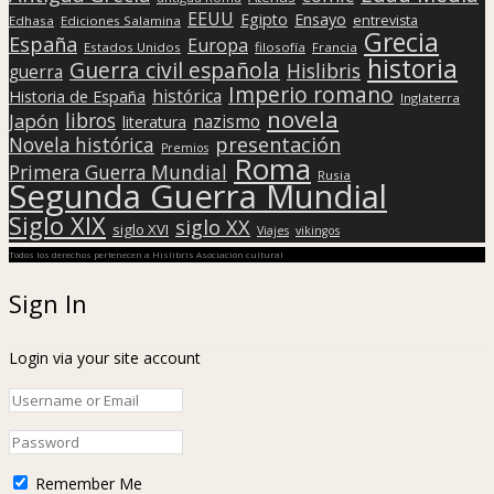
EEUU
Egipto
Ensayo
entrevista
Edhasa
Ediciones Salamina
Grecia
España
Europa
Estados Unidos
filosofía
Francia
historia
Guerra civil española
Hislibris
guerra
Imperio romano
histórica
Historia de España
Inglaterra
novela
libros
Japón
nazismo
literatura
presentación
Novela histórica
Premios
Roma
Primera Guerra Mundial
Rusia
Segunda Guerra Mundial
Siglo XIX
siglo XX
siglo XVI
Viajes
vikingos
Todos los derechos pertenecen a Hislibris Asociación cultural
Sign In
Login via your site account
Remember Me