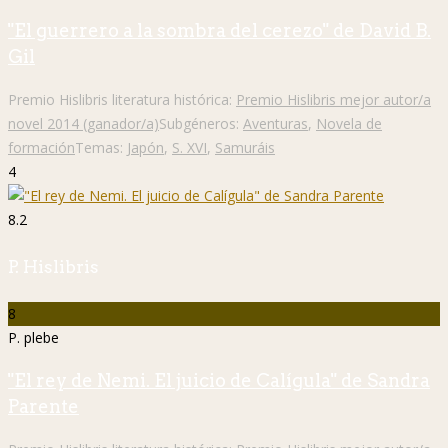
"El guerrero a la sombra del cerezo" de David B.
Gil
Premio Hislibris literatura histórica:
Premio Hislibris mejor autor/a
novel 2014 (ganador/a)
Subgéneros:
Aventuras
,
Novela de
formación
Temas:
Japón
,
S. XVI
,
Samuráis
4
8.2
P. Hislibris
8
P. plebe
"El rey de Nemi. El juicio de Calígula" de Sandra
Parente