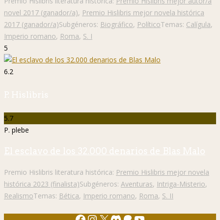
Premio Hislibris literatura histórica:
Premio Hislibris mejor autor/a
novel 2017 (ganador/a)
,
Premio Hislibris mejor novela histórica
2017 (ganador/a)
Subgéneros:
Biográfico
,
Político
Temas:
Calígula
,
Imperio romano
,
Roma
,
S. I
5
6.2
P. Hislibris
5.7
P. plebe
El esclavo de los 32.000 denarios de Blas Malo
Premio Hislibris literatura histórica:
Premio Hislibris mejor novela
histórica 2023 (finalista)
Subgéneros:
Aventuras
,
Intriga-Misterio
,
Realismo
Temas:
Bética
,
Imperio romano
,
Roma
,
S. II
Facebook
Instagram
X
Discord
Patreon
YouTube