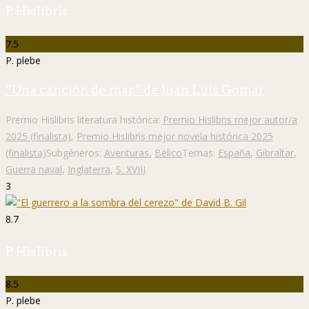
P. Hislibris
7.5
P. plebe
“Una canción de mar” de Juan Luis Gomar
Premio Hislibris literatura histórica:
Premio Hislibris mejor autor/a
2025 (finalista)
,
Premio Hislibris mejor novela histórica 2025
(finalista)
Subgéneros:
Aventuras
,
Bélico
Temas:
España
,
Gibraltar
,
Guerra naval
,
Inglaterra
,
S. XVIII
3
8.7
P. Hislibris
8.5
P. plebe