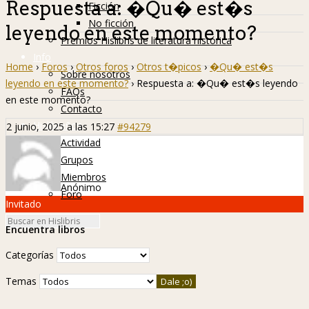
Respuesta a: �Qu� est�s
Ficción
No ficción
leyendo en este momento?
Premios Hislibris de literatura histórica
Info
Home
›
Foros
›
Otros foros
›
Otros t�picos
›
�Qu� est�s
Sobre nosotros
leyendo en este momento?
›
Respuesta a: �Qu� est�s leyendo
FAQs
en este momento?
Contacto
Hislibreños
2 junio, 2025 a las 15:27
#94279
Actividad
Grupos
Miembros
Anónimo
Foro
Invitado
Encuentra libros
Categorías
Temas