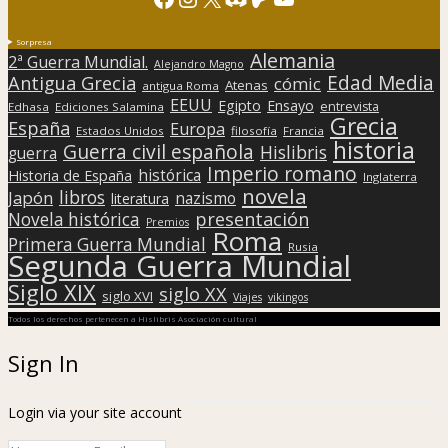
Sorpresa
Alemania
2ª Guerra Mundial.
Alejandro Magno
Edad Media
Antigua Grecia
cómic
Atenas
antigua Roma
EEUU
Egipto
Ensayo
entrevista
Edhasa
Ediciones Salamina
Grecia
España
Europa
Estados Unidos
filosofía
Francia
historia
Guerra civil española
Hislibris
guerra
Imperio romano
histórica
Historia de España
Inglaterra
novela
libros
Japón
nazismo
literatura
presentación
Novela histórica
Premios
Roma
Primera Guerra Mundial
Rusia
Segunda Guerra Mundial
Siglo XIX
siglo XX
siglo XVI
Viajes
vikingos
Todos los derechos pertenecen a Hislibris Asociación cultural
Sign In
Login via your site account