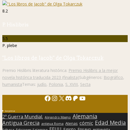
8.2
P. Hislibris
5.5
P. plebe
"Los libros de Jacob" de Olga Tokarczuk
Premio Hislibris literatura histórica:
Premio Hislibris a la mejor
novela histórica traducida 2023 (finalista)
Subgéneros:
Biográfico
,
humanista
Temas:
judío
,
Polonia
,
S. XVIII
,
Secta
Facebook
Instagram
X
Discord
Patreon
YouTube
Sorpresa
Alemania
2ª Guerra Mundial.
Alejandro Magno
Edad Media
Antigua Grecia
cómic
Atenas
antigua Roma
EEUU
Egipto
Ensayo
entrevista
Edhasa
Ediciones Salamina