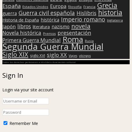
Grecia
España
Europa
Estados Unidos
filosofía
Francia
historia
Guerra civil española
Hislibris
guerra
Imperio romano
histórica
Historia de España
Inglaterra
novela
libros
Japón
nazismo
literatura
presentación
Novela histórica
Premios
Roma
Primera Guerra Mundial
Rusia
Segunda Guerra Mundial
Siglo XIX
siglo XX
siglo XVI
Viajes
vikingos
Todos los derechos pertenecen a Hislibris Asociación cultural
Sign In
Login via your site account
Remember Me