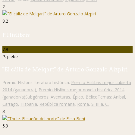
2
8.2
P. Hislibris
7.9
P. plebe
"El cáliz de Melqart" de Arturo Gonzalo Aizpiri
Premio Hislibris literatura histórica:
Premio Hislibris mejor cubierta
2014 (ganador/a)
,
Premio Hislibris mejor novela histórica 2014
(ganador/a)
Subgéneros:
Aventuras
,
Épico
,
Bélico
Temas:
Aníbal
,
Cartago
,
Hispania
,
República romana
,
Roma
,
S. III a. C.
3
5.9