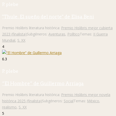
P. plebe
"Thule. El sueño del norte" de Elisa Beni
Premio Hislibris literatura histórica:
Premio Hislibris mejor cubierta
2023 (finalista)
Subgéneros:
Aventuras
,
Político
Temas:
II Guerra
Mundial
,
S. XX
4
6.3
P. plebe
“El Hombre” de Guillermo Arriaga
Premio Hislibris literatura histórica:
Premio Hislibris mejor novela
histórica 2025 (finalista)
Subgéneros:
Social
Temas:
México
,
realismo
,
S. XX
5