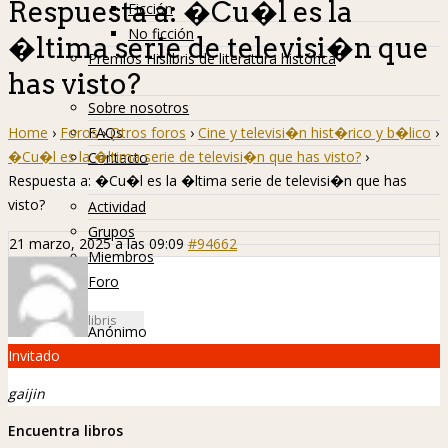
Respuesta a: �Cu�l es la
Ficción
No ficción
�ltima serie de televisi�n que
Premios Hislibris de literatura histórica
has visto?
Info
Sobre nosotros
Home
›
Foros
›
Otros foros
›
Cine y televisi�n hist�rico y b�lico
›
FAQs
�Cu�l es la �ltima serie de televisi�n que has visto?
›
Contacto
Respuesta a: �Cu�l es la �ltima serie de televisi�n que has
Hislibreños
visto?
Actividad
Grupos
21 marzo, 2025 a las 09:09
#94662
Miembros
Foro
Anónimo
Invitado
gaijin
Encuentra libros