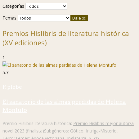
Categorías
Temas
Premios Hislibris de literatura histórica
(XV ediciones)
1
5.7
P. plebe
El sanatorio de las almas perdidas de Helena
Montufo
Premio Hislibris literatura histórica:
Premio Hislibris mejor autor/a
novel 2023 (finalista)
Subgéneros:
Gótico
,
Intriga-Misterio
,
Terror
Temas:
época victoriana
,
Inglaterra
,
S. XIX