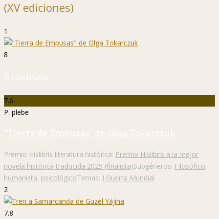
(XV ediciones)
1
8
P. Hislibris
7.6
P. plebe
"Tierra de Empusas" de Olga Tokarczuk
Premio Hislibris literatura histórica:
Premio Hislibris a la mejor
novela histórica traducida 2025 (finalista)
Subgéneros:
Filosófico
,
humanista
,
psicológico
Temas:
I Guerra Mundial
2
7.8