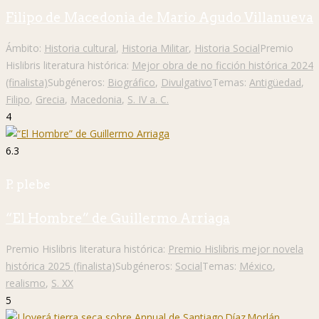
Filipo de Macedonia de Mario Agudo Villanueva
Ámbito:
Historia cultural
,
Historia Militar
,
Historia Social
Premio
Hislibris literatura histórica:
Mejor obra de no ficción histórica 2024
(finalista)
Subgéneros:
Biográfico
,
Divulgativo
Temas:
Antigüedad
,
Filipo
,
Grecia
,
Macedonia
,
S. IV a. C.
4
6.3
P. plebe
“El Hombre” de Guillermo Arriaga
Premio Hislibris literatura histórica:
Premio Hislibris mejor novela
histórica 2025 (finalista)
Subgéneros:
Social
Temas:
México
,
realismo
,
S. XX
5