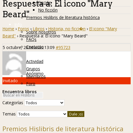
Respuesta a: El icono "Mary
Ficción
No ficción
Beard"
Premios Hislibris de literatura histórica
Info
Home
›
Foros
›
Libros
›
Historia, no ficci�n
›
El icono "Mary
Sobre nosotros
Beard"
›
Respuesta a: El icono "Mary Beard"
FAQs
Contacto
5 octubre, 2024 a las 13:09
#95723
Hislibreños
Actividad
Grupos
Anónimo
Miembros
Invitado
Foro
Encuentra libros
Categorías
Temas
Premios Hislibris de literatura histórica