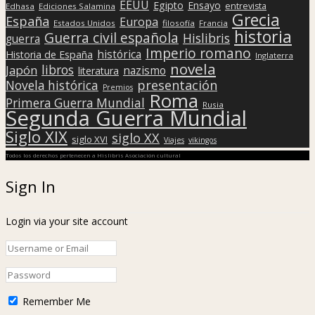
EEUU
Egipto
Ensayo
entrevista
Edhasa
Ediciones Salamina
Grecia
España
Europa
Estados Unidos
filosofía
Francia
historia
Guerra civil española
Hislibris
guerra
Imperio romano
histórica
Historia de España
Inglaterra
novela
libros
Japón
nazismo
literatura
presentación
Novela histórica
Premios
Roma
Primera Guerra Mundial
Rusia
Segunda Guerra Mundial
Siglo XIX
siglo XX
siglo XVI
Viajes
vikingos
Todos los derechos pertenecen a Hislibris Asociación cultural
Sign In
Login via your site account
Remember Me