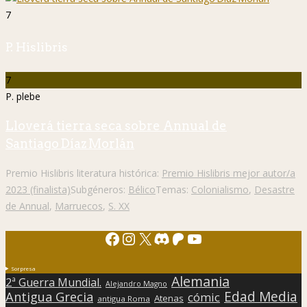
7
P. Hislibris
7
P. plebe
Lloverá tierra seca sobre Annual de
Santiago Díaz Morlán
Premio Hislibris literatura histórica:
Premio Hislibris mejor autor/a
2023 (finalista)
Subgéneros:
Bélico
Temas:
Colonialismo
,
Desastre
de Annual
,
Marruecos
,
S. XX
Facebook
Instagram
X
Discord
Patreon
YouTube
Sorpresa
Alemania
2ª Guerra Mundial.
Alejandro Magno
Edad Media
Antigua Grecia
cómic
Atenas
antigua Roma