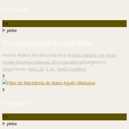
P. Hislibris
7.4
P. plebe
Tren a Samarcanda de Guzel Yájina
Premio Hislibris literatura histórica:
Premio Hislibris a la mejor
novela histórica traducida 2024 (ganador/a)
Subgéneros:
Viajes
Temas:
Años 20
,
S. XX
,
Unión Soviética
3
9
P. Hislibris
7.1
P. plebe